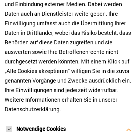
und Einbindung externer Medien. Dabei werden
Tel. +49 (30) 2005949-17
info(at)zois-berlin(dot)de
Daten auch an Dienstleister weitergeben. Ihre
Einwilligung umfasst auch die Übermittlung Ihrer
NEWSLETTER
Daten in Drittländer, wobei das Risiko besteht, dass
Behörden auf diese Daten zugreifen und sie
E-Mail-Adresse eingeben
*
auswerten sowie Ihre Betroffenenrechte nicht
durchgesetzt werden könnten. Mit einem Klick auf
„Alle Cookies akzeptieren“ willigen Sie in die zuvor
Ich möchte regelmäßig über aktuelle Themen,
Veranstaltungen und Publikationen des ZOiS informiert
genannten Vorgänge und Zwecke ausdrücklich ein.
werden. Ich bin zudem damit einverstanden, dass meine
Interaktionen mit den Newslettern gemessen werden (z. B.
Ihre Einwilligungen sind jederzeit widerrufbar.
Öffnung der E-Mail, angeklickte Links), sodass das ZOiS den
Weitere Informationen erhalten Sie in unserer
Newsletter optimieren und weiterhin möglichst relevante
Inhalte anzeigen kann. Ihre Einwilligung können Sie jederzeit
Datenschutzerklärung
.
mit Wirkung für die Zukunft widerrufen (Abmeldelink in jeder
E-Mail). Die Messung der Öffnung einer E-Mail können Sie
zudem unterbinden, indem Sie Grafiken oder die Ausgabe
von HTML-Inhalten in Ihrem E-Mail-Programm
Notwendige Cookies
standardmäßig deaktivieren. Weitere Hinweise zum
Datenschutz finden Sie in unserer Datenschutzerklärung.
*