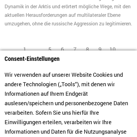
Dynamik in der Arktis und erörtert mögliche Wege, mit den
aktuellen Herausforderungen auf multilateraler Ebene
umzugehen, ohne die russische Aggression zu legitimieren.
1
5
6
7
8
9
10
...
Consent-Einstellungen
zurück
vor
11
12
13
14
46
...
Wir verwenden auf unserer Website Cookies und
andere Technologien („Tools“), mit denen wir
Informationen auf Ihrem Endgerät
auslesen/speichern und personenbezogene Daten
Zentrum für Osteuropa- und internationale
Studien
verarbeiten. Sofern Sie uns hierfür Ihre
Einwilligungen erteilen, verarbeiten wir Ihre
Anton-Wilhelm-Amo-Str. 60
Informationen und Daten für die Nutzungsanalyse
10117 Berlin