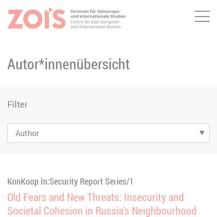
Me
ZUM HAUPTINHALT SPRINGEN
ZUR SUCHE SPRINGEN
Autor*innenübersicht
Filter
KonKoop In:Security Report Series/1
Old Fears and New Threats: Insecurity and
Societal Cohesion in Russia’s Neighbourhood