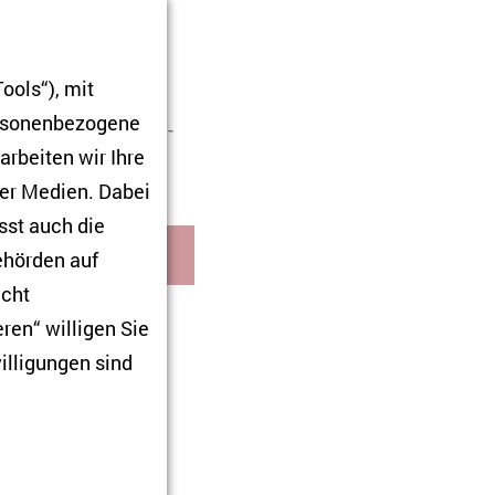
beiten und der
schungsmanagement
ools“), mit
tragsberatung bei
ersonenbezogene
 VIVO und das Open-
arbeiten wir Ihre
ner Medien. Dabei
sst auch die
Behörden auf
icht
ren“ willigen Sie
end des Praktikums
illigungen sind
mit denen
ZOiS zu
er dieser