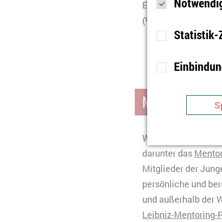
Notwendig
Einrichtungen. Es s
(Vollzeit) bis max.
Statistik
Einbindun
Zweck
S
w
Mentoringpr
S
Ablauf
1
Typ
Zweck
W
Wissenschaftler*in
Anbieter
S
darunter das
Mentor
Ablauf
1
Mitglieder der Jung
persönliche und ber
Typ
und außerhalb der 
Anbieter
Zweck
B
Leibniz-Mentoring
C