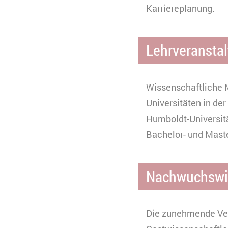
Karriereplanung.
n
Ablauf
k
Zweck
K
Lehrveransta
Typ
V
s
Anbieter
Y
Ablauf
3
Wissenschaftliche M
Typ
Universitäten in der
Anbieter
Humboldt-Universitä
Bachelor- und Mast
Nachwuchswis
Die zunehmende Ver