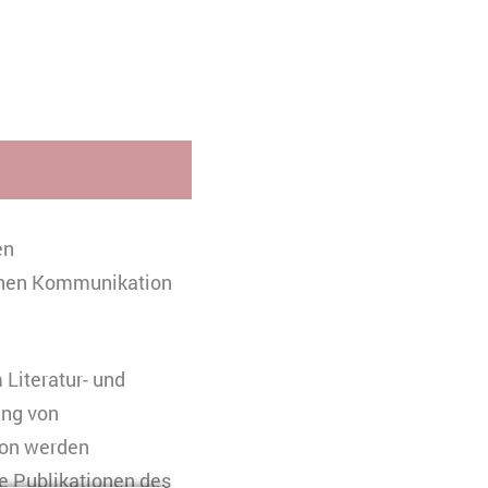
en
ichen Kommunikation
Literatur- und
ung von
ion werden
ie Publikationen des