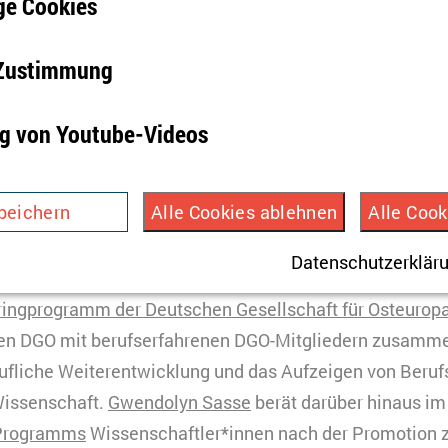
e Cookies
ollte sich dabei um ein Pflichtpraktikum von mindeste
 drei Monate (Teilzeit) im Rahmen der Ausbildung handel
-Zustimmung
Mehr Informationen
g von Youtube-Videos
peichert Ihre Einwilligung aber auch die Ablehnung zu
eiterer Cookies.
ogramme
peichern
Alle Cookies ablehnen
Alle Cook
 Jahr
HTML
Datenschutzerklär
ird verwendet, um Infos über die Nutzung der Seite zu e
nen des ZOiS nehmen als Mentor*innen an verschiedene
TYPO3
peichert dazu eine Besucher-ID.
ingprogramm der Deutschen Gesellschaft für Osteurop
3 Monate
en DGO mit berufserfahrenen DGO-Mitgliedern zusammen.
ufliche Weiterentwicklung und das Aufzeigen von Beruf
HTML
Wissenschaft.
Gwendolyn Sasse
berät darüber hinaus i
Matomo
indet Videos ein, die unsere Kampagnenarbeit präsenti
-Programms
Wissenschaftler*innen nach der Promotion z
ookies gesetzt, und Daten in die USA transferiert, was