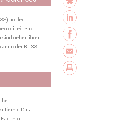
Bluesky
SS) an der
LinkedIn
inen mit einem
 sind neben ihren
Facebook
ogramm der BGSS
E-Mail
über
kutieren. Das
n Fächern