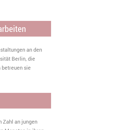
uchs zu
arbeiten
nstaltungen an den
ität Berlin, die
 betreuen sie
n Zahl an jungen