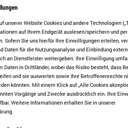
llungen
der Podcastproduktion, Webseitenredaktion, Recherchear
der Organisation von Veranstaltungen betraut. Im For
f unserer Website Cookies und andere Technologien („T
*innen und Hilfskräfte unter anderem Einblicke in die An
mationen auf Ihrem Endgerät auslesen/speichern und p
n, das Berichtswesen im Forschungsinformationssystem
. Sofern Sie uns hierfür Ihre Einwilligungen erteilen, ver
d Daten für die Nutzungsanalyse und Einbindung exter
h an Dienstleister weitergeben. Ihre Einwilligung umfa
nnen
er Daten in Drittländer, wobei das Risiko besteht, dass 
eifen und sie auswerten sowie Ihre Betroffenenrechte n
den könnten. Mit einem Klick auf „Alle Cookies akzeptie
i- bis dreiwöchige Praktika für Schüler*innen an. Währ
annten Vorgänge und Zwecke ausdrücklich ein. Ihre Einw
icke in Forschung, Wissenschaftskommunikation und
fbar. Weitere Informationen erhalten Sie in unserer
ent. Außerdem haben Studierende aus Hochschulen, 
ärung
.
barungen bestehen, die Möglichkeit, ein Praktikum am 
etzung für ein Praktikum ist die Immatrikulation an ein