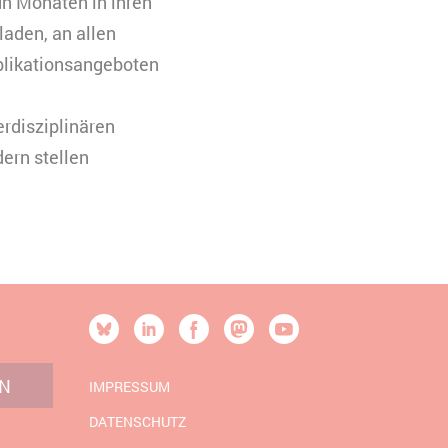
un Monaten in ihren
laden, an allen
blikationsangeboten
rdisziplinären
ern stellen
[SOCIALLINKSTITLE]
Bluesky
Linkedin
Facebook
Mastodon
YouTube
N
IMPRESSUM
DATENSCHUTZ