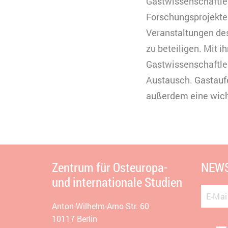
Gastwissenschaftler
Forschungsprojekten 
Veranstaltungen de
zu beteiligen. Mit 
Gastwissenschaftler
Austausch. Gastaufe
außerdem eine wicht
Zentrum für Osteuropa-
NEWS
und internationale Studien
E-Mai
Anton-Wilhelm-Amo-Str. 60
10117 Berlin