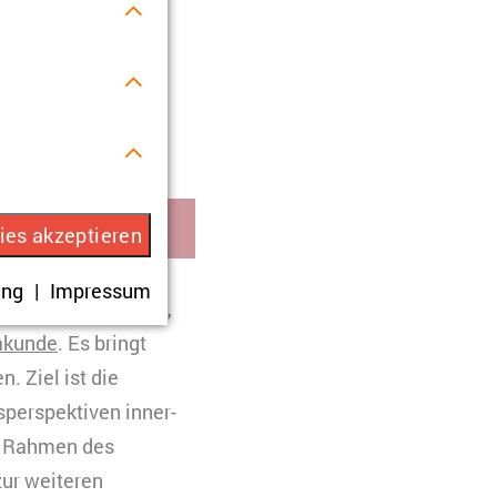
ns sechs Wochen
n.
r Verwendung
ies akzeptieren
ung
Impressum
rhalten.
n Programmen teil,
akunde
. Es bringt
 Ziel ist die
sperspektiven inner-
m Rahmen des
eren. Es werden
ur weiteren
 Ihre Zustimmung