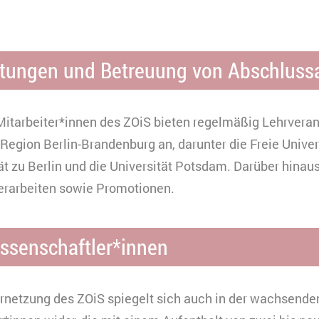
ach §49 Abs. 1 der DSGVO erfordert.
eine
urzzeitiges Cookie, um vorübergehende Daten des Bes
ltungen und Betreuung von Abschluss
erbindung
peichern.
ouTube
0 Minuten
itarbeiter*innen des ZOiS bieten regelmäßig Lehrvera
HTML
 Region Berlin-Brandenburg an, darunter die Freie Univers
Matomo
t zu Berlin und die Universität Potsdam. Darüber hinaus
erarbeiten sowie Promotionen.
senschaftler*innen
netzung des ZOiS spiegelt sich auch in der wachsende