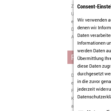
Consent-Einste
ZOiS, Mithilfe bei 
Unterstützung bei 
Wir verwenden au
erhalten Praktikant
denen wir Infor
Drittmittelvorhabe
Daten verarbeiten
Access Publizieren.
Informationen un
werden Daten auc
Praktikant*i
Übermittlung Ihr
diese Daten zugr
durchgesetzt wer
Das ZOiS bietet zwe
in die zuvor gen
erhalten sie Einbl
jederzeit widerru
Forschungsmanagem
Datenschutzerkl
Kooperationsverein
absolvieren. Vorauss