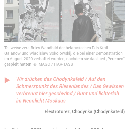
Teilweise zerstörtes Wandbild der belarusischen DJs Kirill
Galanow und Wladislaw Sokolowskij, die bei einer Demonstration
im August 2020 verhaftet wurden, nachdem sie das Lied „Peremen“
gespielt hatten.
IMAGO / ITAR-TASS
Wir drücken das Chodynkafeld / Auf den
Schmerzpunkt des Riesenlandes / Das Gewissen
verbrennt hier geschwind / Bunt und lichterloh
im Neonlicht Moskaus
Electroforez, Chodynka (Chodynkafeld)