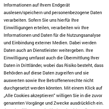
Informationen auf Ihrem Endgerät
auslesen/speichern und personenbezogene Daten
Zentrum für Osteuropa- und internationale
Studien
verarbeiten. Sofern Sie uns hierfür Ihre
Einwilligungen erteilen, verarbeiten wir Ihre
Anton-Wilhelm-Amo-Str. 60
Informationen und Daten für die Nutzungsanalyse
10117 Berlin
und Einbindung externer Medien. Dabei werden
Tel. +49 (30) 2005949-17
info(at)zois-berlin(dot)de
Daten auch an Dienstleister weitergeben. Ihre
Einwilligung umfasst auch die Übermittlung Ihrer
NEWSLETTER
Daten in Drittländer, wobei das Risiko besteht, dass
Behörden auf diese Daten zugreifen und sie
E-Mail-Adresse eingeben
*
auswerten sowie Ihre Betroffenenrechte nicht
durchgesetzt werden könnten. Mit einem Klick auf
„Alle Cookies akzeptieren“ willigen Sie in die zuvor
Ich möchte regelmäßig über aktuelle Themen,
Veranstaltungen und Publikationen des ZOiS informiert
genannten Vorgänge und Zwecke ausdrücklich ein.
werden. Ich bin zudem damit einverstanden, dass meine
Interaktionen mit den Newslettern gemessen werden (z. B.