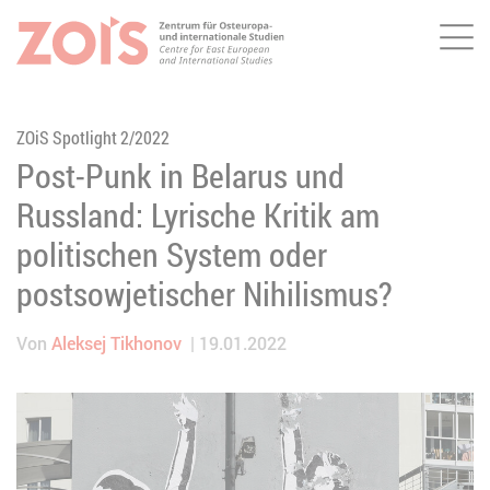
Me
ZUM HAUPTINHALT SPRINGEN
ZUR SUCHE SPRINGEN
ZOiS Spotlight 2/2022
Post-Punk in Belarus und
Russland: Lyrische Kritik am
politischen System oder
postsowjetischer Nihilismus?
Von
Aleksej Tikhonov
19.01.2022