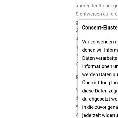
immer deutlicher ge
Sichtweisen auf di
geförderten Projekt
Consent-Einste
Generation von Migr
untersucht. Diese 
Wir verwenden au
gleichzeitig ihre fa
denen wir Infor
politischen Fragen 
Daten verarbeiten
widersprüchlich.
Informationen un
werden Daten auc
Gemeinsame deutsc
Übermittlung Ihr
Nur ein kleiner Tei
diese Daten zugr
dieser Gruppe sind 
durchgesetzt wer
Ansichten vertreten
in die zuvor gen
widerspiegelt. Es g
jederzeit widerru