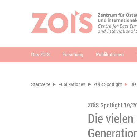
ZUM HAUPTINHALT SPRINGEN
ZUR SUCHE SPRINGEN
Das ZOiS
Forschung
Publikationen
Su
Sie befinden sich hier:
Startseite
Publikationen
ZOiS Spotlight
Die
ZOiS Spotlight 10/2
Die vielen
Generatio