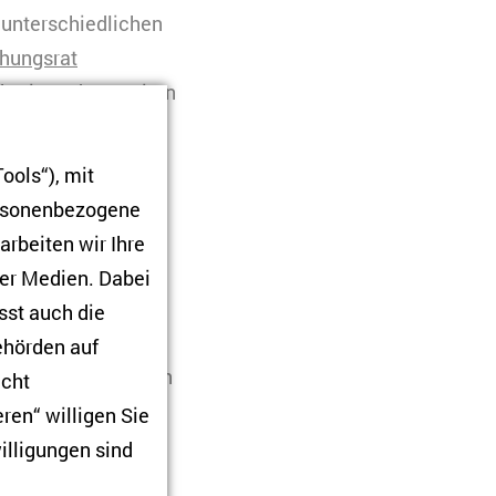
 unterschiedlichen
hungsrat
hörigen der zweiten
35 Jahren
n und betonen
ools“), mit
sozialen und
ersonenbezogene
 sind oft auch
arbeiten wir Ihre
ner Medien. Dabei
sst auch die
Behörden auf
l zu Deutschland. In
icht
 gesellschaftliche
ren“ willigen Sie
gesamt
illigungen sind
ständnis, die sich