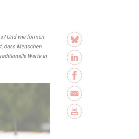
Teilen
us? Und wie formen
Bluesky
igt, dass Menschen
aditionelle Werte in
LinkedIn
Facebook
E-Mail