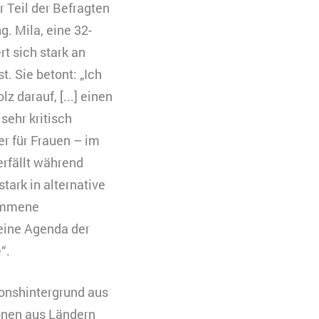
r Teil der Befragten
g. Mila, eine 32-
eren. Es werden
t sich stark an
 Ihre Zustimmung
t. Sie betont: „Ich
 darauf, [...] einen
uchs zu
sehr kritisch
r für Frauen – im
erfällt während
tark in alternative
nommene
eine Agenda der
“.
ionshintergrund aus
onen aus Ländern