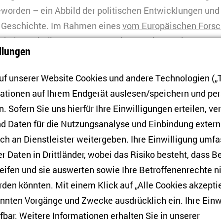
worden – ein Abbild der politischen Entwicklungen und
e Geschichte. Im Rahmen eines
vom Europäischen Forsc
s
haben wir diese Spannungen in Interviews mit 20 Ange
llungen
ant*innen mit Russlandhintergrund im Alter von 18 bis 
jungen Menschen sind alle in Deutschland aufgewachse
f unserer Website Cookies und andere Technologien („T
miliäre Verbundenheit mit Russland. Ihre Positionen zu 
mationen auf Ihrem Endgerät auslesen/speichern und p
lassen sich jedoch selten in eine Schublade stecken und
. Sofern Sie uns hierfür Ihre Einwilligungen erteilen, ver
d Daten für die Nutzungsanalyse und Einbindung exter
h an Dienstleister weitergeben. Ihre Einwilligung umfa
he Identität, gemeinsame politische Konflikte
er Daten in Drittländer, wobei das Risiko besteht, dass 
l der Befragten bekundet ein starkes Zugehörigkeitsgefüh
eifen und sie auswerten sowie Ihre Betroffenenrechte n
sowohl konservative als auch progressive politische und
den könnten. Mit einem Klick auf „Alle Cookies akzeptie
, was die Polarisierung der deutschen Gesellschaft ins
annten Vorgänge und Zwecke ausdrücklich ein. Ihre Einw
ibt Personen mit einem multikulturellen Gesellschaftsver
fbar. Weitere Informationen erhalten Sie in unserer