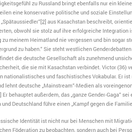
HTML
gkeitsgefühl zu Russland bringt ebenfalls nur ein kleine
Matomo
ilen eine konservative politische und soziale Einstellun
indet Videos ein, die unsere Kampagnenarbeit präsenti
s „Spätaussiedler“
[2]
aus Kasachstan beschreibt, orientier
ookies gesetzt, und Daten in die USA transferiert, was
ach §49 Abs. 1 der DSGVO erfordert.
ten, obwohl sie stolz auf ihre erfolgreiche Integration is
 zu meinem Heimatland nie vergessen und bin sogar stolz
eine
urzzeitiges Cookie, um vorübergehende Daten des Bes
rgrund zu haben.“ Sie steht westlichen Genderdebatten 
erbindung
peichern.
indet die deutsche Gesellschaft als zunehmend unsiche
ouTube
0 Minuten
herheit, die sie mit Kasachstan verbindet. Victor (36) v
HTML
n nationalistisches und faschistisches Vokabular. Er ist s
und lehnt deutsche „Mainstream“-Medien als voreinge
Matomo
]
Er behauptet außerdem, das „ganze Gender-Gaga“ sei 
und Deutschland führe einen „Kampf gegen die Familie
ussische Identität ist nicht nur bei Menschen mit Migrat
schen Föderation zu beobachten, sondern auch bei Pers