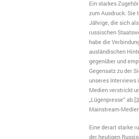
Typ
Ein starkes Zugehöri
Anbieter
zum Ausdruck. Sie te
Zweck
B
Jährige, die sich al
C
n
russischen Staatswer
habe die Verbindung
Ablauf
k
Zweck
K
ausländischen Hinte
Typ
V
s
gegenüber und empf
Anbieter
Y
Ablauf
3
Gegensatz zu der Sic
Typ
unseres Interviews i
Medien verstrickt 
Anbieter
„Lügenpresse“ ab.
[3
Mainstream-Medien 
Eine derart starke r
der heutigen Russi