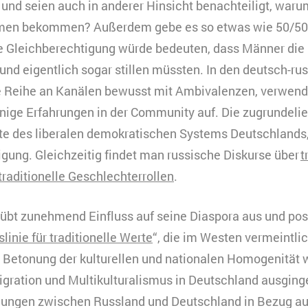
 und seien auch in anderer Hinsicht benachteiligt, warum
umen bekommen? Außerdem gebe es so etwas wie 50/50 g
 Gleichberechtigung würde bedeuten, dass Männer die 
nd eigentlich sogar stillen müssten. In den deutsch-ru
e Reihe an Kanälen bewusst mit Ambivalenzen, verwend
inige Erfahrungen in der Community auf. Die zugrundel
nte des liberalen demokratischen Systems Deutschlands
gung. Gleichzeitig findet man russische Diskurse über
t
traditionelle Geschlechterrollen
.
 übt zunehmend Einfluss auf seine Diaspora aus und posit
linie für traditionelle Werte
“, die im Westen vermeintl
er Betonung der kulturellen und nationalen Homogenität w
igration und Multikulturalismus in Deutschland ausginge
nungen zwischen Russland und Deutschland in Bezug au