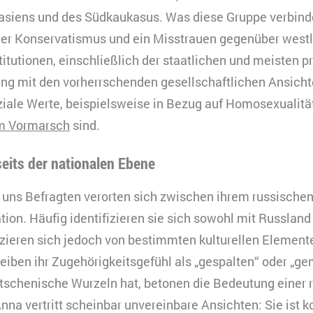
asiens und des Südkaukasus. Was diese Gruppe verbindet
aler Konservatismus und ein Misstrauen gegenüber west
itutionen, einschließlich der staatlichen und meisten p
ang mit den vorherrschenden gesellschaftlichen Ansichte
ziale Werte, beispielsweise in Bezug auf Homosexualität,
m Vormarsch
sind.
eits der nationalen Ebene
 uns Befragten verorten sich zwischen ihrem russischen
tion. Häufig identifizieren sie sich sowohl mit Russland
zieren sich jedoch von bestimmten kulturellen Element
reiben ihr Zugehörigkeitsgefühl als „gespalten“ oder „ge
etschenische Wurzeln hat, betonen die Bedeutung einer r
Anna vertritt scheinbar unvereinbare Ansichten: Sie ist 