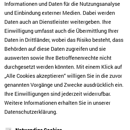
Informationen und Daten für die Nutzungsanalyse
10117 Berlin
und Einbindung externer Medien. Dabei werden
Tel. +49 (30) 2005949-17
Daten auch an Dienstleister weitergeben. Ihre
info(at)zois-berlin(dot)de
Einwilligung umfasst auch die Übermittlung Ihrer
NEWSLETTER
Daten in Drittländer, wobei das Risiko besteht, dass
Behörden auf diese Daten zugreifen und sie
E-Mail-Adresse eingeben
*
auswerten sowie Ihre Betroffenenrechte nicht
durchgesetzt werden könnten. Mit einem Klick auf
„Alle Cookies akzeptieren“ willigen Sie in die zuvor
Ich möchte regelmäßig über aktuelle Themen,
Veranstaltungen und Publikationen des ZOiS informiert
genannten Vorgänge und Zwecke ausdrücklich ein.
werden. Ich bin zudem damit einverstanden, dass meine
Interaktionen mit den Newslettern gemessen werden (z. B.
Ihre Einwilligungen sind jederzeit widerrufbar.
Öffnung der E-Mail, angeklickte Links), sodass das ZOiS den
Weitere Informationen erhalten Sie in unserer
Newsletter optimieren und weiterhin möglichst relevante
Inhalte anzeigen kann. Ihre Einwilligung können Sie jederzeit
Datenschutzerklärung
.
mit Wirkung für die Zukunft widerrufen (Abmeldelink in jeder
E-Mail). Die Messung der Öffnung einer E-Mail können Sie
zudem unterbinden, indem Sie Grafiken oder die Ausgabe
von HTML-Inhalten in Ihrem E-Mail-Programm
Notwendige Cookies