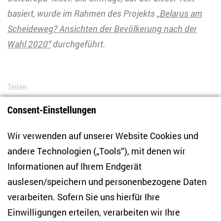
basiert, wurde im Rahmen des Projekts „
Belarus am
Scheideweg? Ansichten der Bevölkerung nach der
Wahl 2020“
durchgeführt.
Teilen
Consent-Einstellungen
Bluesky
LinkedIn
Facebook
E-Mail
Wir verwenden auf unserer Website Cookies und
andere Technologien („Tools“), mit denen wir
Informationen auf Ihrem Endgerät
auslesen/speichern und personenbezogene Daten
Zentrum für Osteuropa- und internationale
verarbeiten. Sofern Sie uns hierfür Ihre
Studien
Einwilligungen erteilen, verarbeiten wir Ihre
Anton-Wilhelm-Amo-Str. 60