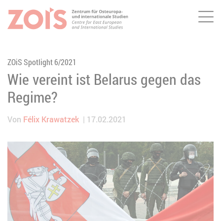
Me
ZUM HAUPTINHALT SPRINGEN
ZUR SUCHE SPRINGEN
ZOiS Spotlight 6/2021
Wie vereint ist Belarus gegen das
Regime?
Von
Félix Krawatzek
17.02.2021