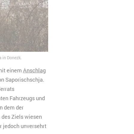
a in Donezk.
 mit einem
Anschlag
on Saporischschja.
errats
nnten Fahrzeugs und
in dem der
s des Ziels wiesen
r jedoch unversehrt