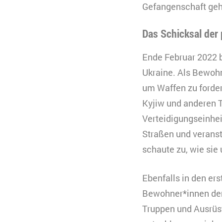
Typ
Gefangenschaft geh
Anbieter
Zweck
B
Das Schicksal der
C
n
Ende Februar 2022 b
Ablauf
k
Ukraine. Als Bewohn
Zweck
K
Typ
V
um Waffen zu forder
s
Kyjiw und anderen T
Anbieter
Y
Ablauf
3
Verteidigungseinhe
Typ
Straßen und veranst
Anbieter
schaute zu, wie sie
Ebenfalls in den er
Bewohner*innen der
Truppen und Ausrüst