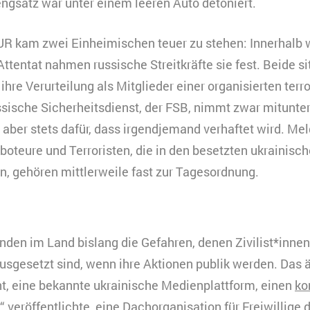
engsatz war unter einem leeren Auto detoniert.
HUR kam zwei Einheimischen teuer zu stehen: Innerhalb
ttentat nahmen russische Streitkräfte sie fest. Beide s
ihre Verurteilung als Mitglieder einer organisierten terr
ssische Sicherheitsdienst, der FSB, nimmt zwar mitunter
t aber stets dafür, dass irgendjemand verhaftet wird. M
aboteure und Terroristen, die in den besetzten ukrainisc
en, gehören mittlerweile fast zur Tagesordnung.
en im Land bislang die Gefahren, denen Zivilist*innen
usgesetzt sind, wenn ihre Aktionen publik werden. Das än
t, eine bekannte ukrainische Medienplattform, einen
ko
 veröffentlichte, eine Dachorganisation für Freiwillige d