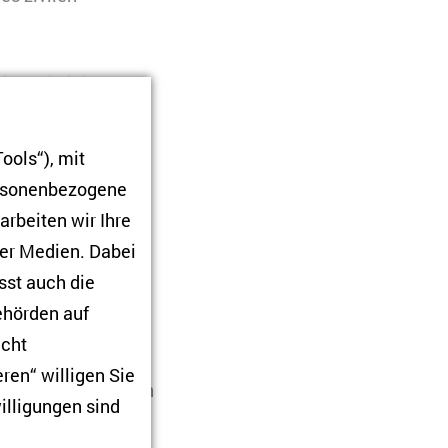
ie Freiwilligen der
 besetzten Teil der
rter und riskanter
ools“), mit
n für den Bot
ersonenbezogene
nntnisse über die
arbeiten wir Ihre
ung für die
ner Medien. Dabei
sst auch die
Behörden auf
ig. Der Artikel im
icht
t in Vergessenheit
ren“ willigen Sie
der angesprochenen
illigungen sind
esordnung