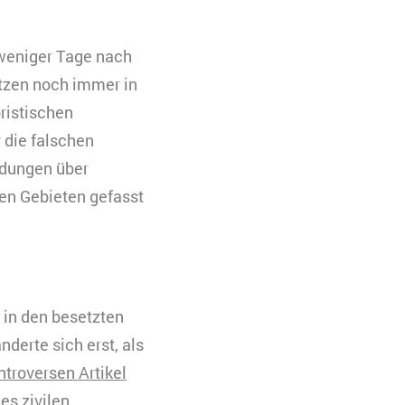
 weniger Tage nach
itzen noch immer in
oristischen
 die falschen
eldungen über
hen Gebieten gefasst
 in den besetzten
derte sich erst, als
ntroversen Artikel
es zivilen