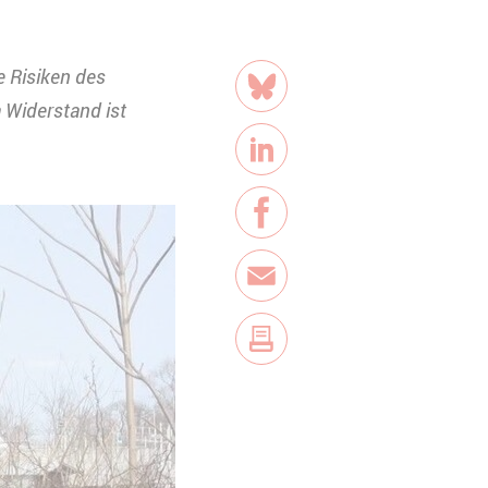
Teilen
e Risiken des
Bluesky
 Widerstand ist
LinkedIn
Facebook
E-Mail