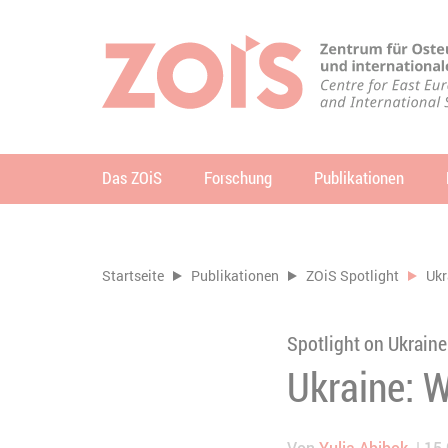
ZUM HAUPTINHALT SPRINGEN
ZUR SUCHE SPRINGEN
Das ZOiS
Forschung
Publikationen
Su
Sie befinden sich hier:
Startseite
Publikationen
ZOiS Spotlight
Ukr
Spotlight on Ukraine
Ukraine: 
Von
Yulia Abibok
15.