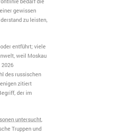
ontlinie bedarf die
e einer gewissen
erstand zu leisten,
der entführt; viele
enwelt, weil Moskau
l 2026
hl des russischen
enigen zitiert
egriff, der im
rsonen untersucht
,
ische Truppen und