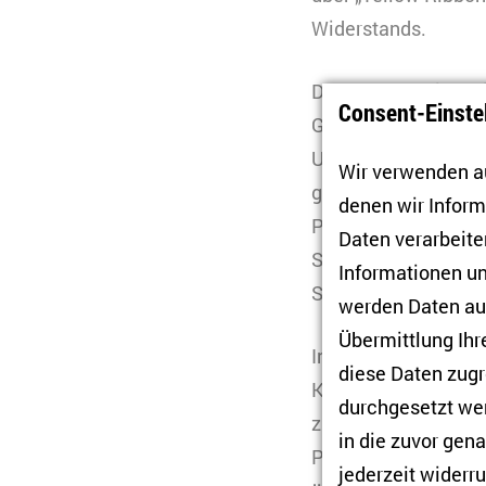
Widerstands.
Der Name bezieht sic
Consent-Einste
Gruppe aufrief: Sie
Ukraine im Hintergr
Wir verwenden au
geworden. Laut dem
denen wir Infor
Privatpersonen, die 
Daten verarbeiten
Sicherheitslage unt
Informationen un
Sicherheit der Frei
werden Daten auc
Übermittlung Ihr
In der heutigen Ukra
diese Daten zugr
Kyiv Independent
is
durchgesetzt wer
zu geraten. Doch d
in die zuvor gen
Punkte anschließen
jederzeit widerru