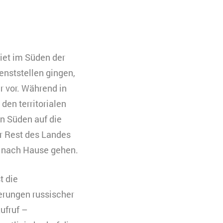
eren. Es werden
 Ihre Zustimmung
iet im Süden der
nststellen gingen,
uchs zu
r vor. Während in
den territorialen
n Süden auf die
r Rest des Landes
en nach Hause gehen.
t die
erungen russischer
ufruf –