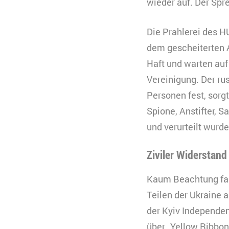
wieder auf. Der Spr
Die Prahlerei des 
dem gescheiterten A
Haft und warten auf 
Vereinigung. Der ru
Personen fest, sorg
Spione, Anstifter, S
und verurteilt wurd
Ziviler Widerstand
Kaum Beachtung fand
Teilen der Ukraine a
der Kyiv Independen
über „Yellow Ribbon“