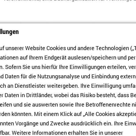
h auf eine der Aktivitäten, zu denen ein Telegram-Bot d
llungen
 sollten ein Foto von einem gelben Band mit einem Ort im
und aufnehmen. Inzwischen sind die Aufgaben komplizie
f unserer Website Cookies und andere Technologien („T
 Bericht des Kyiv Independent
sind die Verantwortliche
mationen auf Ihrem Endgerät auslesen/speichern und p
die Freiwilligen aus der Ferne anweisen, nur dürftige Ke
. Sofern Sie uns hierfür Ihre Einwilligungen erteilen, ver
er russischer Besatzung aufweisen und keine Verantwort
d Daten für die Nutzungsanalyse und Einbindung exter
willigen übernehmen.
h an Dienstleister weitergeben. Ihre Einwilligung umfa
er Daten in Drittländer, wobei das Risiko besteht, dass 
ine sind öffentliche Skandale häufig und deshalb kurzleb
eifen und sie auswerten sowie Ihre Betroffenenrechte n
t längst von neueren Themen verdrängt worden und droh
den könnten. Mit einem Klick auf „Alle Cookies akzeptie
ie Argumente, die Befürworter*innen und Gegner*innen 
annten Vorgänge und Zwecke ausdrücklich ein. Ihre Einw
d vorbrachten, wiegen zu schwer, als dass man zur Tag
fbar. Weitere Informationen erhalten Sie in unserer