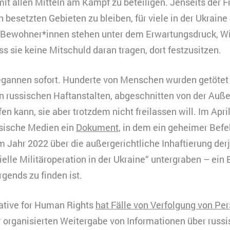
it allen Mitteln am Kampf zu beteiligen. Jenseits der Fr
 besetzten Gebieten zu bleiben, für viele in der Ukrain
 Bewohner*innen stehen unter dem Erwartungsdruck, Wid
s sie keine Mitschuld daran tragen, dort festzusitzen.
gannen sofort. Hunderte von Menschen wurden getötet o
n russischen Haftanstalten, abgeschnitten von der Auß
en kann, sie aber trotzdem nicht freilassen will. Im Apri
ssische Medien ein
Dokument
, in dem ein geheimer Befe
 Jahr 2022 über die außergerichtliche Inhaftierung derj
ielle Militäroperation in der Ukraine“ untergraben – ein B
gends zu finden ist.
ative for Human Rights
hat Fälle von Verfolgung von Pe
r organisierten Weitergabe von Informationen über russ