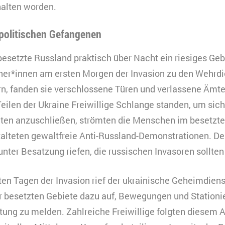
HTML
alten worden.
Matomo
indet Videos ein, die unsere Kampagnenarbeit präsenti
 politischen Gefangenen
ookies gesetzt, und Daten in die USA transferiert, was
ach §49 Abs. 1 der DSGVO erfordert.
esetzte Russland praktisch über Nacht ein riesiges Geb
eine
er*innen am ersten Morgen der Invasion zu den Wehrdie
urzzeitiges Cookie, um vorübergehende Daten des Bes
erbindung
n, fanden sie verschlossene Türen und verlassene Ämte
peichern.
eilen der Ukraine Freiwillige Schlange standen, um sich 
ouTube
0 Minuten
iten anzuschließen, strömten die Menschen im besetzte
HTML
alteten gewaltfreie Anti-Russland-Demonstrationen. De
Matomo
 unter Besatzung riefen, die russischen Invasoren sollt
sten Tagen der Invasion rief der ukrainische Geheimdiens
 besetzten Gebiete dazu auf, Bewegungen und Stationi
ung zu melden. Zahlreiche Freiwillige folgten diesem A