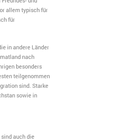
 Freundes- und
r allem typisch für
sch für
die in andere Länder
eimatland nach
ährigen besonders
rotesten teilgenommen
gration sind. Starke
chstan sowie in
 sind auch die