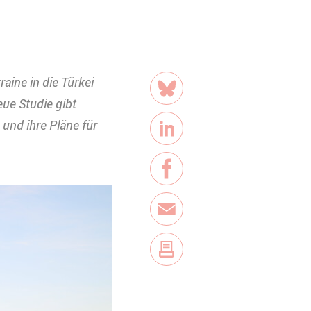
Teilen
aine in die Türkei
Bluesky
eue Studie gibt
 und ihre Pläne für
LinkedIn
Facebook
E-Mail