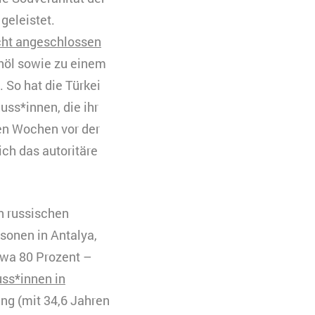
geleistet.
cht angeschlossen
höl sowie zu einem
 So hat die Türkei
ss*innen, die ihr
en Wochen vor der
ch das autoritäre
n russischen
sonen in Antalya,
twa 80 Prozent –
uss*innen in
ng (mit 34,6 Jahren