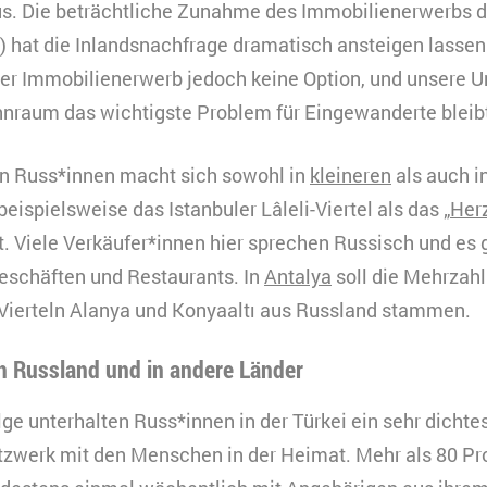
HTML
s. Die beträchtliche Zunahme des Immobilienerwerbs 
Matomo
) hat die Inlandsnachfrage dramatisch ansteigen lassen
indet Videos ein, die unsere Kampagnenarbeit präsenti
der Immobilienerwerb jedoch keine Option, und unsere U
ookies gesetzt, und Daten in die USA transferiert, was
ach §49 Abs. 1 der DSGVO erfordert.
nraum das wichtigste Problem für Eingewanderte bleib
eine
urzzeitiges Cookie, um vorübergehende Daten des Bes
n Russ*innen macht sich sowohl in
kleineren
als auch i
erbindung
peichern.
eispielsweise das Istanbuler Lâleli-Viertel als das „
Her
ouTube
0 Minuten
t. Viele Verkäufer*innen hier sprechen Russisch und es 
eschäften und Restaurants. In
Antalya
soll die Mehrzahl
HTML
 Vierteln Alanya und Konyaaltı aus Russland stammen.
Matomo
 Russland und in andere Länder
lge unterhalten Russ*innen in der Türkei ein sehr dichte
werk mit den Menschen in der Heimat. Mehr als 80 Pr