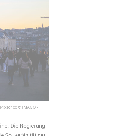
ue Moschee © IMAGO /
aine. Die Regierung
le Souveränität der