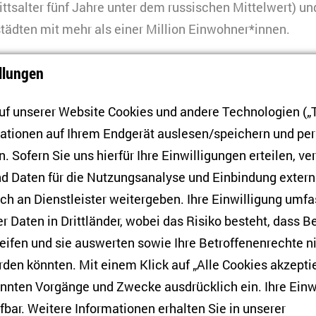
ittsalter fünf Jahre unter dem russischen Mittelwert) un
ädten mit mehr als einer Million Einwohner*innen.
es Langzeitziel
llungen
zwischen Ost und West pflegt die Türkei eine Politik der
f unserer Website Cookies und andere Technologien („T
nnen. So sind russische Staatsangehörige heute die gr
mationen auf Ihrem Endgerät auslesen/speichern und p
efristeten und unbefristeten Aufenthaltstiteln in der Tü
. Sofern Sie uns hierfür Ihre Einwilligungen erteilen, ver
*innen eine unbefristete Aufenthaltserlaubnis, weitere
d Daten für die Nutzungsanalyse und Einbindung exter
ltstitel und fast 12.000 eine Aufenthaltserlaubnis für 
h an Dienstleister weitergeben. Ihre Einwilligung umfa
er Daten in Drittländer, wobei das Risiko besteht, dass 
eren Aufnahmeländern
lassen sich zwei Wellen russische
eifen und sie auswerten sowie Ihre Betroffenenrechte n
ersten im Frühling 2022 wanderten überwiegend politis
den könnten. Mit einem Klick auf „Alle Cookies akzeptie
d im IT-Sektor Beschäftigte aus. Eine weitere Welle gab
annten Vorgänge und Zwecke ausdrücklich ein. Ihre Einw
ilmobilmachung im September 2022.Wenig überraschen
fbar. Weitere Informationen erhalten Sie in unserer