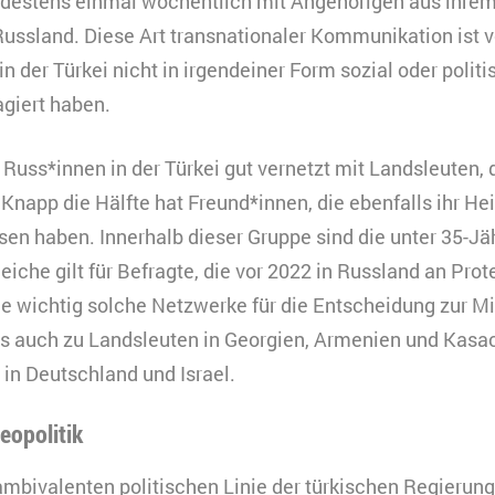
estens einmal wöchentlich mit Angehörigen aus ihrem
Russland. Diese Art transnationaler Kommunikation ist vo
in der Türkei nicht in irgendeiner Form sozial oder politi
giert haben.
 Russ*innen in der Türkei gut vernetzt mit Landsleuten, 
Knapp die Hälfte hat Freund*innen, die ebenfalls ihr H
sen haben. Innerhalb dieser Gruppe sind die unter 35-J
leiche gilt für Befragte, die vor 2022 in Russland an P
ie wichtig solche Netzwerke für die Entscheidung zur Mi
es auch zu Landsleuten in Georgien, Armenien und Kasa
in Deutschland und Israel.
eopolitik
 ambivalenten politischen Linie der türkischen Regierung