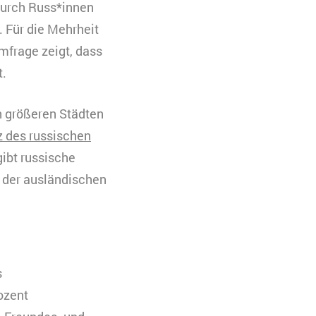
durch Russ*innen
. Für die Mehrheit
eren. Es werden
mfrage zeigt, dass
 Ihre Zustimmung
t.
uchs zu
n größeren Städten
z des russischen
gibt russische
 der ausländischen
s
ozent