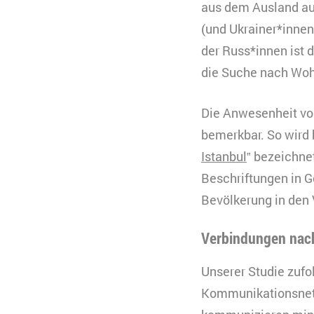
Typ
aus dem Ausland au
Anbieter
(und Ukrainer*innen
Zweck
B
der Russ*innen ist 
C
n
die Suche nach Woh
Ablauf
k
Zweck
K
Die Anwesenheit vo
Typ
V
s
bemerkbar. So wird b
Anbieter
Y
Ablauf
3
Istanbul
‟ bezeichne
Beschriftungen in G
Typ
Bevölkerung in den
Anbieter
Verbindungen nach
Unserer Studie zufo
Kommunikationsnetz