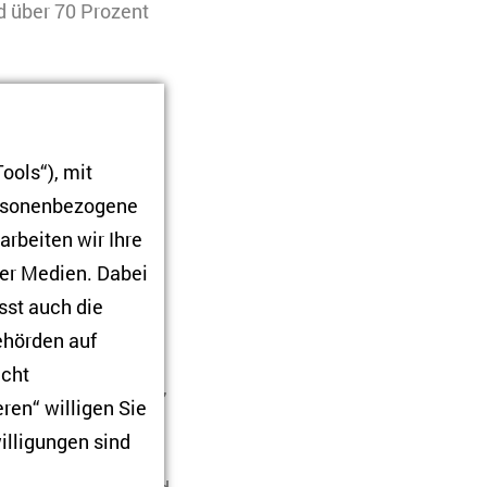
d über 70 Prozent
 offenen Tür für
ools“), mit
ößte Gruppe von
ersonenbezogene
rkei.
Anfang 2024
arbeiten wir Ihre
 67.000 einen
ner Medien. Dabei
Familienangehörige.
sst auch die
Behörden auf
r Migration
icht
che Oppositionelle,
ren“ willigen Sie
 es nach der
illigungen sind
d war hier der