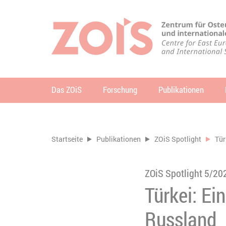
ZUM HAUPTINHALT SPRINGEN
ZUR SUCHE SPRINGEN
Das ZOiS
Forschung
Publikationen
Su
Sie befinden sich hier:
Startseite
Publikationen
ZOiS Spotlight
Tür
ZOiS Spotlight 5/20
Türkei: Ei
Russland