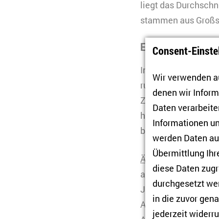
liegt das Durchschn
stammen aus Großst
Ein gastfreundlich
Consent-Einste
In ihrem Balanceakt 
Wir verwenden au
russische Migrant*i
denen wir Infor
Zugewanderten mit b
Daten verarbeiten
hatten 100.000 Russ
Informationen un
befristeten Aufentha
werden Daten auc
Übermittlung Ihr
Ähnlich wie in and
diese Daten zugr
ausmachen. Bei der 
durchgesetzt wer
Journalist*innen un
in die zuvor gen
Ankündigung der Te
jederzeit widerru