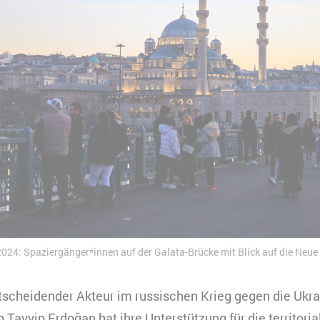
r 2024: Spaziergänger*innen auf der Galata-Brücke mit Blick auf die Ne
entscheidender Akteur im russischen Krieg gegen die Ukr
Tayyip Erdoğan hat ihre Unterstützung für die territoria