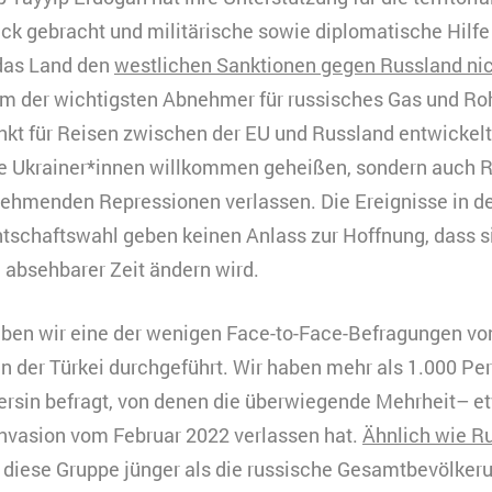
k gebracht und militärische sowie diplomatische Hilfe 
 das Land den
westlichen Sanktionen gegen Russland ni
em der wichtigsten Abnehmer für russisches Gas und Ro
kt für Reisen zwischen der EU und Russland entwickelt.
te Ukrainer*innen willkommen geheißen, sondern auch Ru
ehmenden Repressionen verlassen. Die Ereignisse in d
tschaftswahl geben keinen Anlass zur Hoffnung, dass si
 absehbarer Zeit ändern wird.
en wir eine der wenigen Face-to-Face-Befragungen vo
n der Türkei durchgeführt. Wir haben mehr als 1.000 Per
ersin befragt, von denen die überwiegende Mehrheit– e
nvasion vom Februar 2022 verlassen hat.
Ähnlich wie R
 diese Gruppe jünger als die russische Gesamtbevölkeru