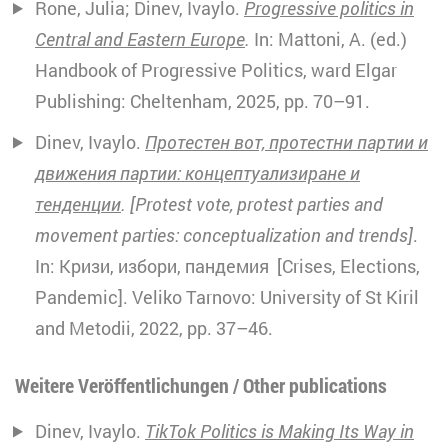
Rone, Julia; Dinev, Ivaylo.
Progressive politics in
Central and Eastern Europe
.
In: Mattoni, A. (ed.)
Handbook of Progressive Politics, ward Elgar
Publishing: Cheltenham, 2025, pp. 70–91.
Dinev, Ivaylo.
Протестен вот, протестни партии и
движения партии: концептуализиране и
тенденции
. [Protest vote, protest parties and
movement parties: conceptualization and trends]
.
In: Кризи, избори, пандемия [Crises, Elections,
Pandemic]. Veliko Tarnovo: University of St Kiril
and Metodii, 2022, pp. 37–46.
Weitere Veröffentlichungen / Other publications
Dinev, Ivaylo.
TikTok Politics is Making Its Way in