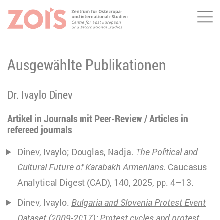
Me
ZUM HAUPTINHALT SPRINGEN
ZUR SUCHE SPRINGEN
Ausgewählte Publikationen
Dr. Ivaylo Dinev
Artikel in Journals mit Peer-Review / Articles in
refereed journals
Dinev, Ivaylo; Douglas, Nadja.
The Political and
Cultural Future of Karabakh Armenians
.
Caucasus
Analytical Digest (CAD), 140, 2025, pp. 4–13.
Dinev, Ivaylo.
Bulgaria and Slovenia Protest Event
Dataset (2009-2017): Protest cycles and protest