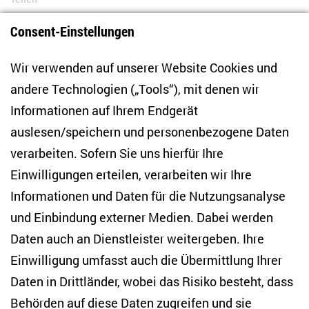
Consent-Einstellungen
Bluesky
LinkedIn
Facebook
E-Mail
Wir verwenden auf unserer Website Cookies und
andere Technologien („Tools“), mit denen wir
Informationen auf Ihrem Endgerät
auslesen/speichern und personenbezogene Daten
Zentrum für Osteuropa- und internationale
Studien
verarbeiten. Sofern Sie uns hierfür Ihre
Einwilligungen erteilen, verarbeiten wir Ihre
Anton-Wilhelm-Amo-Str. 60
Informationen und Daten für die Nutzungsanalyse
10117 Berlin
und Einbindung externer Medien. Dabei werden
Tel. +49 (30) 2005949-17
info(at)zois-berlin(dot)de
Daten auch an Dienstleister weitergeben. Ihre
Einwilligung umfasst auch die Übermittlung Ihrer
NEWSLETTER
Daten in Drittländer, wobei das Risiko besteht, dass
Behörden auf diese Daten zugreifen und sie