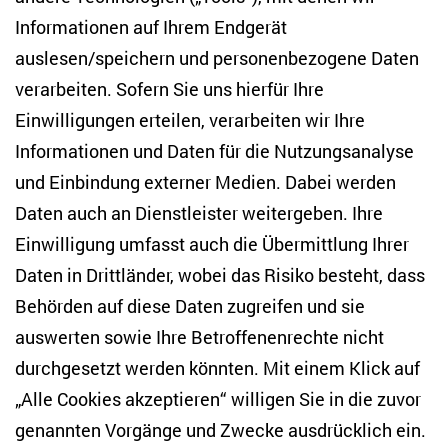
Informationen auf Ihrem Endgerät
auslesen/speichern und personenbezogene Daten
Zentrum für Osteuropa- und internationale
Studien
verarbeiten. Sofern Sie uns hierfür Ihre
Einwilligungen erteilen, verarbeiten wir Ihre
Anton-Wilhelm-Amo-Str. 60
Informationen und Daten für die Nutzungsanalyse
10117 Berlin
und Einbindung externer Medien. Dabei werden
Tel. +49 (30) 2005949-17
info(at)zois-berlin(dot)de
Daten auch an Dienstleister weitergeben. Ihre
Einwilligung umfasst auch die Übermittlung Ihrer
NEWSLETTER
Daten in Drittländer, wobei das Risiko besteht, dass
Behörden auf diese Daten zugreifen und sie
E-Mail-Adresse eingeben
*
auswerten sowie Ihre Betroffenenrechte nicht
durchgesetzt werden könnten. Mit einem Klick auf
„Alle Cookies akzeptieren“ willigen Sie in die zuvor
Ich möchte regelmäßig über aktuelle Themen,
Veranstaltungen und Publikationen des ZOiS informiert
genannten Vorgänge und Zwecke ausdrücklich ein.
werden. Ich bin zudem damit einverstanden, dass meine