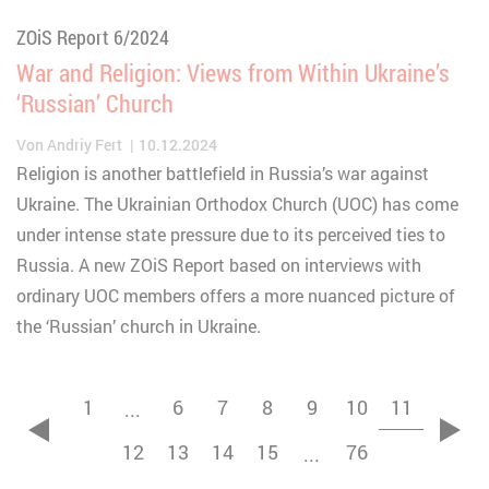
ZOiS Report 6/2024
War and Religion: Views from Within Ukraine’s
‘Russian’ Church
Von
Andriy Fert
10.12.2024
Religion is another battlefield in Russia’s war against
Ukraine. The Ukrainian Orthodox Church (UOC) has come
under intense state pressure due to its perceived ties to
Russia. A new ZOiS Report based on interviews with
ordinary UOC members offers a more nuanced picture of
the ‘Russian’ church in Ukraine.
1
6
7
8
9
10
11
...
zurück
vor
12
13
14
15
76
...