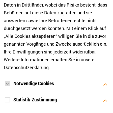
NEWSLETTER
Daten in Drittländer, wobei das Risiko besteht, dass
Behörden auf diese Daten zugreifen und sie
E-Mail-Adresse eingeben
*
auswerten sowie Ihre Betroffenenrechte nicht
durchgesetzt werden könnten. Mit einem Klick auf
„Alle Cookies akzeptieren“ willigen Sie in die zuvor
Ich möchte regelmäßig über aktuelle Themen,
Veranstaltungen und Publikationen des ZOiS informiert
genannten Vorgänge und Zwecke ausdrücklich ein.
werden. Ich bin zudem damit einverstanden, dass meine
Interaktionen mit den Newslettern gemessen werden (z. B.
Ihre Einwilligungen sind jederzeit widerrufbar.
Öffnung der E-Mail, angeklickte Links), sodass das ZOiS den
Weitere Informationen erhalten Sie in unserer
Newsletter optimieren und weiterhin möglichst relevante
Inhalte anzeigen kann. Ihre Einwilligung können Sie jederzeit
Datenschutzerklärung
.
mit Wirkung für die Zukunft widerrufen (Abmeldelink in jeder
E-Mail). Die Messung der Öffnung einer E-Mail können Sie
zudem unterbinden, indem Sie Grafiken oder die Ausgabe
von HTML-Inhalten in Ihrem E-Mail-Programm
Notwendige Cookies
standardmäßig deaktivieren. Weitere Hinweise zum
Datenschutz finden Sie in unserer Datenschutzerklärung.
*
Statistik-Zustimmung
ANMELDEN