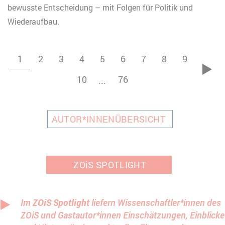
bewusste Entscheidung – mit Folgen für Politik und
Wiederaufbau.
1
2
3
4
5
6
7
8
9
vor
10
76
...
AUTOR*INNENÜBERSICHT
ZOiS SPOTLIGHT
Im
ZOiS Spotlight
liefern Wissenschaftler*innen des
ZOiS und Gastautor*innen Einschätzungen, Einblicke