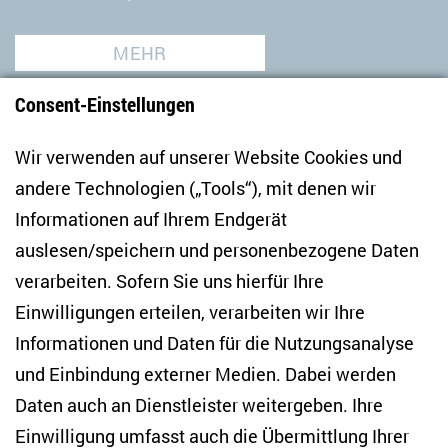
MEHR
Consent-Einstellungen
Wir verwenden auf unserer Website Cookies und
andere Technologien („Tools“), mit denen wir
Informationen auf Ihrem Endgerät
auslesen/speichern und personenbezogene Daten
Zentrum für Osteuropa- und internationale
Studien
verarbeiten. Sofern Sie uns hierfür Ihre
Einwilligungen erteilen, verarbeiten wir Ihre
Anton-Wilhelm-Amo-Str. 60
Informationen und Daten für die Nutzungsanalyse
10117 Berlin
und Einbindung externer Medien. Dabei werden
Tel. +49 (30) 2005949-17
info(at)zois-berlin(dot)de
Daten auch an Dienstleister weitergeben. Ihre
Einwilligung umfasst auch die Übermittlung Ihrer