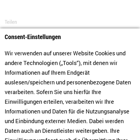
Teilen
Consent-Einstellungen
Bluesky
LinkedIn
Facebook
E-Mail
Wir verwenden auf unserer Website Cookies und
andere Technologien („Tools“), mit denen wir
Informationen auf Ihrem Endgerät
auslesen/speichern und personenbezogene Daten
Zentrum für Osteuropa- und internationale
Studien
verarbeiten. Sofern Sie uns hierfür Ihre
Einwilligungen erteilen, verarbeiten wir Ihre
Anton-Wilhelm-Amo-Str. 60
Informationen und Daten für die Nutzungsanalyse
10117 Berlin
und Einbindung externer Medien. Dabei werden
Tel. +49 (30) 2005949-17
info(at)zois-berlin(dot)de
Daten auch an Dienstleister weitergeben. Ihre