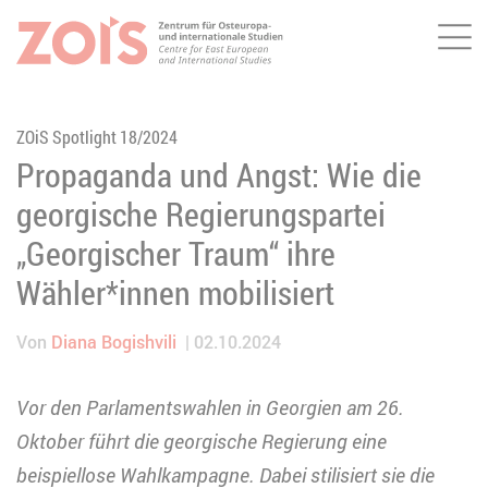
Me
ZUM HAUPTINHALT SPRINGEN
ZUR SUCHE SPRINGEN
ZOiS Spotlight 18/2024
Propaganda und Angst: Wie die
georgische Regierungspartei
„Georgischer Traum“ ihre
Wähler*innen mobilisiert
Von
Diana Bogishvili
02.10.2024
Vor den Parlamentswahlen in Georgien am 26.
Oktober führt die georgische Regierung eine
beispiellose Wahlkampagne. Dabei stilisiert sie die