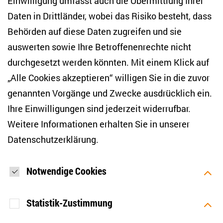
Einwilligung umfasst auch die Übermittlung Ihrer
NEWSLETTER
Daten in Drittländer, wobei das Risiko besteht, dass
Behörden auf diese Daten zugreifen und sie
E-Mail-Adresse eingeben
*
auswerten sowie Ihre Betroffenenrechte nicht
durchgesetzt werden könnten. Mit einem Klick auf
„Alle Cookies akzeptieren“ willigen Sie in die zuvor
Ich möchte regelmäßig über aktuelle Themen,
Veranstaltungen und Publikationen des ZOiS informiert
genannten Vorgänge und Zwecke ausdrücklich ein.
werden. Ich bin zudem damit einverstanden, dass meine
Interaktionen mit den Newslettern gemessen werden (z. B.
Ihre Einwilligungen sind jederzeit widerrufbar.
Öffnung der E-Mail, angeklickte Links), sodass das ZOiS den
Weitere Informationen erhalten Sie in unserer
Newsletter optimieren und weiterhin möglichst relevante
Inhalte anzeigen kann. Ihre Einwilligung können Sie jederzeit
Datenschutzerklärung
.
mit Wirkung für die Zukunft widerrufen (Abmeldelink in jeder
E-Mail). Die Messung der Öffnung einer E-Mail können Sie
zudem unterbinden, indem Sie Grafiken oder die Ausgabe
von HTML-Inhalten in Ihrem E-Mail-Programm
Notwendige Cookies
standardmäßig deaktivieren. Weitere Hinweise zum
Datenschutz finden Sie in unserer Datenschutzerklärung.
*
Statistik-Zustimmung
ANMELDEN