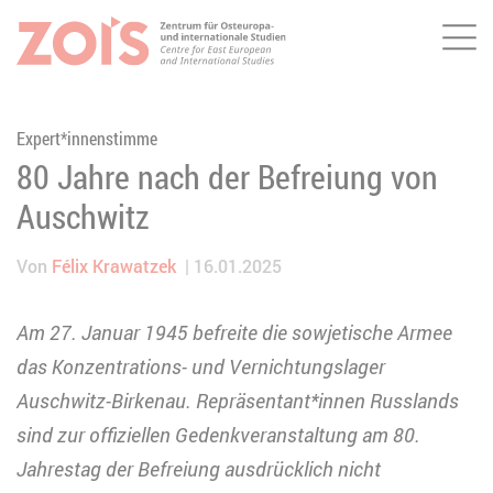
Me
ZUM HAUPTINHALT SPRINGEN
ZUR SUCHE SPRINGEN
Expert*innenstimme
80 Jahre nach der Befreiung von
Auschwitz
Von
Félix Krawatzek
16.01.2025
Am 27. Januar 1945 befreite die sowjetische Armee
das Konzentrations- und Vernichtungslager
Auschwitz-Birkenau. Repräsentant*innen Russlands
sind zur offiziellen Gedenkveranstaltung am 80.
Jahrestag der Befreiung ausdrücklich nicht