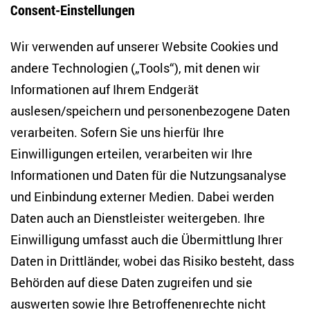
Consent-Einstellungen
Bluesky
LinkedIn
Facebook
E-Mail
Wir verwenden auf unserer Website Cookies und
andere Technologien („Tools“), mit denen wir
Informationen auf Ihrem Endgerät
auslesen/speichern und personenbezogene Daten
Zentrum für Osteuropa- und internationale
verarbeiten. Sofern Sie uns hierfür Ihre
Studien
Einwilligungen erteilen, verarbeiten wir Ihre
Anton-Wilhelm-Amo-Str. 60
Informationen und Daten für die Nutzungsanalyse
10117 Berlin
und Einbindung externer Medien. Dabei werden
Tel. +49 (30) 2005949-17
Daten auch an Dienstleister weitergeben. Ihre
info(at)zois-berlin(dot)de
Einwilligung umfasst auch die Übermittlung Ihrer
NEWSLETTER
Daten in Drittländer, wobei das Risiko besteht, dass
Behörden auf diese Daten zugreifen und sie
E-Mail-Adresse eingeben
*
auswerten sowie Ihre Betroffenenrechte nicht