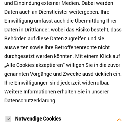
und Einbindung externer Medien. Dabei werden
Tel. +49 (30) 2005949-17
info(at)zois-berlin(dot)de
Daten auch an Dienstleister weitergeben. Ihre
Einwilligung umfasst auch die Übermittlung Ihrer
NEWSLETTER
Daten in Drittländer, wobei das Risiko besteht, dass
Behörden auf diese Daten zugreifen und sie
E-Mail-Adresse eingeben
*
auswerten sowie Ihre Betroffenenrechte nicht
durchgesetzt werden könnten. Mit einem Klick auf
„Alle Cookies akzeptieren“ willigen Sie in die zuvor
Ich möchte regelmäßig über aktuelle Themen,
Veranstaltungen und Publikationen des ZOiS informiert
genannten Vorgänge und Zwecke ausdrücklich ein.
werden. Ich bin zudem damit einverstanden, dass meine
Interaktionen mit den Newslettern gemessen werden (z. B.
Ihre Einwilligungen sind jederzeit widerrufbar.
Öffnung der E-Mail, angeklickte Links), sodass das ZOiS den
Weitere Informationen erhalten Sie in unserer
Newsletter optimieren und weiterhin möglichst relevante
Inhalte anzeigen kann. Ihre Einwilligung können Sie jederzeit
Datenschutzerklärung
.
mit Wirkung für die Zukunft widerrufen (Abmeldelink in jeder
E-Mail). Die Messung der Öffnung einer E-Mail können Sie
zudem unterbinden, indem Sie Grafiken oder die Ausgabe
von HTML-Inhalten in Ihrem E-Mail-Programm
Notwendige Cookies
standardmäßig deaktivieren. Weitere Hinweise zum
Datenschutz finden Sie in unserer Datenschutzerklärung.
*