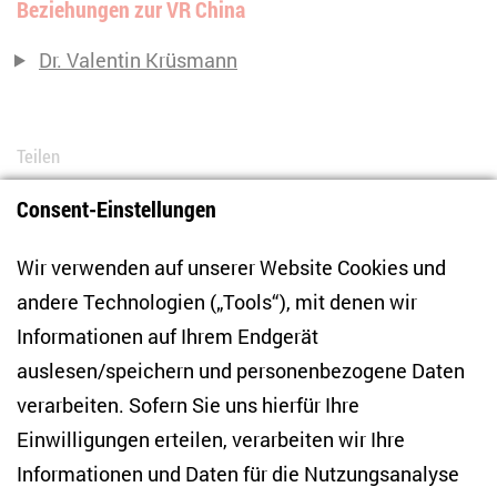
Beziehungen zur VR China
Dr. Valentin Krüsmann
Teilen
Consent-Einstellungen
Bluesky
LinkedIn
Facebook
E-Mail
Wir verwenden auf unserer Website Cookies und
andere Technologien („Tools“), mit denen wir
Informationen auf Ihrem Endgerät
auslesen/speichern und personenbezogene Daten
Zentrum für Osteuropa- und internationale
Studien
verarbeiten. Sofern Sie uns hierfür Ihre
Einwilligungen erteilen, verarbeiten wir Ihre
Anton-Wilhelm-Amo-Str. 60
Informationen und Daten für die Nutzungsanalyse
10117 Berlin