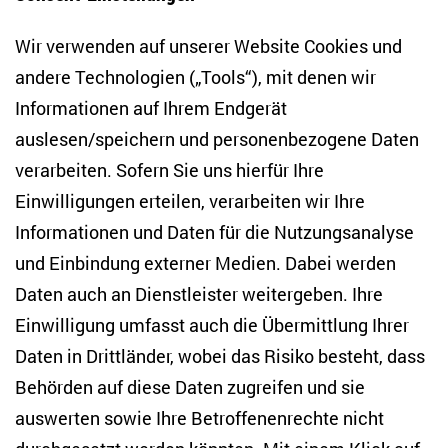
Bluesky
LinkedIn
Facebook
E-Mail
Wir verwenden auf unserer Website Cookies und
andere Technologien („Tools“), mit denen wir
Informationen auf Ihrem Endgerät
auslesen/speichern und personenbezogene Daten
Zentrum für Osteuropa- und internationale
Studien
verarbeiten. Sofern Sie uns hierfür Ihre
Einwilligungen erteilen, verarbeiten wir Ihre
Anton-Wilhelm-Amo-Str. 60
Informationen und Daten für die Nutzungsanalyse
10117 Berlin
und Einbindung externer Medien. Dabei werden
Tel. +49 (30) 2005949-17
info(at)zois-berlin(dot)de
Daten auch an Dienstleister weitergeben. Ihre
Einwilligung umfasst auch die Übermittlung Ihrer
NEWSLETTER
Daten in Drittländer, wobei das Risiko besteht, dass
Behörden auf diese Daten zugreifen und sie
E-Mail-Adresse eingeben
*
auswerten sowie Ihre Betroffenenrechte nicht