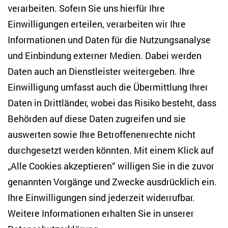
verarbeiten. Sofern Sie uns hierfür Ihre
Einwilligungen erteilen, verarbeiten wir Ihre
Dieses Element von Youtube funktioniert leider nicht
ohne Cookies. Um dieses Element zu verwenden muss
Informationen und Daten für die Nutzungsanalyse
zunächst der Cookie Banner bestätigt werden.
und Einbindung externer Medien. Dabei werden
Mit dem Laden des Contents des externen Anbieters
Daten auch an Dienstleister weitergeben. Ihre
stimmen Sie den Datenschutzerklärung des Betreibers
Einwilligung umfasst auch die Übermittlung Ihrer
zu.
Daten in Drittländer, wobei das Risiko besteht, dass
Behörden auf diese Daten zugreifen und sie
Externe Inhalte von Youtube immer erlauben.
Wir setzen einen notwendigen Cookie um diese
auswerten sowie Ihre Betroffenenrechte nicht
Einstellung zu speichern. Damit erklären Sie
durchgesetzt werden könnten. Mit einem Klick auf
sich einverstanden.
„Alle Cookies akzeptieren“ willigen Sie in die zuvor
Externen Inhalt von Youtube laden.
genannten Vorgänge und Zwecke ausdrücklich ein.
Ihre Einwilligungen sind jederzeit widerrufbar.
Weitere Informationen erhalten Sie in unserer
Die Nationalität war eine wichtige Kategorie in