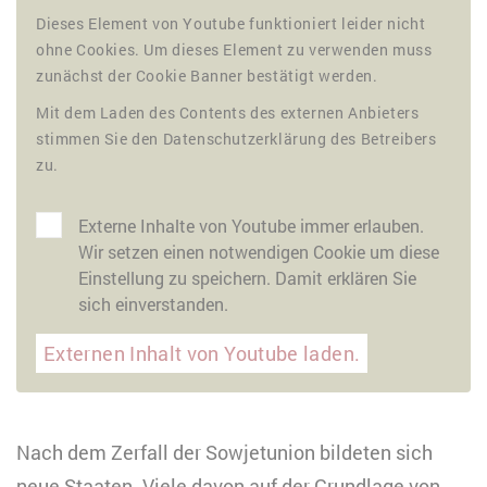
Dieses Element von Youtube funktioniert leider nicht
ohne Cookies. Um dieses Element zu verwenden muss
zunächst der Cookie Banner bestätigt werden.
Mit dem Laden des Contents des externen Anbieters
stimmen Sie den Datenschutzerklärung des Betreibers
zu.
Externe Inhalte von Youtube immer erlauben.
Wir setzen einen notwendigen Cookie um diese
Einstellung zu speichern. Damit erklären Sie
sich einverstanden.
Externen Inhalt von Youtube laden.
Nach dem Zerfall der Sowjetunion bildeten sich
neue Staaten. Viele davon auf der Grundlage von