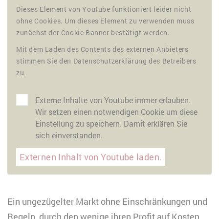
Dieses Element von Youtube funktioniert leider nicht
ohne Cookies. Um dieses Element zu verwenden muss
zunächst der Cookie Banner bestätigt werden.
Mit dem Laden des Contents des externen Anbieters
stimmen Sie den Datenschutzerklärung des Betreibers
zu.
Externe Inhalte von Youtube immer erlauben.
Wir setzen einen notwendigen Cookie um diese
Einstellung zu speichern. Damit erklären Sie
sich einverstanden.
Externen Inhalt von Youtube laden.
Ein ungezügelter Markt ohne Einschränkungen und
Regeln, durch den wenige ihren Profit auf Kosten