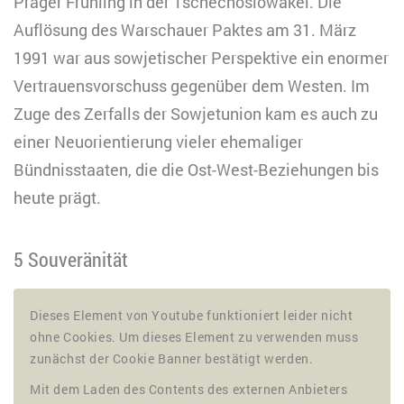
Prager Frühling in der Tschechoslowakei. Die
Auflösung des Warschauer Paktes am 31. März
1991 war aus sowjetischer Perspektive ein enormer
Vertrauensvorschuss gegenüber dem Westen. Im
Zuge des Zerfalls der Sowjetunion kam es auch zu
einer Neuorientierung vieler ehemaliger
Bündnisstaaten, die die Ost-West-Beziehungen bis
heute prägt.
5 Souveränität
Dieses Element von Youtube funktioniert leider nicht
ohne Cookies. Um dieses Element zu verwenden muss
zunächst der Cookie Banner bestätigt werden.
Mit dem Laden des Contents des externen Anbieters