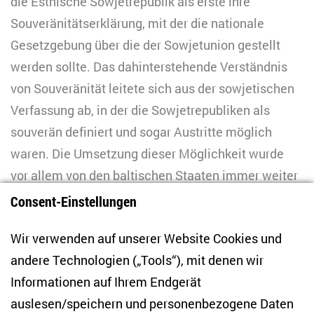
die Estnische Sowjetrepublik als erste ihre
Souveränitätserklärung, mit der die nationale
Gesetzgebung über die der Sowjetunion gestellt
werden sollte. Das dahinterstehende Verständnis
von Souveränität leitete sich aus der sowjetischen
Verfassung ab, in der die Sowjetrepubliken als
souverän definiert und sogar Austritte möglich
waren. Die Umsetzung dieser Möglichkeit wurde
vor allem von den baltischen Staaten immer weiter
vorangetrieben, aber auch im Zentrum der
Consent-Einstellungen
Sowjetunion wurden Prozesse zur Erlangung der
Wir verwenden auf unserer Website Cookies und
Souveränität angestoßen.
andere Technologien („Tools“), mit denen wir
Informationen auf Ihrem Endgerät
4 Nationalitäten
auslesen/speichern und personenbezogene Daten