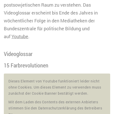
postsowjetischen Raum zu verstehen. Das
Videoglossar erscheint bis Ende des Jahres in
wöchentlicher Folge in den Mediatheken der
Bundeszentrale für politische Bildung und
auf
Youtube
.
Videoglossar
15 Farbrevolutionen
Dieses Element von Youtube funktioniert leider nicht
ohne Cookies. Um dieses Element zu verwenden muss
zunächst der Cookie Banner bestätigt werden.
Mit dem Laden des Contents des externen Anbieters
stimmen Sie den Datenschutzerklärung des Betreibers