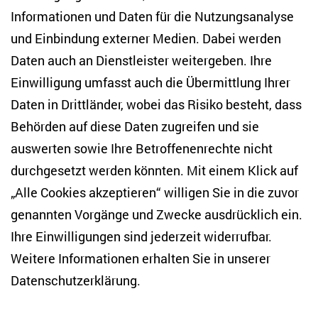
Informationen und Daten für die Nutzungsanalyse
und Einbindung externer Medien. Dabei werden
Daten auch an Dienstleister weitergeben. Ihre
Einwilligung umfasst auch die Übermittlung Ihrer
Daten in Drittländer, wobei das Risiko besteht, dass
Prof. Dr. Gwendolyn Sasse
Wissenschaftliche Direktorin
Behörden auf diese Daten zugreifen und sie
Einstein-Professorin für Vergleichende Demokratie- und
auswerten sowie Ihre Betroffenenrechte nicht
Autoritarismusforschung an der Humboldt-Universität zu
durchgesetzt werden könnten. Mit einem Klick auf
Berlin
„Alle Cookies akzeptieren“ willigen Sie in die zuvor
genannten Vorgänge und Zwecke ausdrücklich ein.
Ihre Einwilligungen sind jederzeit widerrufbar.
Teilen
Weitere Informationen erhalten Sie in unserer
Datenschutzerklärung
.
Bluesky
LinkedIn
Facebook
E-Mail