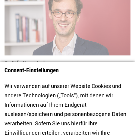
Dr. Félix Krawatzek
Consent-Einstellungen
Leitung Forschungsschwerpunkt
Jugend und generationeller Wandel
Wir verwenden auf unserer Website Cookies und
Ombudsperson für die Wissenschaft
andere Technologien („Tools“), mit denen wir
Informationen auf Ihrem Endgerät
auslesen/speichern und personenbezogene Daten
verarbeiten. Sofern Sie uns hierfür Ihre
Einwilligungen erteilen, verarbeiten wir Ihre