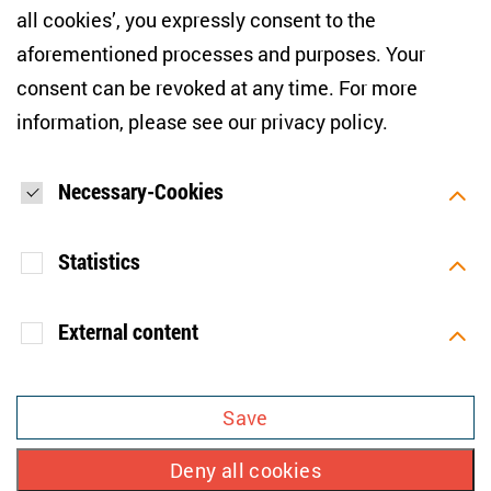
I would like to be informed on a regular basis about ZOiS’s
all cookies’, you expressly consent to the
current research topics, events and publications. I also agree
to the measurement of my interactions with the newsletter
aforementioned processes and purposes. Your
(e.g. email opening rate, links clicked) so that ZOiS can
consent can be revoked at any time. For more
optimise the newsletter and continue to display the most
relevant content possible. You can revoke your consent at
information, please see our
privacy policy
.
any time with future effect (unsubscribe link in every email).
You can also prevent the measurement of your email
opening rate by deactivating graphics or the output of HTML
content in your email programme by default. For more
Necessary-Cookies
information on data protection, please see our privacy policy.
*
Statistics
SUBMIT
External content
[SOCIALLINKSTITLE]
Purpose
Stores your consent but also refusal
Bluesky
Linkedin
Facebook
Mastodon
YouTube
to use further cookies.
Save
SITE DETAILS
Lifetime
1 year
Deny all cookies
PRIVACY POLICY