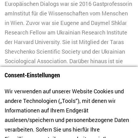
Europäischen Dialogs war sie 2016 Gastprofessorin
amInstitut für die Wissenschaften vom Menschen
in Wien. Zuvor war sie Eugene and Daymel Shklar
Research Fellow am Ukrainian Research Institute
der Harvard University. Sie ist Mitglied der Taras
Shevchenko Scientific Society und der Ukrainian
Sociological Association. Darüber hinaus ist sie
Mitglied des Redaktionsausschusses der
Consent-Einstellungen
akademischen Peer-Review-Zeitschrift
Ukraina
Moderna
und des analytischen Informationsjournals
Wir verwenden auf unserer Website Cookies und
East
. Von September 2023 bis August 2024
andere Technologien („Tools“), mit denen wir
arbeitete sie am ZOiS an einem Forschungsprojekt
Informationen auf Ihrem Endgerät
über die Alltagserfahrungen von zur Flucht
auslesen/speichern und personenbezogene Daten
gezwungenen ukrainischen Migrant*innen in der EU
verarbeiten. Sofern Sie uns hierfür Ihre
und zur Infrastruktur auf der Flucht.