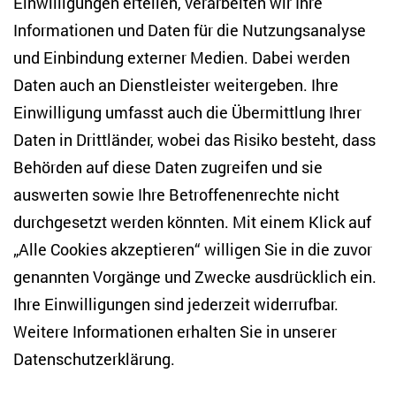
Einwilligungen erteilen, verarbeiten wir Ihre
Informationen und Daten für die Nutzungsanalyse
Forschungsinteressen
und Einbindung externer Medien. Dabei werden
Daten auch an Dienstleister weitergeben. Ihre
Einwilligung umfasst auch die Übermittlung Ihrer
Zwangsvertreibung
Daten in Drittländer, wobei das Risiko besteht, dass
Migration
Behörden auf diese Daten zugreifen und sie
paramilitärische Motivationen
auswerten sowie Ihre Betroffenenrechte nicht
durchgesetzt werden könnten. Mit einem Klick auf
historische Aspekte von abweichendem und
„Alle Cookies akzeptieren“ willigen Sie in die zuvor
kriminellem Verhalten
genannten Vorgänge und Zwecke ausdrücklich ein.
Ihre Einwilligungen sind jederzeit widerrufbar.
Drittmittelprojekt
Weitere Informationen erhalten Sie in unserer
Datenschutzerklärung
.
Ukraine Research Network@ZOiS