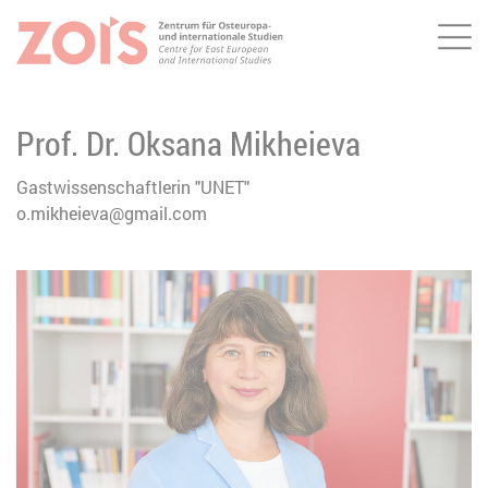
Me
ZUM HAUPTINHALT SPRINGEN
ZUR SUCHE SPRINGEN
Prof. Dr. Oksana Mikheieva
Gastwissenschaftlerin "UNET"
o.mikheieva@gmail.com