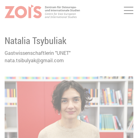
Me
ZUM HAUPTINHALT SPRINGEN
ZUR SUCHE SPRINGEN
Natalia Tsybuliak
Gastwissenschaftlerin "UNET"
nata.tsibulyak@gmail.com