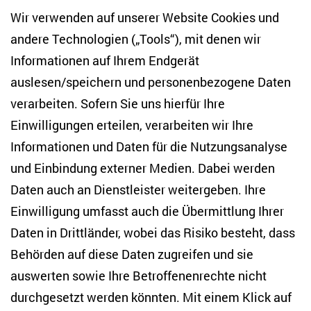
Gesundheit von Akademiker*innen in Kriegszeiten
Wir verwenden auf unserer Website Cookies und
und der integrativen Bildung an Hochschulen
andere Technologien („Tools“), mit denen wir
befassen, werden von ihr aktiv mitgestaltet.
Informationen auf Ihrem Endgerät
auslesen/speichern und personenbezogene Daten
Am ZOiS arbeitete sie im Rahmen des
Ukraine
verarbeiten. Sofern Sie uns hierfür Ihre
Research Network@ZOiS
im Projekt
Mental Health of
Einwilligungen erteilen, verarbeiten wir Ihre
Ukrainian Academic Staff during Wartime.
Ihre
Informationen und Daten für die Nutzungsanalyse
Forschung zielte auf die Entwicklung umfassender
und Einbindung externer Medien. Dabei werden
Programme zur Unterstützung der psychischen
Daten auch an Dienstleister weitergeben. Ihre
Gesundheit ab und sollte damit zum Wohlbefinden
Einwilligung umfasst auch die Übermittlung Ihrer
der akademischen Gemeinschaft und zur Stärkung
Daten in Drittländer, wobei das Risiko besteht, dass
ihrer Widerstandsfähigkeit beitragen.
Behörden auf diese Daten zugreifen und sie
auswerten sowie Ihre Betroffenenrechte nicht
Forschungsinteressen
durchgesetzt werden könnten. Mit einem Klick auf