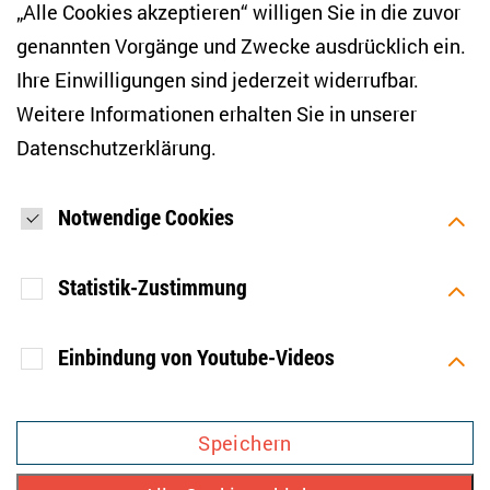
„Alle Cookies akzeptieren“ willigen Sie in die zuvor
Psychische Gesundheit im akademischen
genannten Vorgänge und Zwecke ausdrücklich ein.
Bereich
Ihre Einwilligungen sind jederzeit widerrufbar.
Weitere Informationen erhalten Sie in unserer
Inklusion an Hochschulen
Datenschutzerklärung
.
Kriegsbedingte Binnenvertreibung in der Ukraine
Notwendige Cookies
Statistik-Zustimmung
Einbindung von Youtube-Videos
[SOCIALLINKSTITLE]
Zweck
Speichert Ihre Einwilligung aber
Bluesky
Linkedin
Facebook
Mastodon
YouTube
auch die Ablehnung zur
Speichern
Verwendung weiterer Cookies.
IMPRESSUM