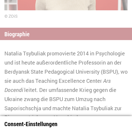
ZOiS
Biographie
Natalia Tsybuliak promovierte 2014 in Psychologie
und ist heute außerordentliche Professorin an der
Berdyansk State Pedagogical University (BSPU), wo
sie auch das Teaching Excellence Center
Ars
Docendi
leitet. Der umfassende Krieg gegen die
Ukraine zwang die BSPU zum Umzug nach
Saporischschja und machte Natalia Tsybuliak zur
Binnenvertriebenen. Verschiedene
Consent-Einstellungen
Forschungsprojekte, die sich mit der psychischen