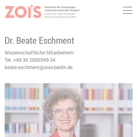
Me
ZUM HAUPTINHALT SPRINGEN
ZUR SUCHE SPRINGEN
Dr. Beate Eschment
Wissenschaftliche Mitarbeiterin
Tel. +49 30 2005949-34
beate.eschment@zois-berlin.de