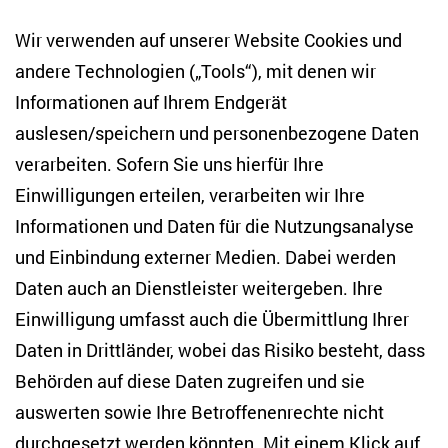
Wir verwenden auf unserer Website Cookies und
andere Technologien („Tools“), mit denen wir
Informationen auf Ihrem Endgerät
auslesen/speichern und personenbezogene Daten
Zentrum für Osteuropa- und internationale
Studien
verarbeiten. Sofern Sie uns hierfür Ihre
Einwilligungen erteilen, verarbeiten wir Ihre
Anton-Wilhelm-Amo-Str. 60
Informationen und Daten für die Nutzungsanalyse
10117 Berlin
und Einbindung externer Medien. Dabei werden
Tel. +49 (30) 2005949-17
info(at)zois-berlin(dot)de
Daten auch an Dienstleister weitergeben. Ihre
Einwilligung umfasst auch die Übermittlung Ihrer
NEWSLETTER
Daten in Drittländer, wobei das Risiko besteht, dass
Behörden auf diese Daten zugreifen und sie
E-Mail-Adresse eingeben
*
auswerten sowie Ihre Betroffenenrechte nicht
durchgesetzt werden könnten. Mit einem Klick auf