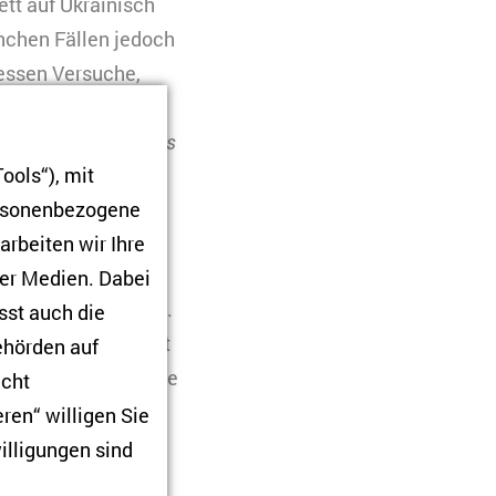
tt auf Ukrainisch
nchen Fällen jedoch
dessen Versuche,
t einer 2017
 Sprache des Feindes
ools“), mit
ersonenbezogene
er ukrainischen
arbeiten wir Ihre
Invasion rapide
ner Medien. Dabei
Kultur der Ukraine.
sst auch die
men zählt, schreibt
Behörden auf
prache seiner Träume
icht
en Bruch zwischen
ren“ willigen Sie
illigungen sind