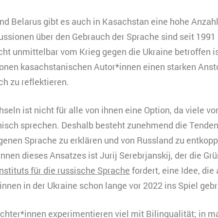
und Belarus gibt es auch in Kasachstan eine hohe Anzah
ssionen über den Gebrauch der Sprache sind seit 1991
ht unmittelbar vom Krieg gegen die Ukraine betroffen ist
onen kasachstanischen Autor*innen einen starken Anst
h zu reflektieren.
eln ist nicht für alle von ihnen eine Option, da viele vo
isch sprechen. Deshalb besteht zunehmend die Tendenz
igenen Sprache zu erklären und von Russland zu entkoppe
innen dieses Ansatzes ist Jurij Serebrjanskij, der die G
stituts für die russische Sprache
fordert, eine Idee, die
nnen in der Ukraine schon lange vor 2022 ins Spiel geb
hter*innen experimentieren viel mit Bilingualität; in 