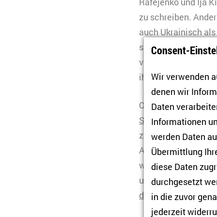
Rafejenko und Ija K
zu schreiben. Ander
auch Ukrainisch als
sich mit seiner (ru
Consent-Einste
veröffentlichten r
Wir verwenden au
ihren Anfang nahme
denen wir Infor
Obwohl soziologisc
Daten verarbeiten
Sprache
angesichts 
Informationen un
zugenommen hat, spi
werden Daten auc
Andrej Kurkow, der 
Übermittlung Ihr
weiterhin auf Russi
diese Daten zugr
und seine Arbeitssp
durchgesetzt wer
der russischen und 
in die zuvor gen
jederzeit widerru