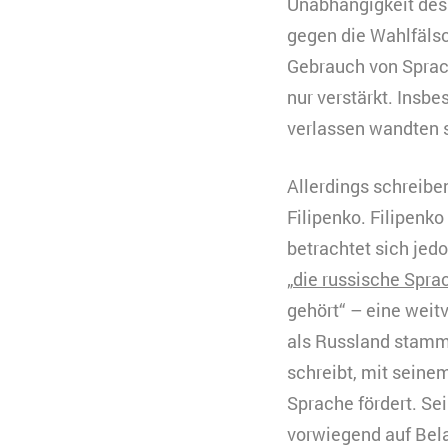
Typ
Unabhängigkeit des
gegen die Wahlfäls
Anbieter
Zweck
B
Gebrauch von Sprac
C
nur verstärkt. Insb
n
verlassen wandten s
Ablauf
k
Zweck
K
Typ
V
s
Allerdings schreibe
Anbieter
Y
Filipenko. Filipenko
Ablauf
3
betrachtet sich jedo
Typ
„
die russische Spra
Anbieter
gehört“ – eine weit
als Russland stamme
schreibt, mit seine
Sprache fördert. Sei
vorwiegend auf Bel