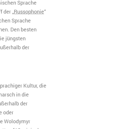
ssischen Sprache
f der „
Russophonie
“
schen Sprache
hnen. Den besten
ie jüngsten
außerhalb der
prachiger Kultur, die
marsch in die
ußerhalb der
e oder
wie Wolodymyr