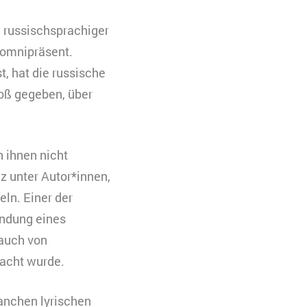
l russischsprachiger
 omnipräsent.
, hat die russische
oß gegeben, über
n ihnen nicht
 unter Autor*innen,
ln. Einer der
ründung eines
 auch von
racht wurde.
manchen lyrischen