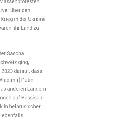
n Massenprotesten
iver über den
eren. Es werden
rieg in der Ukraine
 Ihre Zustimmung
aren, ihr Land zu
uchs zu
nter Sascha
Schweiz ging,
r 2023 darauf, dass
ladimir] Putin
 aus anderen Ländern
 noch auf Russisch
k in belarusischer
e ebenfalls