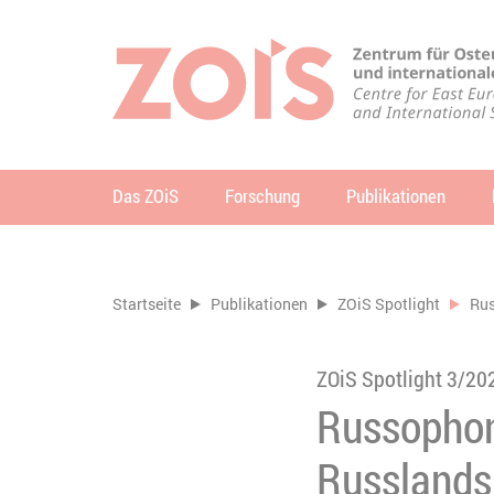
ZUM HAUPTINHALT SPRINGEN
ZUR SUCHE SPRINGEN
Das ZOiS
Forschung
Publikationen
Su
Sie befinden sich hier:
Startseite
Publikationen
ZOiS Spotlight
Rus
ZOiS Spotlight 3/20
Russophon
Russlands