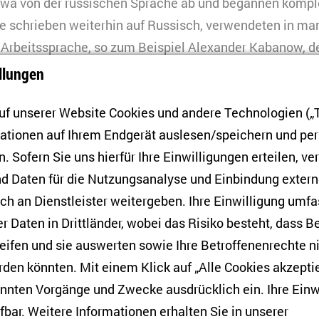
iwa von der russischen Sprache ab und begannen komple
e schrieben weiterhin auf Russisch, verwendeten in ma
 Arbeitssprache, so zum Beispiel Alexander Kabanow, 
ssischen) Muttersprache auseinanderzusetzen, bereits mi
llungen
ussischsprachigen Gedichtsammlung mit dem Titel
In der
f unserer Website Cookies und andere Technologien („T
n.
mationen auf Ihrem Endgerät auslesen/speichern und p
he Untersuchungen gezeigt haben, dass die
Bedeutung d
. Sofern Sie uns hierfür Ihre Einwilligungen erteilen, ver
der verheerenden Zerstörungen infolge der russischen 
d Daten für die Nutzungsanalyse und Einbindung exter
elt die russische Sprache immer noch eine Rolle in der 
h an Dienstleister weitergeben. Ihre Einwilligung umfa
zu den international renommiertesten ukrainischen Stim
er Daten in Drittländer, wobei das Risiko besteht, dass 
sch: für ihn bleibt Russisch seine innere Sprache, die S
eifen und sie auswerten sowie Ihre Betroffenenrechte n
rache, auch wenn die jüngsten Ereignisse zu
einem tief
den könnten. Mit einem Klick auf „Alle Cookies akzeptie
der ukrainischen Realität
geführt haben.
annten Vorgänge und Zwecke ausdrücklich ein. Ihre Einw
fbar. Weitere Informationen erhalten Sie in unserer