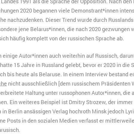
HTML
 Landes 1991 als die Sprache der Opposition. Nach de
chungen 2020 begannen viele Demonstrant*innen intens
Matomo
indet Videos ein, die unsere Kampagnenarbeit präsenti
he nachzudenken. Dieser Trend wurde durch Russlands K
ookies gesetzt, und Daten in die USA transferiert, was
esondere jene Belarus*innen, die nach 2020 gezwungen w
ach §49 Abs. 1 der DSGVO erfordert.
ich häufig komplett von der russischen Sprache ab.
eine
urzzeitiges Cookie, um vorübergehende Daten des Bes
erbindung
peichern.
n einige Autor*innen auch weiterhin auf Russisch, daru
ouTube
 hatte 15 Jahre in Russland gelebt, bevor er 2020 in die 
0 Minuten
ch bis heute als Belaruse. In einem Interview bestand e
HTML
che
nicht ausschließlich [dem russischem Präsidenten W
Matomo
verbreitete Haltung unter russophonen Autor*innen, die
n. Ein weiteres Beispiel ist Dmitry Strozew, der immer
m in Berlin ansässigen Verlag hochroth Minsk jedoch Lyri
ne Posts in den sozialen Medien verfasst er mittlerweil
arusisch.