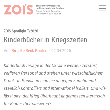
Me
ZUM HAUPTINHALT SPRINGEN
ZUR SUCHE SPRINGEN
ZOiS Spotlight 7/2026
Kinderbücher in Kriegszeiten
Von
Birgitte Beck Pristed
02.04.2026
Kinderbuchverlage in der Ukraine werden zerstört,
verlieren Personal und stehen unter wirtschaftlichem
Druck. In Russland sind sie dagegen zunehmend
staatlich kontrolliert und international isoliert. Und wie
lässt sich der Krieg überhaupt angemessen literarisch
für Kinder thematisieren?