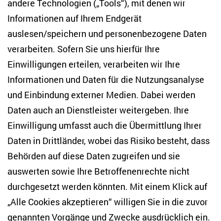
andere Technologien („Tools“), mit denen wir
Informationen auf Ihrem Endgerät
auslesen/speichern und personenbezogene Daten
Zentrum für Osteuropa- und internationale
Studien
verarbeiten. Sofern Sie uns hierfür Ihre
Einwilligungen erteilen, verarbeiten wir Ihre
Anton-Wilhelm-Amo-Str. 60
Informationen und Daten für die Nutzungsanalyse
10117 Berlin
und Einbindung externer Medien. Dabei werden
Tel. +49 (30) 2005949-17
info(at)zois-berlin(dot)de
Daten auch an Dienstleister weitergeben. Ihre
Einwilligung umfasst auch die Übermittlung Ihrer
NEWSLETTER
Daten in Drittländer, wobei das Risiko besteht, dass
Behörden auf diese Daten zugreifen und sie
E-Mail-Adresse eingeben
*
auswerten sowie Ihre Betroffenenrechte nicht
durchgesetzt werden könnten. Mit einem Klick auf
„Alle Cookies akzeptieren“ willigen Sie in die zuvor
Ich möchte regelmäßig über aktuelle Themen,
Veranstaltungen und Publikationen des ZOiS informiert
genannten Vorgänge und Zwecke ausdrücklich ein.
werden. Ich bin zudem damit einverstanden, dass meine