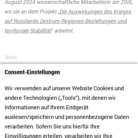
August 2024 wissenschaftliche Mitarbeiterin am ZOiS,
wo sie an dem Projekt
„
Die Auswirkungen des Krieges
auf Russlands Zentrum-Regionen-Beziehungen und
territoriale Stabilität
“
arbeitet.
Teilen
Consent-Einstellungen
Bluesky
LinkedIn
Facebook
E-Mail
Wir verwenden auf unserer Website Cookies und
andere Technologien („Tools“), mit denen wir
Informationen auf Ihrem Endgerät
auslesen/speichern und personenbezogene Daten
Zentrum für Osteuropa- und internationale
Studien
verarbeiten. Sofern Sie uns hierfür Ihre
Einwilligungen erteilen, verarbeiten wir Ihre