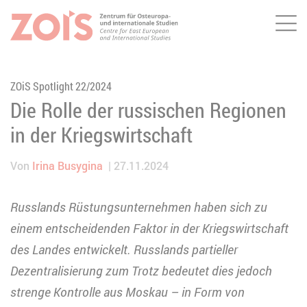
Me
ZUM HAUPTINHALT SPRINGEN
ZUR SUCHE SPRINGEN
ZOiS Spotlight 22/2024
Die Rolle der russischen Regionen
in der Kriegswirtschaft
Von
Irina Busygina
27.11.2024
Russlands Rüstungsunternehmen haben sich zu
einem entscheidenden Faktor in der Kriegswirtschaft
des Landes entwickelt. Russlands partieller
Dezentralisierung zum Trotz bedeutet dies jedoch
strenge Kontrolle aus Moskau – in Form von