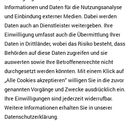
Anton-Wilhelm-Amo-Str. 60
Informationen und Daten für die Nutzungsanalyse
10117 Berlin
und Einbindung externer Medien. Dabei werden
Tel. +49 (30) 2005949-17
info(at)zois-berlin(dot)de
Daten auch an Dienstleister weitergeben. Ihre
Einwilligung umfasst auch die Übermittlung Ihrer
NEWSLETTER
Daten in Drittländer, wobei das Risiko besteht, dass
Behörden auf diese Daten zugreifen und sie
E-Mail-Adresse eingeben
*
auswerten sowie Ihre Betroffenenrechte nicht
durchgesetzt werden könnten. Mit einem Klick auf
„Alle Cookies akzeptieren“ willigen Sie in die zuvor
Ich möchte regelmäßig über aktuelle Themen,
Veranstaltungen und Publikationen des ZOiS informiert
genannten Vorgänge und Zwecke ausdrücklich ein.
werden. Ich bin zudem damit einverstanden, dass meine
Interaktionen mit den Newslettern gemessen werden (z. B.
Ihre Einwilligungen sind jederzeit widerrufbar.
Öffnung der E-Mail, angeklickte Links), sodass das ZOiS den
Weitere Informationen erhalten Sie in unserer
Newsletter optimieren und weiterhin möglichst relevante
Inhalte anzeigen kann. Ihre Einwilligung können Sie jederzeit
Datenschutzerklärung
.
mit Wirkung für die Zukunft widerrufen (Abmeldelink in jeder
E-Mail). Die Messung der Öffnung einer E-Mail können Sie
zudem unterbinden, indem Sie Grafiken oder die Ausgabe