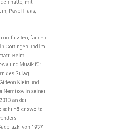
den hatte, mit
ern, Pavel Haas,
eren. Es werden
 Ihre Zustimmung
en umfassten, fanden
uchs zu
in Göttingen und im
statt. Beim
owa und Musik für
rn des Gulag
Gideon Klein und
a Nemtsov in seiner
2013 an der
 sehr hörenswerte
sonders
Saderazki von 1937