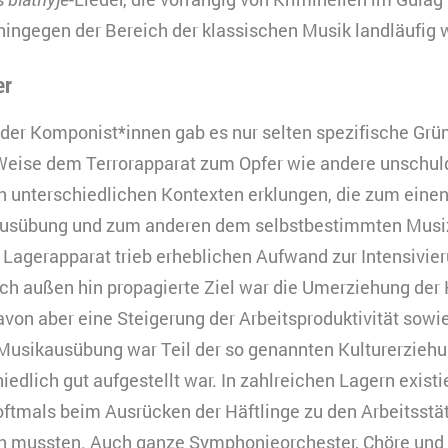
ingegen der Bereich der klassischen Musik landläufig w
er
g der Komponist*innen gab es nur selten spezifische Grü
 Weise dem Terrorapparat zum Opfer wie andere unschuld
n unterschiedlichen Kontexten erklungen, die zum einen d
ausübung und zum anderen dem selbstbestimmten Musiz
Lagerapparat trieb erheblichen Aufwand zur Intensivie
ch außen hin propagierte Ziel war die Umerziehung der H
avon aber eine Steigerung der Arbeitsproduktivität sowie
e Musikausübung war Teil der so genannten Kulturerziehun
edlich gut aufgestellt war. In zahlreichen Lagern existi
oftmals beim Ausrücken der Häftlinge zu den Arbeitsst
en mussten. Auch ganze Symphonieorchester, Chöre und 