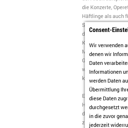
die Konzerte, Opere
Häftlinge als auch 
Seltenheit. Hier ko
Consent-Einste
der menschenunwür
Komponist*innen gel
Wir verwenden au
Musikarbeit eingebu
denen wir Infor
Gesang sowie selbs
Daten verarbeiten
wichtige Rolle. Sie 
Informationen un
konnten ihnen helfe
werden Daten auc
Übermittlung Ihr
Ewgeni Epstein, der
diese Daten zugr
Häftlinge für die Zei
durchgesetzt wer
dieser Artikel, bei 
in die zuvor gen
zahlreiche Musikha
jederzeit widerru