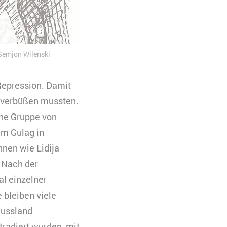
 Semjon Wilenski
 Repression. Damit
t verbüßen mussten.
ine Gruppe von
im Gulag in
nnen wie Lidija
 Nach der
al einzelner
 bleiben viele
Russland
tradiert wurden, mit