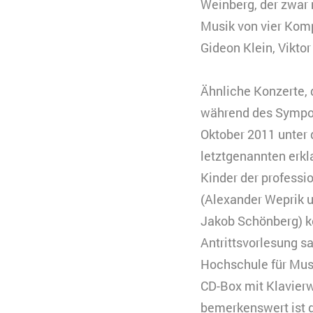
Typ
Weinberg, der zwar 
Musik von vier Komp
Anbieter
Zweck
B
Gideon Klein, Vikto
C
n
Ähnliche Konzerte, 
Ablauf
k
Zweck
K
während des Symp
Typ
V
s
Oktober 2011 unter 
Anbieter
Y
Ablauf
3
letztgenannten erkl
Kinder der professi
Typ
(Alexander Weprik 
Anbieter
Jakob Schönberg) k
Antrittsvorlesung 
Hochschule für Mus
CD-Box mit Klavier
bemerkenswert ist d