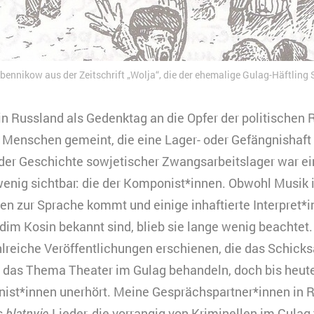
ennikow aus der Zeitschrift „Wolja“, die der ehemalige Gulag-Häftling
t in Russland als Gedenktag an die Opfer der politischen
le Menschen gemeint, die eine Lager- oder Gefängnishaf
 der Geschichte sowjetischer Zwangsarbeitslager war e
wenig sichtbar: die der Komponist*innen. Obwohl Musik 
en zur Sprache kommt und einige inhaftierte Interpret*i
m Kosin bekannt sind, blieb sie lange wenig beachtet.
hlreiche Veröffentlichungen erschienen, die das Schicks
 das Thema Theater im Gulag behandeln, doch bis heute
nist*innen unerhört. Meine Gesprächspartner*innen in 
s
blatnyje
-Lieder, die vorrangig von Kriminellen im Gulag 