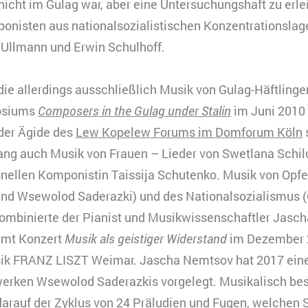
HTML
nicht im Gulag war, aber eine Untersuchungshaft zu erlei
onisten aus nationalsozialistischen Konzentrationslag
Matomo
indet Videos ein, die unsere Kampagnenarbeit präsenti
r Ullmann und Erwin Schulhoff.
ookies gesetzt, und Daten in die USA transferiert, was
ach §49 Abs. 1 der DSGVO erfordert.
die allerdings ausschließlich Musik von Gulag-Häftling
eine
urzzeitiges Cookie, um vorübergehende Daten des Bes
osiums
Composers in the Gulag under Stalin
im Juni 2010 
erbindung
peichern.
der Ägide des
Lew Kopelew Forums im Domforum Köln
ouTube
0 Minuten
ang auch Musik von Frauen – Lieder von Swetlana Schil
onellen Komponistin Taissija Schutenko. Musik von Opfe
HTML
und Wsewolod Saderazki) und des Nationalsozialismus (
Matomo
ombinierte der Pianist und Musikwissenschaftler Jasch
samt Konzert
Musik als geistiger Widerstand
im Dezember 
ik FRANZ LISZT Weimar. Jascha Nemtsov hat 2017 eine
werken Wsewolod Saderazkis vorgelegt. Musikalisch be
arauf der Zyklus von 24 Präludien und Fugen, welchen 