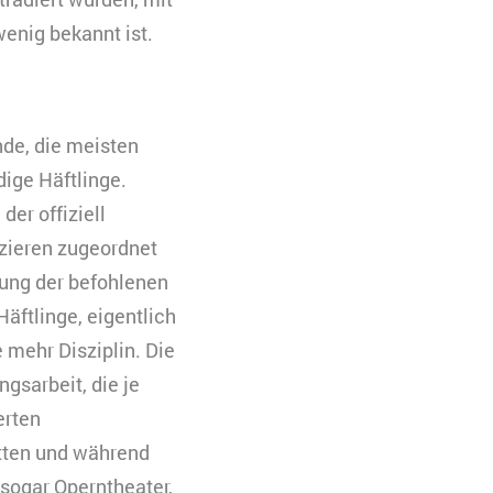
enig bekannt ist.
nde, die meisten
ige Häftlinge.
er offiziell
ieren zugeordnet
rung der befohlenen
äftlinge, eigentlich
 mehr Disziplin. Die
gsarbeit, die je
erten
ätten und während
sogar Operntheater,