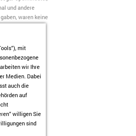
nal und andere
n gaben, waren keine
mmen und sich trotz
inigen
hl sie nicht in die
ools“), mit
lbstbestimmter
ersonenbezogene
bt wurden, eine
arbeiten wir Ihre
 Häftlingen und
ner Medien. Dabei
sst auch die
Behörden auf
lige Gulag-
icht
schrieb in einem
ren“ willigen Sie
a Prokofjewa, seien
illigungen sind
im Archiv des