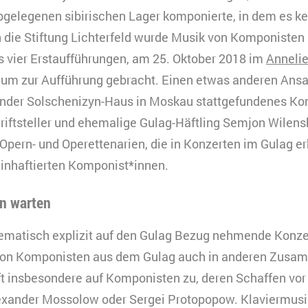
bgelegenen sibirischen Lager komponierte, in dem es ke
 die Stiftung Lichterfeld wurde Musik von Komponisten
 vier Erstaufführungen, am 25. Oktober 2018 im
Annelie
um zur Aufführung gebracht. Einen etwas anderen Ansat
nder Solschenizyn-Haus in Moskau stattgefundenes Kon
iftsteller und ehemalige Gulag-Häftling Semjon Wilensk
Opern- und Operettenarien, die in Konzerten im Gulag er
inhaftierten Komponist*innen.
n warten
ematisch explizit auf den Gulag Bezug nehmende Konzer
 von Komponisten aus dem Gulag auch in anderen Zus
fft insbesondere auf Komponisten zu, deren Schaffen vor 
exander Mossolow oder Sergei Protopopow. Klaviermusi