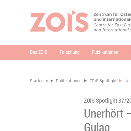
ZUM HAUPTINHALT SPRINGEN
ZUR SUCHE SPRINGEN
Das ZOiS
Forschung
Publikationen
Su
Sie befinden sich hier:
Startseite
Publikationen
ZOiS Spotlight
Une
ZOiS Spotlight 37/2
Unerhört 
Gulag