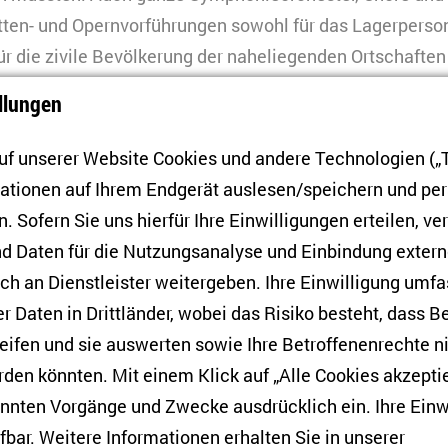
tten- und Opernvorführungen sowohl für das Lagerperso
für die zivile Bevölkerung der naheliegenden Ortschafte
nnten Komponist*innen, wenn sie Glück hatten, unterko
llungen
digen Lebensbedingungen weiter der Musik widmen. E
ang die Weiterführung ihrer schöpferischen Arbeit, obwo
f unserer Website Cookies und andere Technologien („T
nden waren. Abseits der verordneten Musik spielte se
mationen auf Ihrem Endgerät auslesen/speichern und p
tbestimmtes Musizieren, die oftmals insgeheim ausgeü
. Sofern Sie uns hierfür Ihre Einwilligungen erteilen, ver
bildeten ein existenzielles Bedürfnis für eine Reihe von
d Daten für die Nutzungsanalyse und Einbindung exter
n, schwierige Situationen im Alltag besser zu ertragen.
h an Dienstleister weitergeben. Ihre Einwilligung umfa
er Daten in Drittländer, wobei das Risiko besteht, dass 
 zu Beginn der 1990er-Jahre mehrere Artikel über ehema
eifen und sie auswerten sowie Ihre Betroffenenrechte n
tschrift
Musykalnaja schisn
(Das Musikleben) verfasste, 
den könnten. Mit einem Klick auf „Alle Cookies akzeptie
der Verhaftung der ersten Ehefrau Sergei Prokofjews, Lin
annten Vorgänge und Zwecke ausdrücklich ein. Ihre Einw
ndschriften beschlagnahmt worden, worüber eine Liste 
fbar. Weitere Informationen erhalten Sie in unserer