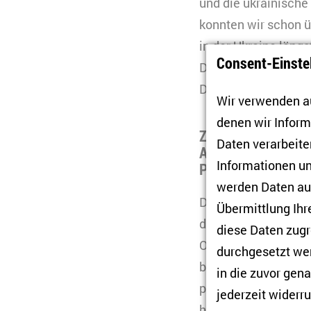
und die ukrainische
konnten wir schon 
in der Ukraine längs
Consent-Einste
Demokratisierung und
Diversität der Ukrai
Wir verwenden au
denen wir Infor
Zu einem Hintergr
Daten verarbeiten
Analyse der Politi
Informationen un
Putin?
werden Daten auc
Die Ukraine spielt 
Übermittlung Ihr
damit auch für Wlad
diese Daten zugr
Orientierung der Uk
durchgesetzt wer
birgt die Ukraine ei
in die zuvor gen
politisches Modell 
jederzeit widerru
hinter diesem Krieg