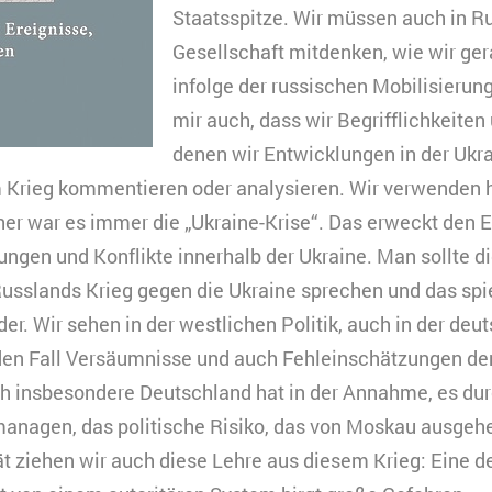
Staatsspitze. Wir müssen auch in R
Matomo
indet Videos ein, die unsere Kampagnenarbeit präsenti
Gesellschaft mitdenken, wie wir ge
ookies gesetzt, und Daten in die USA transferiert, was
infolge der russischen Mobilisierung
ach §49 Abs. 1 der DSGVO erfordert.
mir auch, dass wir Begrifflichkeiten
eine
denen wir Entwicklungen in der Ukra
urzzeitiges Cookie, um vorübergehende Daten des Bes
erbindung
peichern.
 Krieg kommentieren oder analysieren. Wir verwenden h
ouTube
rher war es immer die „Ukraine-Krise“. Das erweckt den E
0 Minuten
ungen und Konflikte innerhalb der Ukraine. Man sollte di
HTML
sslands Krieg gegen die Ukraine sprechen und das spi
Matomo
er. Wir sehen in der westlichen Politik, auch in der deut
den Fall Versäumnisse und auch Fehleinschätzungen der 
 insbesondere Deutschland hat in der Annahme, es dur
anagen, das politische Risiko, das von Moskau ausgehen
ät ziehen wir auch diese Lehre aus diesem Krieg: Eine d