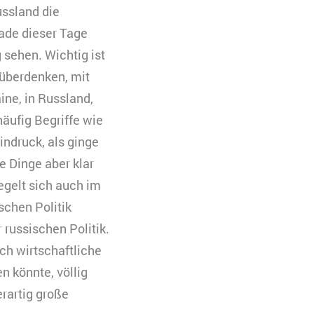
ussland die
eren. Es werden
rade dieser Tage
 Ihre Zustimmung
 sehen. Wichtig ist
 überdenken, mit
ine, in Russland,
uchs zu
äufig Begriffe wie
indruck, als ginge
e Dinge aber klar
egelt sich auch im
schen Politik
russischen Politik.
ch wirtschaftliche
 könnte, völlig
erartig große