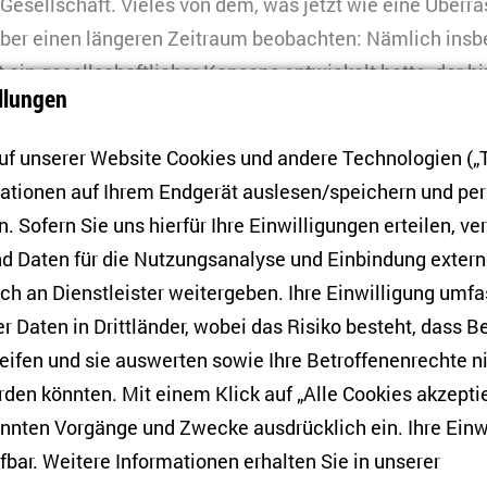
 Gesellschaft. Vieles von dem, was jetzt wie eine Überra
über einen längeren Zeitraum beobachten: Nämlich insb
t ein gesellschaftlicher Konsens entwickelt hatte, der hi
llungen
 einer westlich orientierten Politik steht, und auch eine
ne aufnimmt und auf einen inklusiven Staat konzentriert 
f unserer Website Cookies und andere Technologien („T
mationen auf Ihrem Endgerät auslesen/speichern und p
und oder zu einem Erklärungsansatz des Krieges geh
. Sofern Sie uns hierfür Ihre Einwilligungen erteilen, ver
k Russlands, überspitzt gefragt: Welche Bedeutung h
d Daten für die Nutzungsanalyse und Einbindung exter
h an Dienstleister weitergeben. Ihre Einwilligung umfa
eine sehr große Rolle im Selbstverständnis des russisch
er Daten in Drittländer, wobei das Risiko besteht, dass 
imir Putin als den Präsidenten dieses autoritären Staate
eifen und sie auswerten sowie Ihre Betroffenenrechte n
raine gen Westen und der Transformation in ein demokr
den könnten. Mit einem Klick auf „Alle Cookies akzeptie
n Risiko für Russland, das eben ein ganz anderes Staats
annten Vorgänge und Zwecke ausdrücklich ein. Ihre Einw
verkörpert. Meiner Ansicht nach, und darum geht es auc
fbar. Weitere Informationen erhalten Sie in unserer
 auch seit 2014 Russlands Sorge, dass das ukrainische p