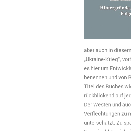
Anbieter
Zweck
B
C
n
Ablauf
k
Zweck
K
Typ
V
s
aber auch in diesem
Anbieter
Y
„Ukraine-Krieg“, vo
Ablauf
3
es hier um Entwickl
Typ
benennen und von Ru
Anbieter
Titel des Buches wid
rückblickend auf je
Der Westen und auch
Verflechtungen zu m
unterschätzt. Zu sp