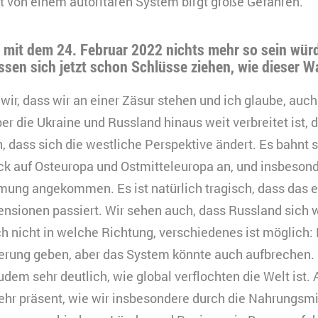
 von einem autoritären System birgt große Gefahren.
 mit dem 24. Februar 2022 nichts mehr so sein würd
assen sich jetzt schon Schlüsse ziehen, wie dieser 
r, dass wir an einer Zäsur stehen und ich glaube, auch
er die Ukraine und Russland hinaus weit verbreitet ist, 
, dass sich die westliche Perspektive ändert. Es bahnt s
ick auf Osteuropa und Ostmitteleuropa an, und insbesond
ung angekommen. Es ist natürlich tragisch, dass das e
ensionen passiert. Wir sehen auch, dass Russland sich 
ch nicht in welche Richtung, verschiedenes ist möglich:
ierung geben, aber das System könnte auch aufbrechen. 
udem sehr deutlich, wie global verflochten die Welt ist.
 sehr präsent, wie wir insbesondere durch die Nahrungsmi