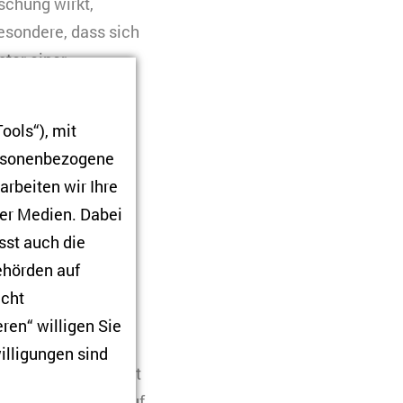
schung wirkt,
esondere, dass sich
nter einer
 Identität, die die
ist.
ools“), mit
ersonenbezogene
ört ja auch eine
arbeiten wir Ihre
at die Ukraine für
ner Medien. Dabei
sst auch die
en Systems und
Behörden auf
s. Mit der
icht
atisches System
ren“ willigen Sie
modell, ein anderes
illigungen sind
h in dem Buch, steht
olitische Modell auf