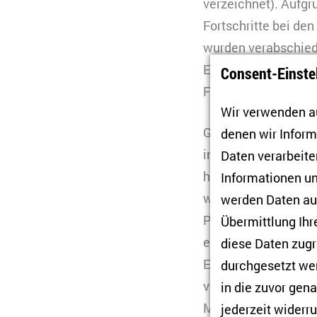
verzeichnet). Aufg
Fortschritte bei d
wurden verabschied
Expert*innen waren
Consent-Einste
Finanzminister eing
Wir verwenden au
Gleichzeitig ist Bab
denen wir Infor
indem er Steuern v
Daten verarbeiten
habe versucht, die
R
Informationen un
wachsender Kritik 
werden Daten auc
Premierminister Boh
Übermittlung Ihr
entschied Sobotka, 
diese Daten zugr
Erwartungen, weiger
durchgesetzt wer
von Menschen in si
in die zuvor gen
Ministeramt. Letzte
jederzeit widerru