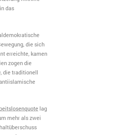
in das
ialdemokratische
Bewegung, die sich
nt erreichte, kamen
ien zogen die
die traditionell
 antiislamische
beitslosenquote
lag
 um mehr als zwei
shaltüberschuss