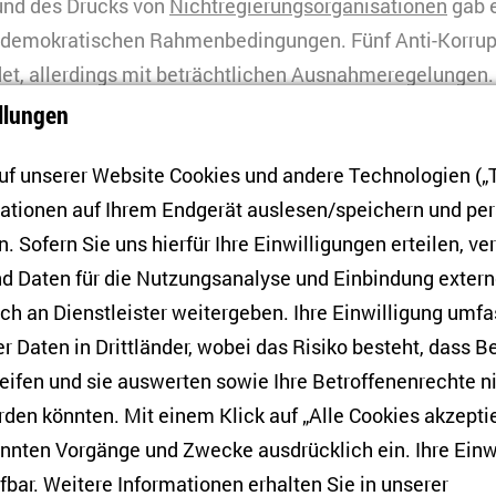
rund des Drucks von
Nichtregierungsorganisationen
gab 
en demokratischen Rahmenbedingungen. Fünf Anti-Korru
et, allerdings mit beträchtlichen Ausnahmeregelungen
 die Maßnahmen gegen Steuervermeidung, die Babiš 20
llungen
eführt hatte, wirkungsvoll gewesen.
f unserer Website Cookies und andere Technologien („T
iš beschuldigt worden, selbst einem Interessenkonflikt z
mationen auf Ihrem Endgerät auslesen/speichern und p
ermieden und
EU-Mittel veruntreut
haben soll, und erst kü
. Sofern Sie uns hierfür Ihre Einwilligungen erteilen, ver
edaktion eines seiner früheren Medienhäuser zu beeinf
d Daten für die Nutzungsanalyse und Einbindung exter
wies der tschechische Präsident Miloš Zeman das Anlie
h an Dienstleister weitergeben. Ihre Einwilligung umfa
uslav Sobotka zurück, Babiš als Finanzminister zu entl
er Daten in Drittländer, wobei das Risiko besteht, dass 
das gesamte Kabinett zum Rücktritt aufzufordern. Entg
eifen und sie auswerten sowie Ihre Betroffenenrechte n
te sich Zeman dies zu akzeptieren. In der Folge demon
den könnten. Mit einem Klick auf „Alle Cookies akzeptie
eben tschechischen Städten und forderten Babiš Entla
annten Vorgänge und Zwecke ausdrücklich ein. Ihre Einw
ndlich stimmte Zeman der Entlassung zu und ein neuer 
fbar. Weitere Informationen erhalten Sie in unserer