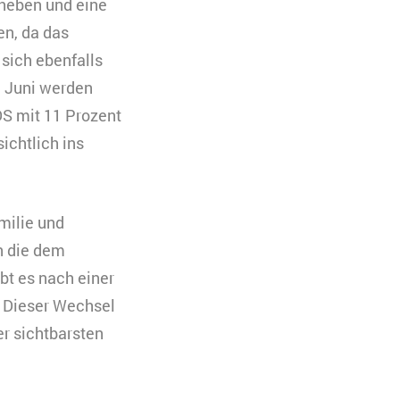
uheben und eine
en, da das
 sich ebenfalls
 Juni werden
S mit 11 Prozent
ichtlich ins
milie und
n die dem
t es nach einer
 Dieser Wechsel
r sichtbarsten