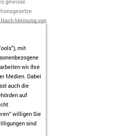
es gewisse
ptionsgesetze
. Nach Meinung von
16 als
ools“), mit
u unterliegen,
ersonenbezogene
rzlich hieß es, er
arbeiten wir Ihre
lussen
. Trotz
ner Medien. Dabei
gen von
sst auch die
assen. Daraufhin
Behörden auf
egen den
icht
strierten Tausende
ren“ willigen Sie
ssung aus dem
illigungen sind
Finanzminister