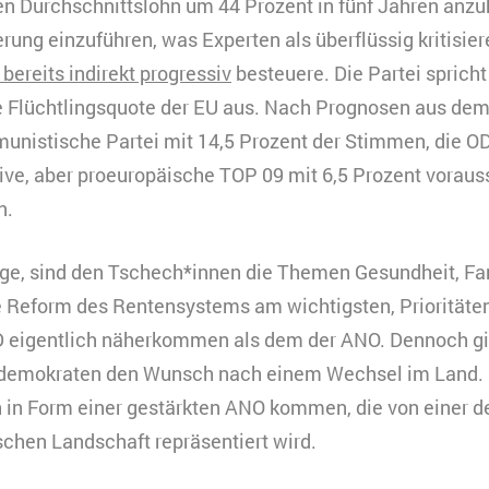
en Durchschnittslohn um 44 Prozent in fünf Jahren anz
rung einzuführen, was Experten als überflüssig kritisier
ereits indirekt progressiv
besteuere. Die Partei spricht
 Flüchtlingsquote der EU aus. Nach Prognosen aus dem
nistische Partei mit 14,5 Prozent der Stimmen, die OD
ive, aber proeuropäische TOP 09 mit 6,5 Prozent vorauss
n.
lge, sind den Tschech*innen die Themen Gesundheit, Fa
ie Reform des Rentensystems am wichtigsten, Prioritäte
eigentlich näherkommen als dem der ANO. Dennoch gib
ldemokraten den Wunsch nach einem Wechsel im Land.
 in Form einer gestärkten ANO kommen, die von einer de
ischen Landschaft repräsentiert wird.