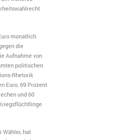
hrheitswahlrecht
eren. Es werden
 Ihre Zustimmung
 Euro monatlich
gegen die
uchs zu
die Aufnahme von
amten politischen
ions-Rhetorik
n Euro, 69 Prozent
prechen und 60
riegsflüchtlinge
r Wähler, hat