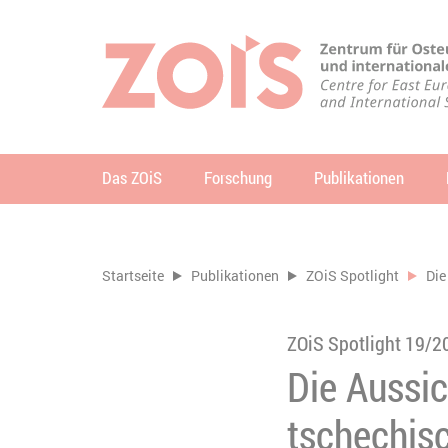
ZUM HAUPTINHALT SPRINGEN
ZUR SUCHE SPRINGEN
Das ZOiS
Forschung
Publikationen
Su
Sie befinden sich hier:
Startseite
Publikationen
ZOiS Spotlight
Die
ZOiS Spotlight 19/2
Die Aussic
tschechis