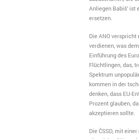
Typ
Anliegen Babiš‘ ist
Anbieter
Zweck
B
ersetzen.
C
n
Die ANO verspricht 
Ablauf
k
verdienen, was dem 
Zweck
K
Typ
V
Einführung des Eur
s
Flüchtlingen, das, 
Anbieter
Y
Ablauf
3
Spektrum unpopulär 
Typ
kommen in der tsche
Anbieter
denken, dass EU-Ent
Prozent glauben, da
akzeptieren sollte.
Die ČSSD, mit einer