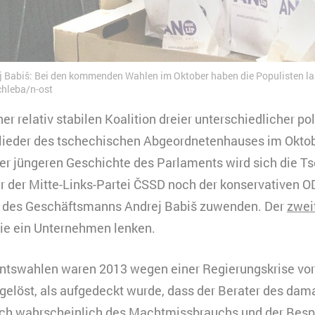
 Babiš: Bei den kommenden Wahlen im Oktober haben die Populisten l
chleba/n-ost
er relativ stabilen Koalition dreier unterschiedlicher po
glieder des tschechischen Abgeordnetenhauses im Oktob
er jüngeren Geschichte des Parlaments wird sich die T
 der Mitte-Links-Partei ČSSD noch der konservativen O
 des Geschäftsmanns Andrej Babiš zuwenden. Der
zwei
ie ein Unternehmen lenken.
entswahlen waren 2013 wegen einer Regierungskrise vo
gelöst, als aufgedeckt wurde, dass der Berater des dam
ich wahrscheinlich des Machtmissbrauchs und der Bespi