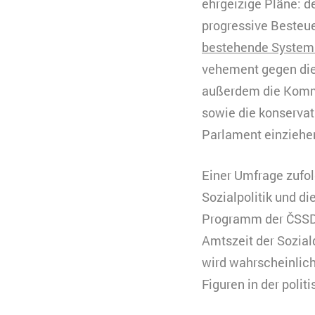
ehrgeizige Pläne: d
progressive Besteue
bestehende System b
vehement gegen die
außerdem die Kommu
sowie die konservat
Parlament einziehe
Einer Umfrage zufo
Sozialpolitik und d
Programm der ČSSD 
Amtszeit der Sozia
wird wahrscheinlich
Figuren in der polit