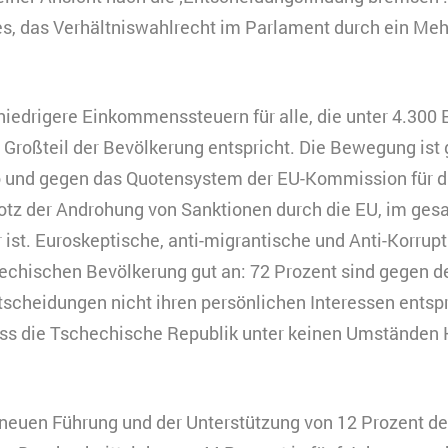
HTML
 es, das Verhältniswahlrecht im Parlament durch ein Me
Matomo
indet Videos ein, die unsere Kampagnenarbeit präsenti
ookies gesetzt, und Daten in die USA transferiert, was
ach §49 Abs. 1 der DSGVO erfordert.
niedrigere Einkommenssteuern für alle, die unter 4.300
eine
Großteil der Bevölkerung entspricht. Die Bewegung ist 
urzzeitiges Cookie, um vorübergehende Daten des Bes
erbindung
o und gegen das Quotensystem der EU-Kommission für 
peichern.
trotz der Androhung von Sanktionen durch die EU, im ges
ouTube
0 Minuten
ist. Euroskeptische, anti-migrantische und Anti-Korrupt
HTML
chischen Bevölkerung gut an: 72 Prozent sind gegen de
Matomo
scheidungen nicht ihren persönlichen Interessen ents
ss die Tschechische Republik unter keinen Umständen K
 neuen Führung und der Unterstützung von 12 Prozent de