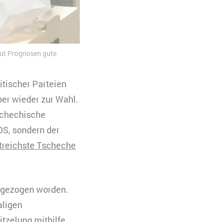
aut Prognosen gute
litischer Parteien
er wieder zur Wahl.
schechische
DS, sondern der
treichste Tscheche
rgezogen worden.
aligen
tzelung mithilfe