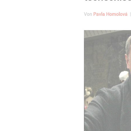
Von
Pavla Homolová