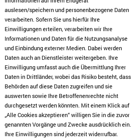
Informationen auf Ihrem Endgerät
auslesen/speichern und personenbezogene Daten
Zentrum für Osteuropa- und internationale
verarbeiten. Sofern Sie uns hierfür Ihre
Studien
Einwilligungen erteilen, verarbeiten wir Ihre
Anton-Wilhelm-Amo-Str. 60
Informationen und Daten für die Nutzungsanalyse
10117 Berlin
und Einbindung externer Medien. Dabei werden
Tel. +49 (30) 2005949-17
Daten auch an Dienstleister weitergeben. Ihre
info(at)zois-berlin(dot)de
Einwilligung umfasst auch die Übermittlung Ihrer
NEWSLETTER
Daten in Drittländer, wobei das Risiko besteht, dass
Behörden auf diese Daten zugreifen und sie
E-Mail-Adresse eingeben
*
auswerten sowie Ihre Betroffenenrechte nicht
durchgesetzt werden könnten. Mit einem Klick auf
„Alle Cookies akzeptieren“ willigen Sie in die zuvor
Ich möchte regelmäßig über aktuelle Themen,
Veranstaltungen und Publikationen des ZOiS informiert
genannten Vorgänge und Zwecke ausdrücklich ein.
werden. Ich bin zudem damit einverstanden, dass meine
Interaktionen mit den Newslettern gemessen werden (z. B.
Ihre Einwilligungen sind jederzeit widerrufbar.
Öffnung der E-Mail, angeklickte Links), sodass das ZOiS den