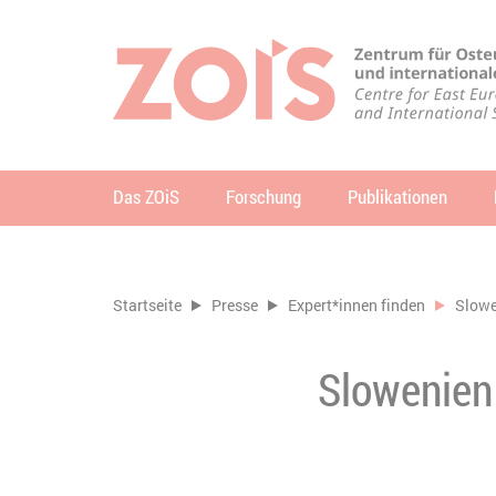
ZUM HAUPTINHALT SPRINGEN
ZUR SUCHE SPRINGEN
Das ZOiS
Forschung
Publikationen
Su
Sie befinden sich hier:
Startseite
Presse
Expert*innen finden
Slowe
Slowenien