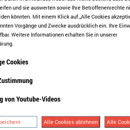
eifen und sie auswerten sowie Ihre Betroffenenrechte n
sche Dimension
den könnten. Mit einem Klick auf „Alle Cookies akzeptie
v
annten Vorgänge und Zwecke ausdrücklich ein. Ihre Einw
fbar. Weitere Informationen erhalten Sie in unserer
en und Proteste
ärung
.
v
e Cookies
-Zustimmung
v
g von Youtube-Videos
toritäre Regime
peichert Ihre Einwilligung aber auch die Ablehnung zu
eiterer Cookies.
v
peichern
Alle Cookies ablehnen
Alle Cook
 Jahr