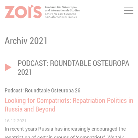
Me
ZUM HAUPTINHALT SPRINGEN
ZUR SUCHE SPRINGEN
Archiv 2021
PODCAST: ROUNDTABLE OSTEUROPA
2021
Podcast: Roundtable Osteuropa 26
Looking for Compatriots: Repatriation Politics in
Russia and Beyond
16.12.2021
In recent years Russia has increasingly encouraged the
repatriation of certain groups of ‘compatriots’. We talk