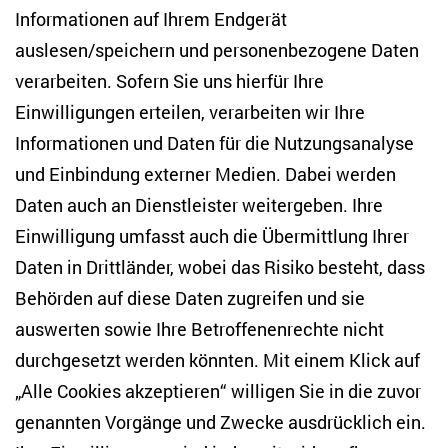
Informationen auf Ihrem Endgerät
auslesen/speichern und personenbezogene Daten
Zentrum für Osteuropa- und internationale
Studien
verarbeiten. Sofern Sie uns hierfür Ihre
Einwilligungen erteilen, verarbeiten wir Ihre
Anton-Wilhelm-Amo-Str. 60
Informationen und Daten für die Nutzungsanalyse
10117 Berlin
und Einbindung externer Medien. Dabei werden
Tel. +49 (30) 2005949-17
info(at)zois-berlin(dot)de
Daten auch an Dienstleister weitergeben. Ihre
Einwilligung umfasst auch die Übermittlung Ihrer
NEWSLETTER
Daten in Drittländer, wobei das Risiko besteht, dass
Behörden auf diese Daten zugreifen und sie
E-Mail-Adresse eingeben
*
auswerten sowie Ihre Betroffenenrechte nicht
durchgesetzt werden könnten. Mit einem Klick auf
„Alle Cookies akzeptieren“ willigen Sie in die zuvor
Ich möchte regelmäßig über aktuelle Themen,
Veranstaltungen und Publikationen des ZOiS informiert
genannten Vorgänge und Zwecke ausdrücklich ein.
werden. Ich bin zudem damit einverstanden, dass meine
Interaktionen mit den Newslettern gemessen werden (z. B.