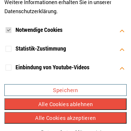
Weitere Informationen erhalten Sie in unserer
Datenschutzerklärung
.
Bluesky
LinkedIn
Facebook
E-Mail
Notwendige Cookies
Statistik-Zustimmung
Einbindung von Youtube-Videos
[SOCIALLINKSTITLE]
Zweck
Speichert Ihre Einwilligung aber
Bluesky
Linkedin
Facebook
Mastodon
YouTube
auch die Ablehnung zur
Speichern
Verwendung weiterer Cookies.
IMPRESSUM
Alle Cookies ablehnen
Ablauf
1 Jahr
DATENSCHUTZ
Zweck
Wird verwendet, um Infos über die
Alle Cookies akzeptieren
KONTAKT
Typ
HTML
Nutzung der Seite zu erhalten.
PRIVATSPHÄRE
Anbieter
TYPO3