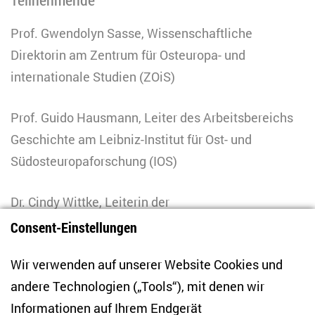
Prof. Gwendolyn Sasse, Wissenschaftliche
Direktorin am Zentrum für Osteuropa- und
internationale Studien (ZOiS)
Prof. Guido Hausmann, Leiter des Arbeitsbereichs
Geschichte am Leibniz-Institut für Ost- und
Südosteuropaforschung (IOS)
Dr. Cindy Wittke, Leiterin der
Politikwissenschaftlichen Forschungsgruppe am
Consent-Einstellungen
IOS
Wir verwenden auf unserer Website Cookies und
andere Technologien („Tools“), mit denen wir
Moderation: Prof. Ulf Brunnbauer,
Informationen auf Ihrem Endgerät
Wissenschaftlicher Direktor am IOS