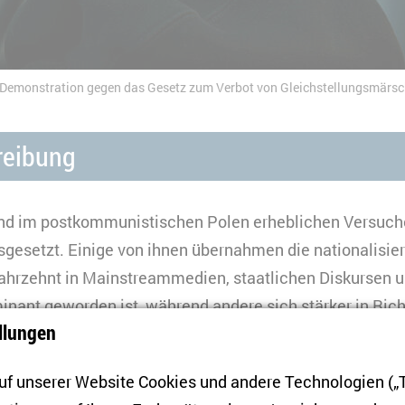
Demonstration gegen das Gesetz zum Verbot von Gleichstellungsmärs
reibung
d im postkommunistischen Polen erheblichen Versuch
gesetzt. Einige von ihnen übernahmen die nationalisier
Jahrzehnt in Mainstreammedien, staatlichen Diskursen 
inant geworden ist, während andere sich stärker in Ric
llungen
ne kosmopolitischere Haltung einnahmen. Die Migrationskr
Grenze zu Belarus abspielt, ist die jüngste Herausforde
f unserer Website Cookies und andere Technologien („T
 Polens und für Europa als Ganzes. Unter den Befürworte