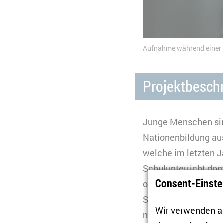
Aufnahme während einer 
Projektbesch
Junge Menschen sin
Nationenbildung aus
welche im letzten 
Schulunterricht dom
Consent-Einste
orientierten und ei
Sommer 2021 an der 
Wir verwenden au
nationale Identität