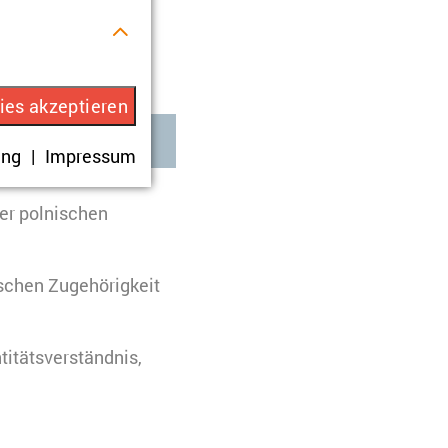
in“ betrachtet
r Verwendung
ies akzeptieren
ung
Impressum
rhalten.
der polnischen
schen Zugehörigkeit
eren. Es werden
 Ihre Zustimmung
titätsverständnis,
uchs zu