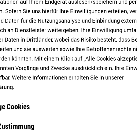
mationen auf Ihrem Endgerät auslesen/speichern und p
ise zu einer noch stärkeren Unterstützung der aktuellen 
. Sofern Sie uns hierfür Ihre Einwilligungen erteilen, ver
ug hat der Widerstand gegen die Regierung zugenomme
d Daten für die Nutzungsanalyse und Einbindung exter
f beiden Seiten dieser Kluft wieder.
h an Dienstleister weitergeben. Ihre Einwilligung umfa
er Daten in Drittländer, wobei das Risiko besteht, dass 
rständnis junger Pol*innen stellt die aktuelle Situation e
eifen und sie auswerten sowie Ihre Betroffenenrechte n
 Sie findet Ausdruck in ihren Einstellungen zur Migration
den könnten. Mit einem Klick auf „Alle Cookies akzeptie
chten zur polnischen Geschichte, zur Katholische Kirche
annten Vorgänge und Zwecke ausdrücklich ein. Ihre Einw
 sowie ihre Vorstellungen von Geschlechterrollen. Das P
fbar. Weitere Informationen erhalten Sie in unserer
und nationalen Zugehörigkeitsgefühle junge Pol*innen in
ärung
.
ruck bringen. Zu diesem Zweck wird eine Umfrage unte
6 und 34 Jahren aus unterschiedlichen Teilen des Lande
e Cookies
bei auf Einstellungen zu kultureller Vielfalt, Identitäts
e, nationale und europäische Ebene, aber auch Ansichten
-Zustimmung
jetische Geschichte, das Verhältnis zur Katholischen 
ndnis. Außerdem werden die Teilnehmer*innen in Foku