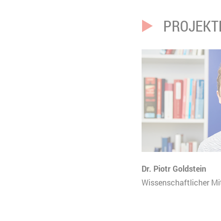
Anbieter
Y
Ablauf
3
PROJEKT
Typ
Anbieter
Dr. Piotr Goldstein
Wissenschaftlicher Mit