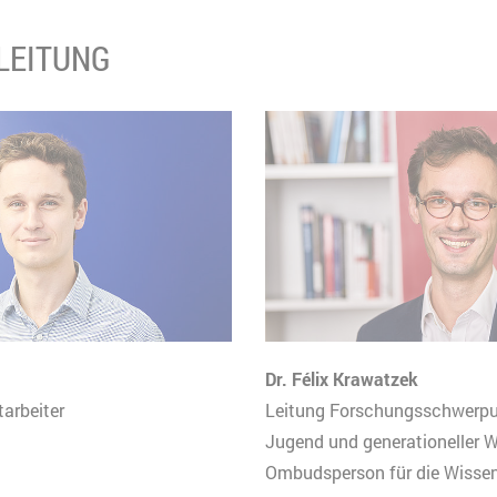
ouTube
0 Minuten
LEITUNG
HTML
Matomo
Dr. Félix Krawatzek
arbeiter
Leitung Forschungsschwerp
Jugend und generationeller 
Ombudsperson für die Wisse