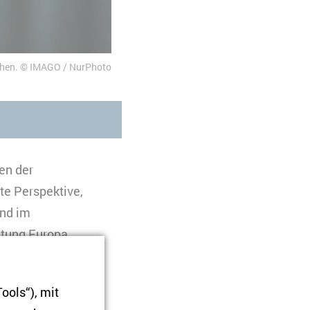
chen.
IMAGO / NurPhoto
en der
te Perspektive,
und im
htung Europa
ise, die sich seit
rung für die
ools“), mit
rn der polnischen