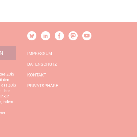
[SOCIALLINKSTITLE]
Bluesky
Linkedin
Facebook
Mastodon
YouTube
N
IMPRESSUM
DATENSCHUTZ
 des ZOiS
KONTAKT
it den
s das ZOiS
PRIVATSPHÄRE
. Ihre
ink in
n, indem
rer