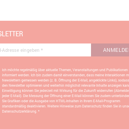
LETTER
ANMELDE
l-Adresse eingeben
*
Ich möchte regelmäßig über aktuelle Themen, Veranstaltungen und Publikationen
informiert werden. Ich bin zudem damit einverstanden, dass meine Interaktionen m
Newslettern gemessen werden (z. B. Öffnung der E-Mail, angeklickte Links), sodas
den Newsletter optimieren und weiterhin möglichst relevante Inhalte anzeigen kann
Einwilligung können Sie jederzeit mit Wirkung für die Zukunft widerrufen (Abmeldel
jeder E-Mail). Die Messung der Öffnung einer E-Mail können Sie zudem unterbinde
Sie Grafiken oder die Ausgabe von HTML-Inhalten in Ihrem E-Mail-Programm
standardmäßig deaktivieren. Weitere Hinweise zum Datenschutz finden Sie in unse
Datenschutzerklärung.
*