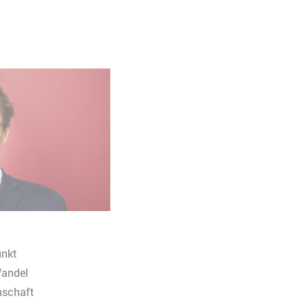
unkt
Wandel
nschaft