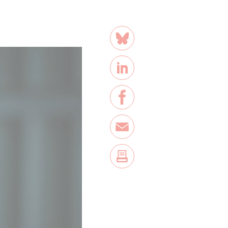
Teilen
Bluesky
LinkedIn
Facebook
E-Mail