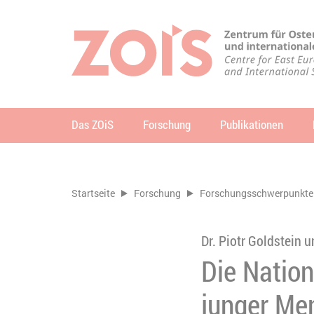
ZUM HAUPTINHALT SPRINGEN
ZUR SUCHE SPRINGEN
Das ZOiS
Forschung
Publikationen
Su
Sie befinden sich hier:
Startseite
Forschung
Forschungsschwerpunkte
Dr. Piotr Goldstein u
Die Nation
junger Me