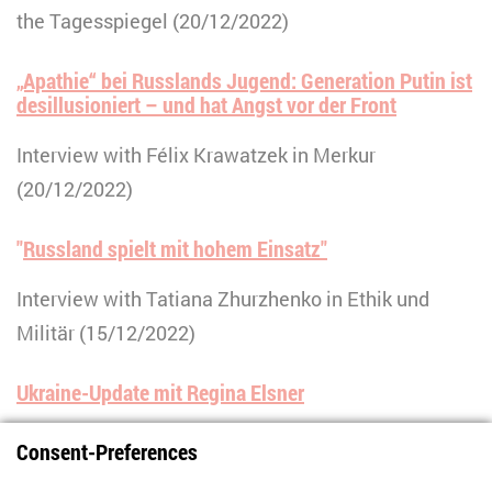
the Tagesspiegel (20/12/2022)
„Apathie“ bei Russlands Jugend: Generation Putin ist
desillusioniert – und hat Angst vor der Front
Interview with Félix Krawatzek in Merkur
(20/12/2022)
"
Russland spielt mit hohem Einsatz"
Interview with Tatiana Zhurzhenko in Ethik und
Militär (15/12/2022)
Ukraine-Update mit Regina Elsner
Talk with Regina Elnser on the WTF?! podcast
Consent-Preferences
(08/12/2022)