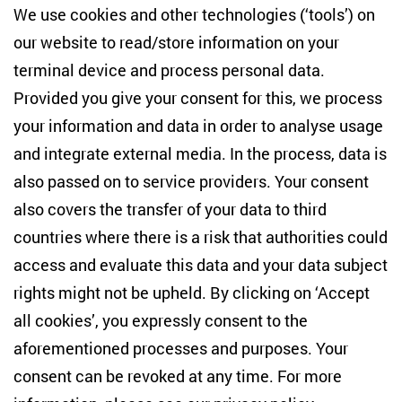
We use cookies and other technologies (‘tools’) on
„Man läuft Gefahr, das Augenmaß zu verlieren“
our website to read/store information on your
terminal device and process personal data.
Interview with Regina Elsner for the German online
Provided you give your consent for this, we process
publication Die Eule (08/12/2022)
your information and data in order to analyse usage
Ukraine war: Poland welcomed refugees with open
and integrate external media. In the process, data is
arms at first, but survey shows relations are
also passed on to service providers. Your consent
becoming more strained
also covers the transfer of your data to third
Contribution by Félix Krawatzek and Piotr Goldstein
countries where there is a risk that authorities could
for the Conversation (07/12/2022)
access and evaluate this data and your data subject
rights might not be upheld. By clicking on ‘Accept
The Risks of Negotiating an End to the War in Ukraine
all cookies’, you expressly consent to the
aforementioned processes and purposes. Your
Guest contribution by Gwendolyn Sasse for the blog
consent can be revoked at any time. For more
"Judy Dempsey's Strategic Europe" at Carnegie