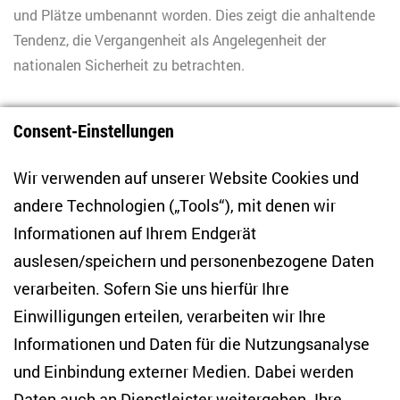
und Plätze umbenannt worden. Dies zeigt die anhaltende
Tendenz, die Vergangenheit als Angelegenheit der
nationalen Sicherheit zu betrachten.
Consent-Einstellungen
1
Wir verwenden auf unserer Website Cookies und
andere Technologien („Tools“), mit denen wir
Informationen auf Ihrem Endgerät
auslesen/speichern und personenbezogene Daten
Zentrum für Osteuropa- und internationale
Studien
verarbeiten. Sofern Sie uns hierfür Ihre
Einwilligungen erteilen, verarbeiten wir Ihre
Anton-Wilhelm-Amo-Str. 60
Informationen und Daten für die Nutzungsanalyse
10117 Berlin
und Einbindung externer Medien. Dabei werden
Tel. +49 (30) 2005949-17
info(at)zois-berlin(dot)de
Daten auch an Dienstleister weitergeben. Ihre