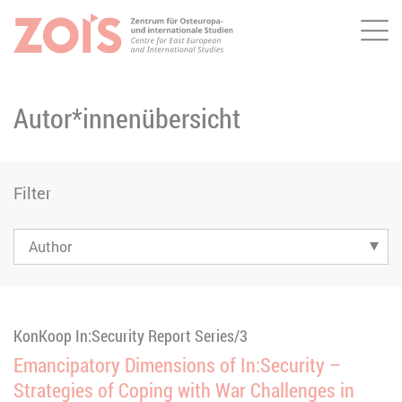
Me
ZUM HAUPTINHALT SPRINGEN
ZUR SUCHE SPRINGEN
Autor*innenübersicht
Filter
KonKoop In:Security Report Series/3
Emancipatory Dimensions of In:Security –
Strategies of Coping with War Challenges in