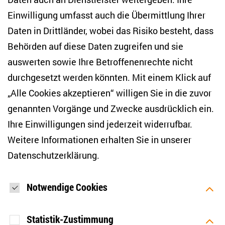
Einwilligung umfasst auch die Übermittlung Ihrer
NEWSLETTER
Daten in Drittländer, wobei das Risiko besteht, dass
Behörden auf diese Daten zugreifen und sie
E-Mail-Adresse eingeben
*
auswerten sowie Ihre Betroffenenrechte nicht
durchgesetzt werden könnten. Mit einem Klick auf
„Alle Cookies akzeptieren“ willigen Sie in die zuvor
Ich möchte regelmäßig über aktuelle Themen,
Veranstaltungen und Publikationen des ZOiS informiert
genannten Vorgänge und Zwecke ausdrücklich ein.
werden. Ich bin zudem damit einverstanden, dass meine
Interaktionen mit den Newslettern gemessen werden (z. B.
Ihre Einwilligungen sind jederzeit widerrufbar.
Öffnung der E-Mail, angeklickte Links), sodass das ZOiS den
Weitere Informationen erhalten Sie in unserer
Newsletter optimieren und weiterhin möglichst relevante
Inhalte anzeigen kann. Ihre Einwilligung können Sie jederzeit
Datenschutzerklärung
.
mit Wirkung für die Zukunft widerrufen (Abmeldelink in jeder
E-Mail). Die Messung der Öffnung einer E-Mail können Sie
zudem unterbinden, indem Sie Grafiken oder die Ausgabe
von HTML-Inhalten in Ihrem E-Mail-Programm
Notwendige Cookies
standardmäßig deaktivieren. Weitere Hinweise zum
Datenschutz finden Sie in unserer Datenschutzerklärung.
*
Statistik-Zustimmung