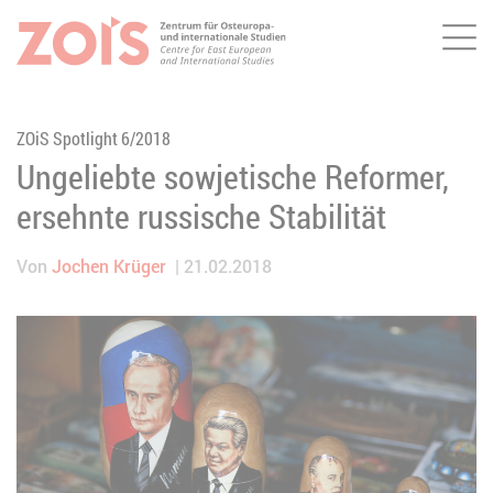
Me
ZUM HAUPTINHALT SPRINGEN
ZUR SUCHE SPRINGEN
ZOiS Spotlight 6/2018
Ungeliebte sowjetische Reformer,
ersehnte russische Stabilität
Von
Jochen Krüger
21.02.2018