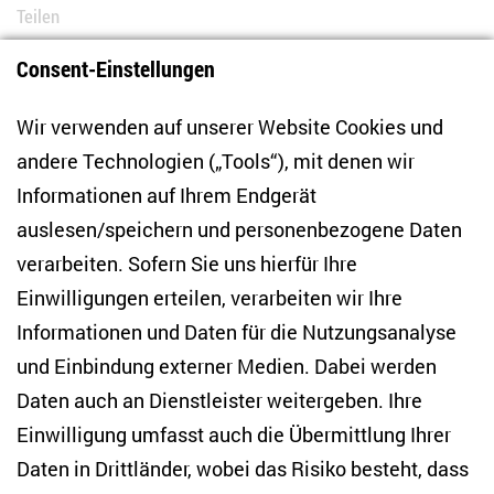
Teilen
Consent-Einstellungen
Bluesky
LinkedIn
Facebook
E-Mail
Wir verwenden auf unserer Website Cookies und
andere Technologien („Tools“), mit denen wir
Informationen auf Ihrem Endgerät
auslesen/speichern und personenbezogene Daten
Zentrum für Osteuropa- und internationale
Studien
verarbeiten. Sofern Sie uns hierfür Ihre
Einwilligungen erteilen, verarbeiten wir Ihre
Anton-Wilhelm-Amo-Str. 60
Informationen und Daten für die Nutzungsanalyse
10117 Berlin
und Einbindung externer Medien. Dabei werden
Tel. +49 (30) 2005949-17
info(at)zois-berlin(dot)de
Daten auch an Dienstleister weitergeben. Ihre
Einwilligung umfasst auch die Übermittlung Ihrer
NEWSLETTER
Daten in Drittländer, wobei das Risiko besteht, dass