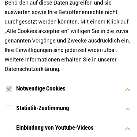
Behörden auf diese Daten zugreifen und sie
E-Mail-Adresse eingeben
*
auswerten sowie Ihre Betroffenenrechte nicht
durchgesetzt werden könnten. Mit einem Klick auf
„Alle Cookies akzeptieren“ willigen Sie in die zuvor
Ich möchte regelmäßig über aktuelle Themen,
Veranstaltungen und Publikationen des ZOiS informiert
genannten Vorgänge und Zwecke ausdrücklich ein.
werden. Ich bin zudem damit einverstanden, dass meine
Interaktionen mit den Newslettern gemessen werden (z. B.
Ihre Einwilligungen sind jederzeit widerrufbar.
Öffnung der E-Mail, angeklickte Links), sodass das ZOiS den
Weitere Informationen erhalten Sie in unserer
Newsletter optimieren und weiterhin möglichst relevante
Inhalte anzeigen kann. Ihre Einwilligung können Sie jederzeit
Datenschutzerklärung
.
mit Wirkung für die Zukunft widerrufen (Abmeldelink in jeder
E-Mail). Die Messung der Öffnung einer E-Mail können Sie
zudem unterbinden, indem Sie Grafiken oder die Ausgabe
von HTML-Inhalten in Ihrem E-Mail-Programm
Notwendige Cookies
standardmäßig deaktivieren. Weitere Hinweise zum
Datenschutz finden Sie in unserer Datenschutzerklärung.
*
Statistik-Zustimmung
ANMELDEN
Einbindung von Youtube-Videos