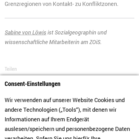
Grenzregionen von Kontakt- zu Konfliktzonen.
Sabine von Löwis
ist Sozialgeographin und
wissenschaftliche Mitarbeiterin am ZOiS.
Teilen
Consent-Einstellungen
Bluesky
LinkedIn
Facebook
E-Mail
Wir verwenden auf unserer Website Cookies und
andere Technologien („Tools“), mit denen wir
Informationen auf Ihrem Endgerät
auslesen/speichern und personenbezogene Daten
Zentrum für Osteuropa- und internationale
verarbeiten. Sofern Sie uns hierfür Ihre