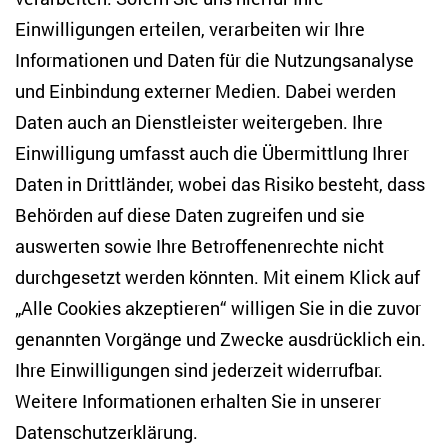
Studien
Einwilligungen erteilen, verarbeiten wir Ihre
Anton-Wilhelm-Amo-Str. 60
Informationen und Daten für die Nutzungsanalyse
10117 Berlin
und Einbindung externer Medien. Dabei werden
Tel. +49 (30) 2005949-17
info(at)zois-berlin(dot)de
Daten auch an Dienstleister weitergeben. Ihre
Einwilligung umfasst auch die Übermittlung Ihrer
NEWSLETTER
Daten in Drittländer, wobei das Risiko besteht, dass
Behörden auf diese Daten zugreifen und sie
E-Mail-Adresse eingeben
*
auswerten sowie Ihre Betroffenenrechte nicht
durchgesetzt werden könnten. Mit einem Klick auf
„Alle Cookies akzeptieren“ willigen Sie in die zuvor
Ich möchte regelmäßig über aktuelle Themen,
Veranstaltungen und Publikationen des ZOiS informiert
genannten Vorgänge und Zwecke ausdrücklich ein.
werden. Ich bin zudem damit einverstanden, dass meine
Interaktionen mit den Newslettern gemessen werden (z. B.
Ihre Einwilligungen sind jederzeit widerrufbar.
Öffnung der E-Mail, angeklickte Links), sodass das ZOiS den
Weitere Informationen erhalten Sie in unserer
Newsletter optimieren und weiterhin möglichst relevante
Inhalte anzeigen kann. Ihre Einwilligung können Sie jederzeit
Datenschutzerklärung
.
mit Wirkung für die Zukunft widerrufen (Abmeldelink in jeder