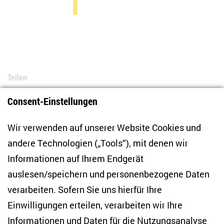
Teilen
Consent-Einstellungen
Bluesky
LinkedIn
Facebook
E-Mail
Wir verwenden auf unserer Website Cookies und
andere Technologien („Tools“), mit denen wir
Informationen auf Ihrem Endgerät
auslesen/speichern und personenbezogene Daten
Zentrum für Osteuropa- und internationale
Studien
verarbeiten. Sofern Sie uns hierfür Ihre
Einwilligungen erteilen, verarbeiten wir Ihre
Anton-Wilhelm-Amo-Str. 60
Informationen und Daten für die Nutzungsanalyse