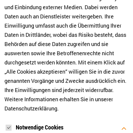
10117 Berlin
und Einbindung externer Medien. Dabei werden
Tel. +49 (30) 2005949-17
info(at)zois-berlin(dot)de
Daten auch an Dienstleister weitergeben. Ihre
Einwilligung umfasst auch die Übermittlung Ihrer
NEWSLETTER
Daten in Drittländer, wobei das Risiko besteht, dass
Behörden auf diese Daten zugreifen und sie
E-Mail-Adresse eingeben
*
auswerten sowie Ihre Betroffenenrechte nicht
durchgesetzt werden könnten. Mit einem Klick auf
„Alle Cookies akzeptieren“ willigen Sie in die zuvor
Ich möchte regelmäßig über aktuelle Themen,
Veranstaltungen und Publikationen des ZOiS informiert
genannten Vorgänge und Zwecke ausdrücklich ein.
werden. Ich bin zudem damit einverstanden, dass meine
Interaktionen mit den Newslettern gemessen werden (z. B.
Ihre Einwilligungen sind jederzeit widerrufbar.
Öffnung der E-Mail, angeklickte Links), sodass das ZOiS den
Weitere Informationen erhalten Sie in unserer
Newsletter optimieren und weiterhin möglichst relevante
Inhalte anzeigen kann. Ihre Einwilligung können Sie jederzeit
Datenschutzerklärung
.
mit Wirkung für die Zukunft widerrufen (Abmeldelink in jeder
E-Mail). Die Messung der Öffnung einer E-Mail können Sie
zudem unterbinden, indem Sie Grafiken oder die Ausgabe
von HTML-Inhalten in Ihrem E-Mail-Programm
Notwendige Cookies
standardmäßig deaktivieren. Weitere Hinweise zum