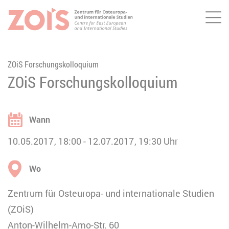
Me
ZUM HAUPTINHALT SPRINGEN
ZUR SUCHE SPRINGEN
ZOiS Forschungskolloquium
ZOiS Forschungskolloquium
Wann
10.05.2017
18:00
12.07.2017
19:30
Uhr
Wo
Zentrum für Osteuropa- und internationale Studien
(ZOiS)
Anton-Wilhelm-Amo-Str. 60