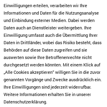
Einwilligungen erteilen, verarbeiten wir Ihre
Anton-Wilhelm-Amo-Str. 60
Informationen und Daten für die Nutzungsanalyse
10117 Berlin
und Einbindung externer Medien. Dabei werden
Tel. +49 (30) 2005949-17
info(at)zois-berlin(dot)de
Daten auch an Dienstleister weitergeben. Ihre
Einwilligung umfasst auch die Übermittlung Ihrer
NEWSLETTER
Daten in Drittländer, wobei das Risiko besteht, dass
Behörden auf diese Daten zugreifen und sie
E-Mail-Adresse eingeben
*
auswerten sowie Ihre Betroffenenrechte nicht
durchgesetzt werden könnten. Mit einem Klick auf
„Alle Cookies akzeptieren“ willigen Sie in die zuvor
Ich möchte regelmäßig über aktuelle Themen,
Veranstaltungen und Publikationen des ZOiS informiert
genannten Vorgänge und Zwecke ausdrücklich ein.
werden. Ich bin zudem damit einverstanden, dass meine
Interaktionen mit den Newslettern gemessen werden (z. B.
Ihre Einwilligungen sind jederzeit widerrufbar.
Öffnung der E-Mail, angeklickte Links), sodass das ZOiS den
Weitere Informationen erhalten Sie in unserer
Newsletter optimieren und weiterhin möglichst relevante
Inhalte anzeigen kann. Ihre Einwilligung können Sie jederzeit
Datenschutzerklärung
.
mit Wirkung für die Zukunft widerrufen (Abmeldelink in jeder
E-Mail). Die Messung der Öffnung einer E-Mail können Sie