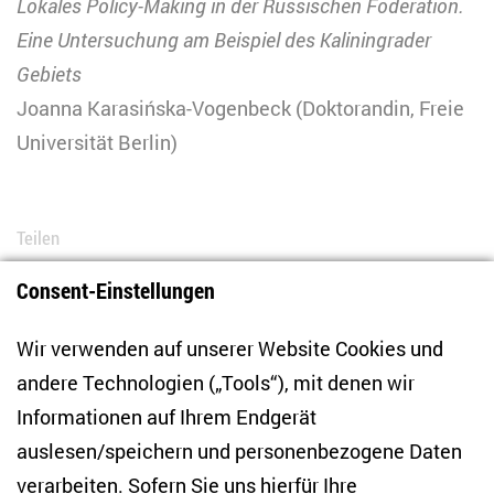
Lokales Policy-Making in der Russischen Föderation.
Eine Untersuchung am Beispiel des Kaliningrader
Gebiets
Joanna Karasińska-Vogenbeck (Doktorandin, Freie
Universität Berlin)
Teilen
Consent-Einstellungen
Bluesky
LinkedIn
Facebook
E-Mail
Wir verwenden auf unserer Website Cookies und
andere Technologien („Tools“), mit denen wir
Informationen auf Ihrem Endgerät
auslesen/speichern und personenbezogene Daten
Zentrum für Osteuropa- und internationale
Studien
verarbeiten. Sofern Sie uns hierfür Ihre