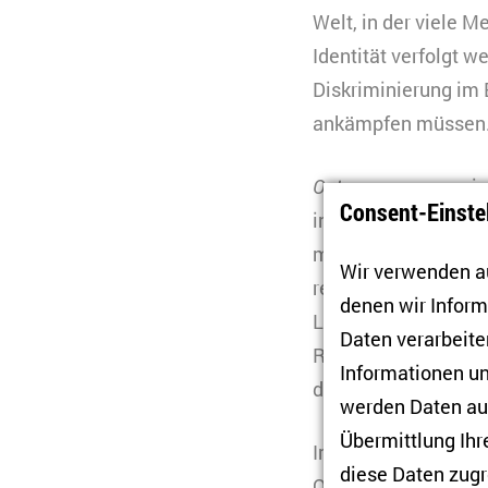
Welt, in der viele 
Identität verfolgt 
Diskriminierung im B
ankämpfen müssen
Osteuropaexpress
is
Consent-Einste
in ein Thema, das s
menschlich packend 
Wir verwenden au
realistische Eindrü
denen wir Infor
Litauen und Lettlan
Daten verarbeiten
Recherchen und Inte
Informationen un
dokumentarische Er
werden Daten auc
Übermittlung Ihr
Im Anschluss an die
diese Daten zugr
Osteuropa statt.