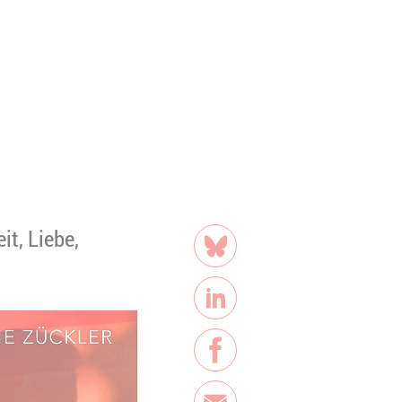
Teilen
t, Liebe,
Bluesky
LinkedIn
Facebook