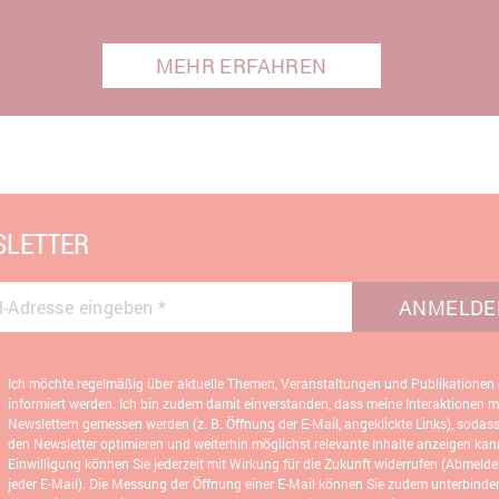
MEHR ERFAHREN
LETTER
ANMELDE
l-Adresse eingeben
*
Ich möchte regelmäßig über aktuelle Themen, Veranstaltungen und Publikationen
informiert werden. Ich bin zudem damit einverstanden, dass meine Interaktionen m
Newslettern gemessen werden (z. B. Öffnung der E-Mail, angeklickte Links), sodas
den Newsletter optimieren und weiterhin möglichst relevante Inhalte anzeigen kann
Einwilligung können Sie jederzeit mit Wirkung für die Zukunft widerrufen (Abmeldel
jeder E-Mail). Die Messung der Öffnung einer E-Mail können Sie zudem unterbinde