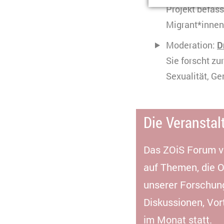
Anbieter
Projekt befass
S
Migrant*innen 
Ablauf
1
Moderation:
D
Typ
Sie forscht z
Anbieter
Zweck
B
Sexualität, Ge
C
n
Ablauf
k
Die Veranstal
Zweck
K
Typ
V
s
Das ZOiS Forum ve
Anbieter
Y
Ablauf
3
auf Themen, die O
Typ
unserer Forschun
Anbieter
Diskussionen, Vo
im Monat statt.