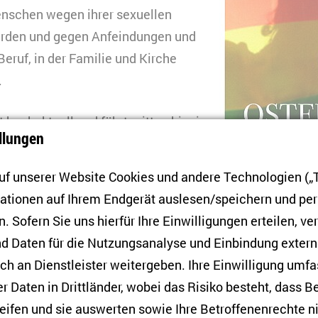
Menschen wegen ihrer sexuellen
werden und gegen Anfeindungen und
eruf, in der Familie und Kirche
.
t hochaktuell und führt mitten hinein
llungen
o sozialpolitisch drängend wie
ist. Die Autorin vermittelt
f unserer Website Cookies und andere Technologien („T
cke vom Alltag in Polen, Ungarn,
mationen auf Ihrem Endgerät auslesen/speichern und p
d. Die Geschichten beruhen auf
. Sofern Sie uns hierfür Ihre Einwilligungen erteilen, ver
rviews und sind als
d Daten für die Nutzungsanalyse und Einbindung exter
zählungen verknüpft.
h an Dienstleister weitergeben. Ihre Einwilligung umfa
er Daten in Drittländer, wobei das Risiko besteht, dass 
 Lesung findet eine Podiumsdiskussion zur Lebenssitu
eifen und sie auswerten sowie Ihre Betroffenenrechte n