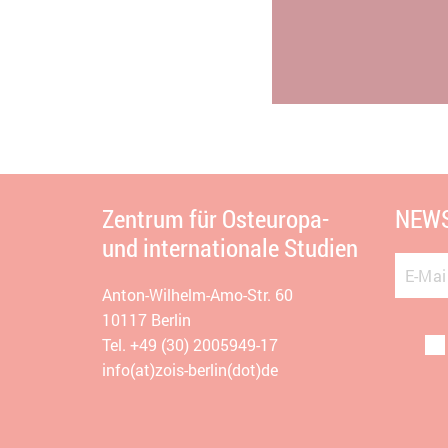
Zentrum für Osteuropa-
NEWS
und internationale Studien
E-Mai
Anton-Wilhelm-Amo-Str. 60
10117 Berlin
Tel. +49 (30) 2005949-17
info(at)zois-berlin(dot)de