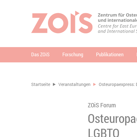
ZUM HAUPTINHALT SPRINGEN
ZUR SUCHE SPRINGEN
Das ZOiS
Forschung
Publikationen
Su
Sie befinden sich hier:
Startseite
Veranstaltungen
Osteuropaexpress: 
ZOiS Forum
Osteuropa
LGBTQ