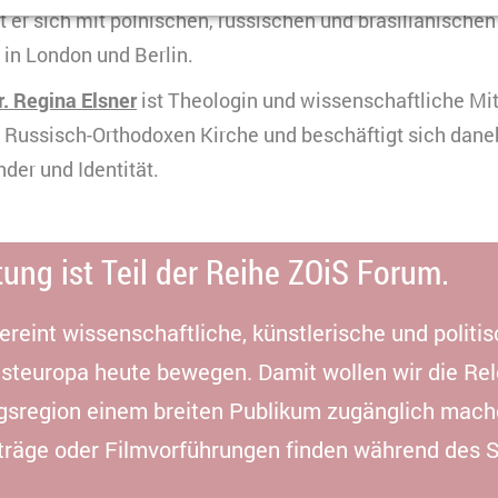
TYPO3
t er sich mit polnischen, russischen und brasilianische
peichert dazu eine Besucher-ID.
in London und Berlin.
3 Monate
r. Regina Elsner
ist Theologin und wissenschaftliche Mit
HTML
ur Russisch-Orthodoxen Kirche und beschäftigt sich dane
Matomo
indet Videos ein, die unsere Kampagnenarbeit präsenti
nder und Identität.
ookies gesetzt, und Daten in die USA transferiert, was
ach §49 Abs. 1 der DSGVO erfordert.
eine
tung ist Teil der Reihe ZOiS Forum.
urzzeitiges Cookie, um vorübergehende Daten des Bes
erbindung
peichern.
reint wissenschaftliche, künstlerische und politi
ouTube
0 Minuten
steuropa heute bewegen. Damit wollen wir die Rel
HTML
gsregion einem breiten Publikum zugänglich mach
Matomo
rträge oder Filmvorführungen finden während des 