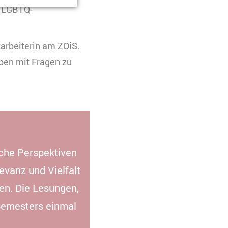
n LGBTQ-
arbeiterin am ZOiS.
ben mit Fragen zu
eren. Es werden
 Ihre Zustimmung
uchs zu
sche Perspektiven
evanz und Vielfalt
en. Die Lesungen,
Semesters einmal