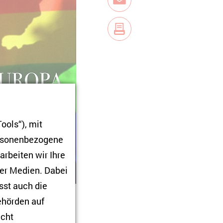
E-Mail
ools“), mit
ersonenbezogene
arbeiten wir Ihre
ner Medien. Dabei
sst auch die
Behörden auf
ation von LGBTQ in
icht