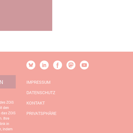
[SOCIALLINKSTITLE]
Bluesky
Linkedin
Facebook
Mastodon
YouTube
N
IMPRESSUM
DATENSCHUTZ
 des ZOiS
KONTAKT
it den
s das ZOiS
PRIVATSPHÄRE
. Ihre
ink in
n, indem