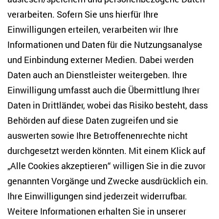
Zentrum für Osteuropa- und internationale
Studien
verarbeiten. Sofern Sie uns hierfür Ihre
Einwilligungen erteilen, verarbeiten wir Ihre
Anton-Wilhelm-Amo-Str. 60
Informationen und Daten für die Nutzungsanalyse
10117 Berlin
und Einbindung externer Medien. Dabei werden
Tel. +49 (30) 2005949-17
info(at)zois-berlin(dot)de
Daten auch an Dienstleister weitergeben. Ihre
Einwilligung umfasst auch die Übermittlung Ihrer
NEWSLETTER
Daten in Drittländer, wobei das Risiko besteht, dass
Behörden auf diese Daten zugreifen und sie
E-Mail-Adresse eingeben
*
auswerten sowie Ihre Betroffenenrechte nicht
durchgesetzt werden könnten. Mit einem Klick auf
„Alle Cookies akzeptieren“ willigen Sie in die zuvor
Ich möchte regelmäßig über aktuelle Themen,
Veranstaltungen und Publikationen des ZOiS informiert
genannten Vorgänge und Zwecke ausdrücklich ein.
werden. Ich bin zudem damit einverstanden, dass meine
Interaktionen mit den Newslettern gemessen werden (z. B.
Ihre Einwilligungen sind jederzeit widerrufbar.
Öffnung der E-Mail, angeklickte Links), sodass das ZOiS den
Weitere Informationen erhalten Sie in unserer
Newsletter optimieren und weiterhin möglichst relevante
Inhalte anzeigen kann. Ihre Einwilligung können Sie jederzeit