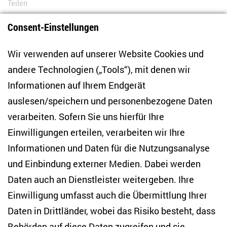
Teilen
Consent-Einstellungen
Bluesky
LinkedIn
Facebook
E-Mail
Wir verwenden auf unserer Website Cookies und
andere Technologien („Tools“), mit denen wir
Informationen auf Ihrem Endgerät
auslesen/speichern und personenbezogene Daten
Zentrum für Osteuropa- und internationale
Studien
verarbeiten. Sofern Sie uns hierfür Ihre
Einwilligungen erteilen, verarbeiten wir Ihre
Anton-Wilhelm-Amo-Str. 60
Informationen und Daten für die Nutzungsanalyse
10117 Berlin
und Einbindung externer Medien. Dabei werden
Tel. +49 (30) 2005949-17
info(at)zois-berlin(dot)de
Daten auch an Dienstleister weitergeben. Ihre
Einwilligung umfasst auch die Übermittlung Ihrer
NEWSLETTER
Daten in Drittländer, wobei das Risiko besteht, dass
Behörden auf diese Daten zugreifen und sie