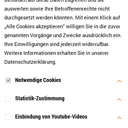
E-Mail-Adresse eingeben
*
auswerten sowie Ihre Betroffenenrechte nicht
durchgesetzt werden könnten. Mit einem Klick auf
„Alle Cookies akzeptieren“ willigen Sie in die zuvor
Ich möchte regelmäßig über aktuelle Themen,
Veranstaltungen und Publikationen des ZOiS informiert
genannten Vorgänge und Zwecke ausdrücklich ein.
werden. Ich bin zudem damit einverstanden, dass meine
Interaktionen mit den Newslettern gemessen werden (z. B.
Ihre Einwilligungen sind jederzeit widerrufbar.
Öffnung der E-Mail, angeklickte Links), sodass das ZOiS den
Weitere Informationen erhalten Sie in unserer
Newsletter optimieren und weiterhin möglichst relevante
Inhalte anzeigen kann. Ihre Einwilligung können Sie jederzeit
Datenschutzerklärung
.
mit Wirkung für die Zukunft widerrufen (Abmeldelink in jeder
E-Mail). Die Messung der Öffnung einer E-Mail können Sie
zudem unterbinden, indem Sie Grafiken oder die Ausgabe
von HTML-Inhalten in Ihrem E-Mail-Programm
Notwendige Cookies
standardmäßig deaktivieren. Weitere Hinweise zum
Datenschutz finden Sie in unserer Datenschutzerklärung.
*
Statistik-Zustimmung
ANMELDEN
Einbindung von Youtube-Videos
[SOCIALLINKSTITLE]