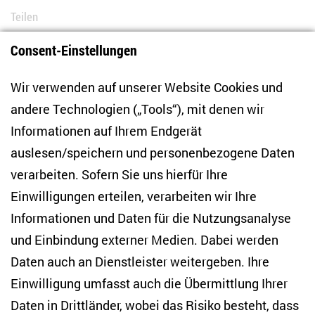
Teilen
Consent-Einstellungen
Bluesky
LinkedIn
Facebook
E-Mail
Wir verwenden auf unserer Website Cookies und
andere Technologien („Tools“), mit denen wir
Informationen auf Ihrem Endgerät
auslesen/speichern und personenbezogene Daten
Zentrum für Osteuropa- und internationale
Studien
verarbeiten. Sofern Sie uns hierfür Ihre
Einwilligungen erteilen, verarbeiten wir Ihre
Anton-Wilhelm-Amo-Str. 60
Informationen und Daten für die Nutzungsanalyse
10117 Berlin
und Einbindung externer Medien. Dabei werden
Tel. +49 (30) 2005949-17
info(at)zois-berlin(dot)de
Daten auch an Dienstleister weitergeben. Ihre
Einwilligung umfasst auch die Übermittlung Ihrer
NEWSLETTER
Daten in Drittländer, wobei das Risiko besteht, dass