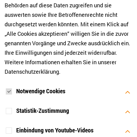
Behörden auf diese Daten zugreifen und sie
E-Mail-Adresse eingeben
*
auswerten sowie Ihre Betroffenenrechte nicht
durchgesetzt werden könnten. Mit einem Klick auf
„Alle Cookies akzeptieren“ willigen Sie in die zuvor
Ich möchte regelmäßig über aktuelle Themen,
Veranstaltungen und Publikationen des ZOiS informiert
genannten Vorgänge und Zwecke ausdrücklich ein.
werden. Ich bin zudem damit einverstanden, dass meine
Interaktionen mit den Newslettern gemessen werden (z. B.
Ihre Einwilligungen sind jederzeit widerrufbar.
Öffnung der E-Mail, angeklickte Links), sodass das ZOiS den
Weitere Informationen erhalten Sie in unserer
Newsletter optimieren und weiterhin möglichst relevante
Inhalte anzeigen kann. Ihre Einwilligung können Sie jederzeit
Datenschutzerklärung
.
mit Wirkung für die Zukunft widerrufen (Abmeldelink in jeder
E-Mail). Die Messung der Öffnung einer E-Mail können Sie
zudem unterbinden, indem Sie Grafiken oder die Ausgabe
von HTML-Inhalten in Ihrem E-Mail-Programm
Notwendige Cookies
standardmäßig deaktivieren. Weitere Hinweise zum
Datenschutz finden Sie in unserer Datenschutzerklärung.
*
Statistik-Zustimmung
ANMELDEN
Einbindung von Youtube-Videos