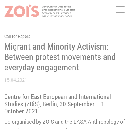
Me
ZUM HAUPTINHALT SPRINGEN
ZUR SUCHE SPRINGEN
Call for Papers
Migrant and Minority Activism:
Between protest movements and
everyday engagement
15.04.2021
Centre for East European and International
Studies (ZOiS), Berlin, 30 September – 1
October 2021
Co-organised by ZOiS and the EASA Anthropology of