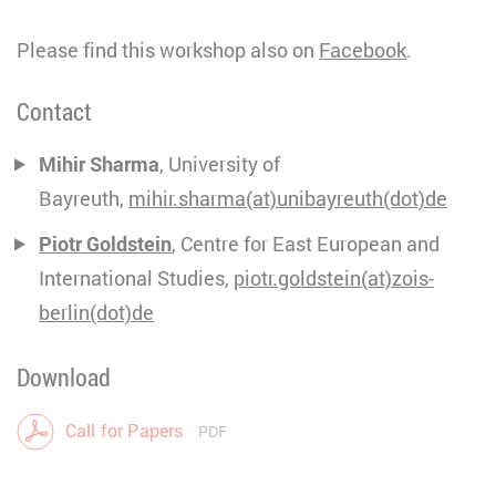
Please find this workshop also on
Facebook
.
Contact
Mihir Sharma
, University of
Bayreuth,
mihir.sharma(at)unibayreuth(dot)de
Piotr Goldstein
, Centre for East European and
International Studies,
piotr.goldstein(at)zois-
berlin(dot)de
Download
Call for Papers
PDF