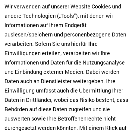
Wir verwenden auf unserer Website Cookies und
Gegründet als Preußische Akademie der
andere Technologien („Tools“), mit denen wir
Wissenschaften blickt die BBAW auf eine 325-
Informationen auf Ihrem Endgerät
jährige Tradition zurück. Heute stehen die
auslesen/speichern und personenbezogene Daten
geisteswissenschaftliche und die interdisziplinäre
verarbeiten. Sofern Sie uns hierfür Ihre
Forschung sowie der Dialog zwischen Wissenschaft
Einwilligungen erteilen, verarbeiten wir Ihre
und Öffentlichkeit im Zentrum der Arbeit. Die
Informationen und Daten für die Nutzungsanalyse
Forschung umfasst neben den Akademievorhaben
und Einbindung externer Medien. Dabei werden
auch eine Vielzahl verschiedener
Daten auch an Dienstleister weitergeben. Ihre
Drittmittelprojekte. In interdisziplinären
Einwilligung umfasst auch die Übermittlung Ihrer
Arbeitsgruppen engagieren sich die Mitglieder
Daten in Drittländer, wobei das Risiko besteht, dass
außerdem in der Politik- und
Behörden auf diese Daten zugreifen und sie
Gesellschaftsberatung.
auswerten sowie Ihre Betroffenenrechte nicht
durchgesetzt werden könnten. Mit einem Klick auf