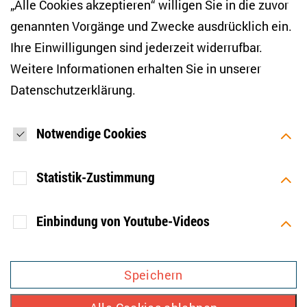
„Alle Cookies akzeptieren“ willigen Sie in die zuvor
genannten Vorgänge und Zwecke ausdrücklich ein.
Ihre Einwilligungen sind jederzeit widerrufbar.
Teilen
Weitere Informationen erhalten Sie in unserer
Datenschutzerklärung
.
Bluesky
LinkedIn
Facebook
E-Mail
Notwendige Cookies
Statistik-Zustimmung
Einbindung von Youtube-Videos
[SOCIALLINKSTITLE]
Zweck
Speichert Ihre Einwilligung aber
Bluesky
Linkedin
Facebook
Mastodon
YouTube
auch die Ablehnung zur
Speichern
Verwendung weiterer Cookies.
IMPRESSUM