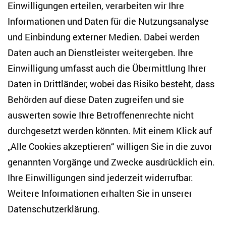
und die internationale Wissenschaftsgemeinschaft
Einwilligungen erteilen, verarbeiten wir Ihre
zu verunsichern. Das ZOiS erklärt sich solidarisch
Informationen und Daten für die Nutzungsanalyse
mit der EHU, seinen Studierenden und
und Einbindung externer Medien. Dabei werden
Mitarbeitenden.
Daten auch an Dienstleister weitergeben. Ihre
Einwilligung umfasst auch die Übermittlung Ihrer
Die EHU ist eine private, gemeinnützige Universität,
Daten in Drittländer, wobei das Risiko besteht, dass
die 1992 in Minsk gegründet wurde. Nach ihrer
Behörden auf diese Daten zugreifen und sie
Zwangsschließung durch die belarusischen
auswerten sowie Ihre Betroffenenrechte nicht
Behörden im Jahr 2004 verlegte die EHU ihren Sitz
durchgesetzt werden könnten. Mit einem Klick auf
nach Vilnius, Litauen.
„Alle Cookies akzeptieren“ willigen Sie in die zuvor
genannten Vorgänge und Zwecke ausdrücklich ein.
Ihre Einwilligungen sind jederzeit widerrufbar.
Teilen
Weitere Informationen erhalten Sie in unserer
Datenschutzerklärung
.
Bluesky
LinkedIn
Facebook
E-Mail