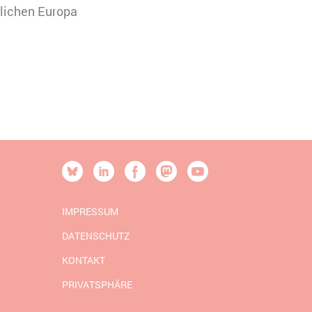
tlichen Europa
eren. Es werden
 Ihre Zustimmung
uchs zu
[SOCIALLINKSTITLE]
Bluesky
Linkedin
Facebook
Mastodon
YouTube
IMPRESSUM
DATENSCHUTZ
KONTAKT
PRIVATSPHÄRE