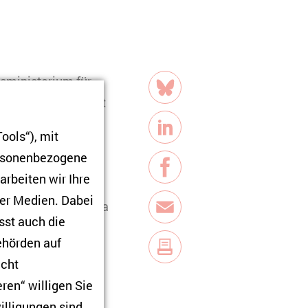
Teilen
sministerium für
Bluesky
erte Verbundprojekt
ools“), mit
LinkedIn
ersonenbezogene
n im östlichen
Facebook
arbeiten wir Ihre
ialer Räume seit
ner Medien. Dabei
um östlichen Europa
E-Mail
sst auch die
eln, international
Behörden auf
er hinaus
icht
en fortzuführen.
ren“ willigen Sie
ffen wurden.
illigungen sind