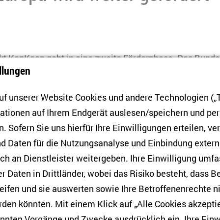
ekt KonKoop geht in eine zweite Förderphase. Das Bunde
llungen
ogie und Raumfahrt hat zugesagt, das am ZOiS koordini
er zu fördern.
f unserer Website Cookies und andere Technologien („T
mationen auf Ihrem Endgerät auslesen/speichern und p
as Projekt mit dem vollen Titel „Konflikt und Kooperatio
. Sofern Sie uns hierfür Ihre Einwilligungen erteilen, ver
der Neukonfiguration politischer, ökonomischer und soz
d Daten für die Nutzungsanalyse und Einbindung exter
 Krieges“ daran, die Friedens- und Konfliktforschung z
h an Dienstleister weitergeben. Ihre Einwilligung umfa
dosteuropa, Kaukasus und Zentralasien) weiterzuentwick
er Daten in Drittländer, wobei das Risiko besteht, dass 
 und Forschungseinrichtungen in Deutschland und darüb
eifen und sie auswerten sowie Ihre Betroffenenrechte n
ernetzen. KonKoop2 strebt an, die begonnenen Maßnahm
den könnten. Mit einem Klick auf „Alle Cookies akzeptie
n Strukturen auf, die in der ersten Förderphase gescha
annten Vorgänge und Zwecke ausdrücklich ein. Ihre Einw