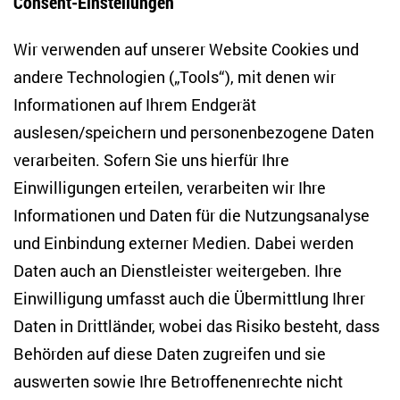
Consent-Einstellungen
Bluesky
LinkedIn
Facebook
E-Mail
Wir verwenden auf unserer Website Cookies und
andere Technologien („Tools“), mit denen wir
Informationen auf Ihrem Endgerät
auslesen/speichern und personenbezogene Daten
Zentrum für Osteuropa- und internationale
verarbeiten. Sofern Sie uns hierfür Ihre
Studien
Einwilligungen erteilen, verarbeiten wir Ihre
Anton-Wilhelm-Amo-Str. 60
Informationen und Daten für die Nutzungsanalyse
10117 Berlin
und Einbindung externer Medien. Dabei werden
Tel. +49 (30) 2005949-17
Daten auch an Dienstleister weitergeben. Ihre
info(at)zois-berlin(dot)de
Einwilligung umfasst auch die Übermittlung Ihrer
NEWSLETTER
Daten in Drittländer, wobei das Risiko besteht, dass
Behörden auf diese Daten zugreifen und sie
E-Mail-Adresse eingeben
*
auswerten sowie Ihre Betroffenenrechte nicht