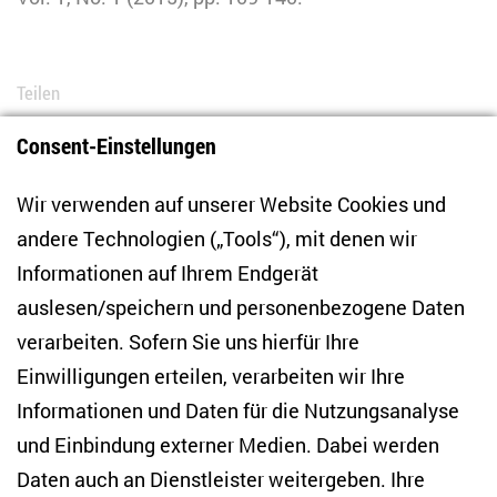
Teilen
Consent-Einstellungen
Bluesky
LinkedIn
Facebook
E-Mail
Wir verwenden auf unserer Website Cookies und
andere Technologien („Tools“), mit denen wir
Informationen auf Ihrem Endgerät
auslesen/speichern und personenbezogene Daten
Zentrum für Osteuropa- und internationale
Studien
verarbeiten. Sofern Sie uns hierfür Ihre
Einwilligungen erteilen, verarbeiten wir Ihre
Anton-Wilhelm-Amo-Str. 60
Informationen und Daten für die Nutzungsanalyse
10117 Berlin
und Einbindung externer Medien. Dabei werden
Tel. +49 (30) 2005949-17
info(at)zois-berlin(dot)de
Daten auch an Dienstleister weitergeben. Ihre