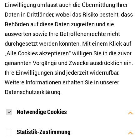
Einwilligung umfasst auch die Übermittlung Ihrer
NEWSLETTER
Daten in Drittländer, wobei das Risiko besteht, dass
Behörden auf diese Daten zugreifen und sie
E-Mail-Adresse eingeben
*
auswerten sowie Ihre Betroffenenrechte nicht
durchgesetzt werden könnten. Mit einem Klick auf
„Alle Cookies akzeptieren“ willigen Sie in die zuvor
Ich möchte regelmäßig über aktuelle Themen,
Veranstaltungen und Publikationen des ZOiS informiert
genannten Vorgänge und Zwecke ausdrücklich ein.
werden. Ich bin zudem damit einverstanden, dass meine
Interaktionen mit den Newslettern gemessen werden (z. B.
Ihre Einwilligungen sind jederzeit widerrufbar.
Öffnung der E-Mail, angeklickte Links), sodass das ZOiS den
Weitere Informationen erhalten Sie in unserer
Newsletter optimieren und weiterhin möglichst relevante
Inhalte anzeigen kann. Ihre Einwilligung können Sie jederzeit
Datenschutzerklärung
.
mit Wirkung für die Zukunft widerrufen (Abmeldelink in jeder
E-Mail). Die Messung der Öffnung einer E-Mail können Sie
zudem unterbinden, indem Sie Grafiken oder die Ausgabe
von HTML-Inhalten in Ihrem E-Mail-Programm
Notwendige Cookies
standardmäßig deaktivieren. Weitere Hinweise zum
Datenschutz finden Sie in unserer Datenschutzerklärung.
*
Statistik-Zustimmung