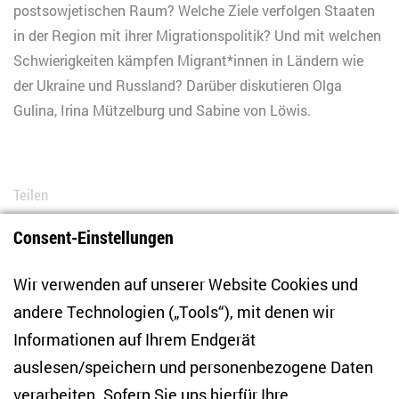
postsowjetischen Raum? Welche Ziele verfolgen Staaten
in der Region mit ihrer Migrationspolitik? Und mit welchen
Schwierigkeiten kämpfen Migrant*innen in Ländern wie
der Ukraine und Russland? Darüber diskutieren Olga
Gulina, Irina Mützelburg und Sabine von Löwis.
Teilen
Consent-Einstellungen
Bluesky
LinkedIn
Facebook
E-Mail
Wir verwenden auf unserer Website Cookies und
andere Technologien („Tools“), mit denen wir
Informationen auf Ihrem Endgerät
auslesen/speichern und personenbezogene Daten
Zentrum für Osteuropa- und internationale
Studien
verarbeiten. Sofern Sie uns hierfür Ihre