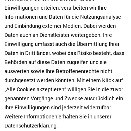
Einwilligungen erteilen, verarbeiten wir Ihre
Anton-Wilhelm-Amo-Str. 60
Informationen und Daten für die Nutzungsanalyse
10117 Berlin
und Einbindung externer Medien. Dabei werden
Tel. +49 (30) 2005949-17
info(at)zois-berlin(dot)de
Daten auch an Dienstleister weitergeben. Ihre
Einwilligung umfasst auch die Übermittlung Ihrer
NEWSLETTER
Daten in Drittländer, wobei das Risiko besteht, dass
Behörden auf diese Daten zugreifen und sie
E-Mail-Adresse eingeben
*
auswerten sowie Ihre Betroffenenrechte nicht
durchgesetzt werden könnten. Mit einem Klick auf
„Alle Cookies akzeptieren“ willigen Sie in die zuvor
Ich möchte regelmäßig über aktuelle Themen,
Veranstaltungen und Publikationen des ZOiS informiert
genannten Vorgänge und Zwecke ausdrücklich ein.
werden. Ich bin zudem damit einverstanden, dass meine
Interaktionen mit den Newslettern gemessen werden (z. B.
Ihre Einwilligungen sind jederzeit widerrufbar.
Öffnung der E-Mail, angeklickte Links), sodass das ZOiS den
Weitere Informationen erhalten Sie in unserer
Newsletter optimieren und weiterhin möglichst relevante
Inhalte anzeigen kann. Ihre Einwilligung können Sie jederzeit
Datenschutzerklärung
.
mit Wirkung für die Zukunft widerrufen (Abmeldelink in jeder