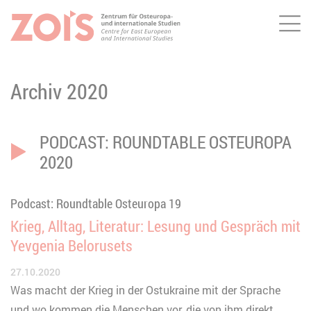
Me
ZUM HAUPTINHALT SPRINGEN
ZUR SUCHE SPRINGEN
Archiv 2020
PODCAST: ROUNDTABLE OSTEUROPA
2020
Podcast: Roundtable Osteuropa 19
Krieg, Alltag, Literatur: Lesung und Gespräch mit
Yevgenia Belorusets
27.10.2020
Was macht der Krieg in der Ostukraine mit der Sprache
und wo kommen die Menschen vor, die von ihm direkt