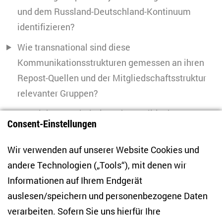
und dem Russland-Deutschland-Kontinuum
identifizieren?
Wie transnational sind diese
Kommunikationsstrukturen gemessen an ihren
Repost-Quellen und der Mitgliedschaftsstruktur
relevanter Gruppen?
In welchem Verhältnis stehen politische
Consent-Einstellungen
Positionen zu offiziellen russischen Diskursen
sowie zu verschiedenen politischen Akteuren in
Wir verwenden auf unserer Website Cookies und
Deutschland?
andere Technologien („Tools“), mit denen wir
Informationen auf Ihrem Endgerät
PROJEKTLEITUNG
auslesen/speichern und personenbezogene Daten
verarbeiten. Sofern Sie uns hierfür Ihre