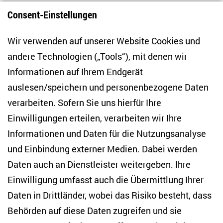
Consent-Einstellungen
Bluesky
LinkedIn
Facebook
E-Mail
Wir verwenden auf unserer Website Cookies und
andere Technologien („Tools“), mit denen wir
Informationen auf Ihrem Endgerät
auslesen/speichern und personenbezogene Daten
Zentrum für Osteuropa- und internationale
Studien
verarbeiten. Sofern Sie uns hierfür Ihre
Einwilligungen erteilen, verarbeiten wir Ihre
Anton-Wilhelm-Amo-Str. 60
Informationen und Daten für die Nutzungsanalyse
10117 Berlin
und Einbindung externer Medien. Dabei werden
Tel. +49 (30) 2005949-17
info(at)zois-berlin(dot)de
Daten auch an Dienstleister weitergeben. Ihre
Einwilligung umfasst auch die Übermittlung Ihrer
NEWSLETTER
Daten in Drittländer, wobei das Risiko besteht, dass
Behörden auf diese Daten zugreifen und sie