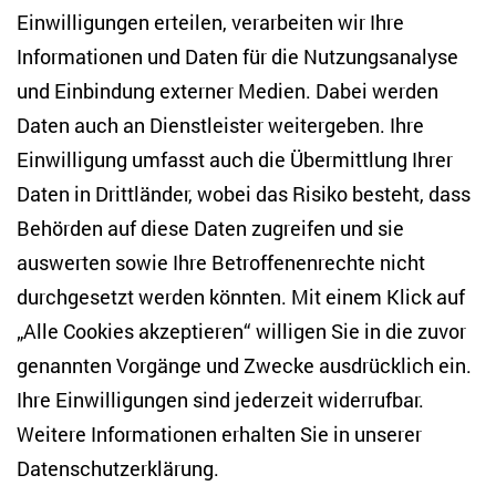
Einwilligungen erteilen, verarbeiten wir Ihre
Anton-Wilhelm-Amo-Str. 60
Informationen und Daten für die Nutzungsanalyse
10117 Berlin
und Einbindung externer Medien. Dabei werden
Tel. +49 (30) 2005949-17
info(at)zois-berlin(dot)de
Daten auch an Dienstleister weitergeben. Ihre
Einwilligung umfasst auch die Übermittlung Ihrer
NEWSLETTER
Daten in Drittländer, wobei das Risiko besteht, dass
Behörden auf diese Daten zugreifen und sie
E-Mail-Adresse eingeben
*
auswerten sowie Ihre Betroffenenrechte nicht
durchgesetzt werden könnten. Mit einem Klick auf
„Alle Cookies akzeptieren“ willigen Sie in die zuvor
Ich möchte regelmäßig über aktuelle Themen,
Veranstaltungen und Publikationen des ZOiS informiert
genannten Vorgänge und Zwecke ausdrücklich ein.
werden. Ich bin zudem damit einverstanden, dass meine
Interaktionen mit den Newslettern gemessen werden (z. B.
Ihre Einwilligungen sind jederzeit widerrufbar.
Öffnung der E-Mail, angeklickte Links), sodass das ZOiS den
Weitere Informationen erhalten Sie in unserer
Newsletter optimieren und weiterhin möglichst relevante
Inhalte anzeigen kann. Ihre Einwilligung können Sie jederzeit
Datenschutzerklärung
.
mit Wirkung für die Zukunft widerrufen (Abmeldelink in jeder
E-Mail). Die Messung der Öffnung einer E-Mail können Sie