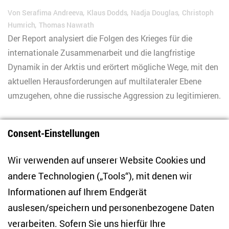
Von
Serafima Andreeva
Klaus Dodds
Nadja Douglas
Christoph
Humrich
Thomas Nawrath
Der Report analysiert die Folgen des Krieges für die
internationale Zusammenarbeit und die langfristige
Dynamik in der Arktis und erörtert mögliche Wege, mit den
aktuellen Herausforderungen auf multilateraler Ebene
umzugehen, ohne die russische Aggression zu legitimieren.
Consent-Einstellungen
1
Wir verwenden auf unserer Website Cookies und
andere Technologien („Tools“), mit denen wir
Informationen auf Ihrem Endgerät
auslesen/speichern und personenbezogene Daten
Zentrum für Osteuropa- und internationale
Studien
verarbeiten. Sofern Sie uns hierfür Ihre